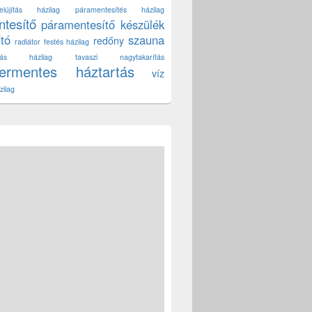
lújítás házilag
páramentesítés házilag
tesítő
páramentesítő készülék
ító
szauna
redőny
radiátor festés házilag
títás házilag
tavaszi nagytakarítás
zermentes háztartás
víz
zilag