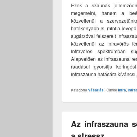
Ezek a szaunák jellemzően
megemelni, hanem a beépít
közvetlenül a szervezetün
hatékonyabb is, mint a levegő
sugárzóval felszerelt infrasza
közvetlenül az infravörös fén
infravörös spektrumban s
Alapvetően az infraszauna re
ráadásul gyorsítja keringés
infraszauna hatására kíváncsi
Kategoria
Vásárlás
|
Cimke
infra
,
infr
Az infraszauna s
a stressz