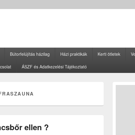
Bútorfelújítás házilag
Házi praktikák
Kerti ötletek
Ve
csolat
ÁSZF és Adatkezelési Tájékoztató
Primary
Sidebar
NFRASZAUNA
Widget
Area
csbőr ellen ?