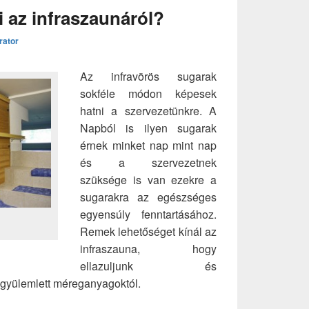
 az infraszaunáról?
rator
Az infravörös sugarak
sokféle módon képesek
hatni a szervezetünkre. A
Napból is ilyen sugarak
érnek minket nap mint nap
és a szervezetnek
szüksége is van ezekre a
sugarakra az egészséges
egyensúly fenntartásához.
Remek lehetőséget kínál az
infraszauna, hogy
ellazuljunk és
lgyülemlett méreganyagoktól.