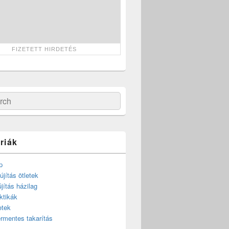
ch
riák
p
újítás ötletek
újítás házilag
ktikák
etek
rmentes takarítás