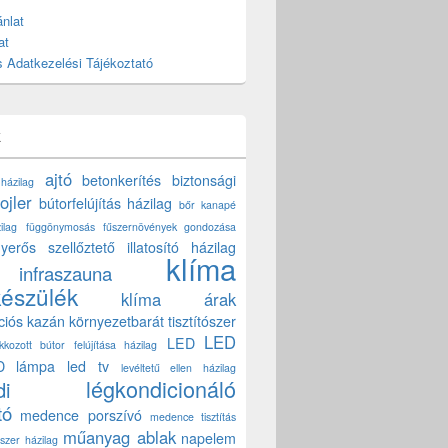
nlat
at
 Adatkezelési Tájékoztató
k
ajtó
betonkerítés
biztonsági
 házilag
ojler
bútorfelújítás házilag
bőr kanapé
ilag
függönymosás
fűszernövények gondozása
yerős szellőztető
illatosító házilag
klíma
infraszauna
készülék
klíma árak
ciós kazán
környezetbarát tisztítószer
LED
LED
akkozott bútor felújítása házilag
D lámpa
led tv
levéltetű ellen házilag
légkondicionáló
di
tó
medence porszívó
medence tisztítás
műanyag ablak
napelem
szer házilag