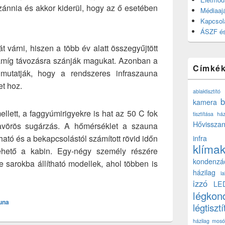
ánnia és akkor kiderül, hogy az ő esetében
Médiaajá
Kapcsol
ÁSZF és
 várni, hiszen a több év alatt összegyűjtött
 amíg távozásra szánják magukat. Azonban a
Címké
t mutatják, hogy a rendszeres infraszauna
t hoz.
ablaktisztító
b
kamera
llett, a faggyúmirigyekre is hat az 50 C fok
tisztítása ház
Hővisszan
ravörös sugárzás. A hőmérséklet a szauna
ató és a bekapcsolástól számított rövid időn
infra
klíma
ehető a kabin. Egy-négy személy részére
kondenzá
ve sarokba állítható modellek, ahol többen is
házilag
l
izzó
LE
légkon
una
légtisztí
házilag
mosó