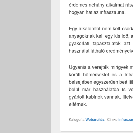
érdemes néhány alkalmat rász
hogyan hat az infraszauna.
Egy alkalomtól nem kell csodát
anyagoknak kell egy kis idő,
gyakorlati tapasztalatok az
használat látható eredményeke
Ugyanis a verejték mirigyek me
körüli hőmérséklet és a inf
belsejében egyszerűen beállíth
belül már használatba is v
gyártott kabinok vannak, illet
elférnek.
Kategoria
Webáruház
|
Cimke
infrasza