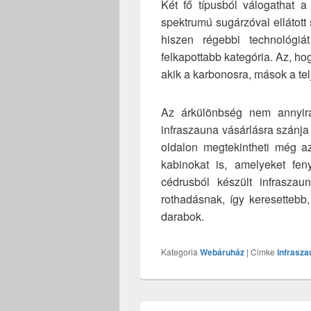
Két fő típusból válogathat a
spektrumú sugárzóval ellátott
hiszen régebbi technológi
felkapottabb kategória. Az, hog
akik a karbonosra, mások a te
Az árkülönbség nem annyira
infraszauna vásárlásra szánj
oldalon megtekintheti még az
kabinokat is, amelyeket fe
cédrusból készült infrasza
rothadásnak, így keresettebb,
darabok.
Kategoria
Webáruház
|
Cimke
infrasza