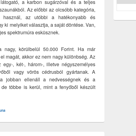
 látogató, a karbon sugárzóval és a teljes
 szaunákból. Az előbbi az olcsóbb kategória,
át használ, az utóbbi a hatékonyabb és
y ki melyiket választja, a saját döntése. Van,
ljes spektrumúra esküsznek.
 nagy, körülbelül 50.000 Forint. Ha már
a el magát, akkor ez nem nagy különbség. Az
 egy-, két-, három-, illetve négyszemélyes
nyőből vagy vörös cédrusból gyártanak. A
una jobban ellenáll a nedvességnek és a
 de többe is kerül, mint a fenyőből készült
una