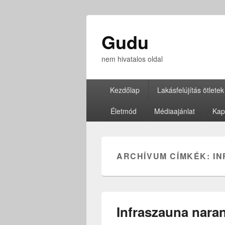
Gudu
nem hivatalos oldal
Elsődleges
Kezdőlap
Lakásfelújítás ötletek
menü
Életmód
Médiaajánlat
Kap
ARCHÍVUM CÍMKÉK:
I
Infraszauna naran