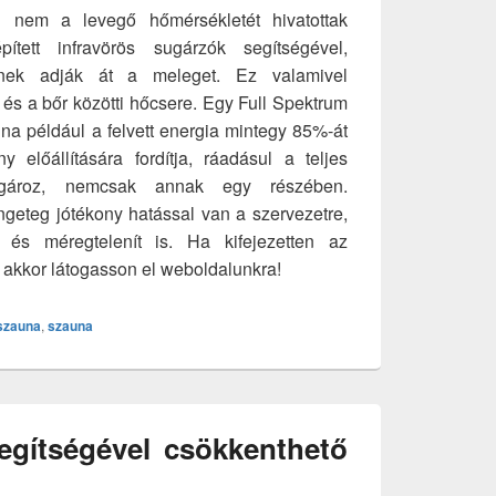
 nem a levegő hőmérsékletét hivatottak
ett infravörös sugárzók segítségével,
knek adják át a meleget. Ez valamivel
 és a bőr közötti hőcsere. Egy Full Spektrum
una például a felvett energia mintegy 85%-át
y előállítására fordítja, ráadásul a teljes
ugároz, nemcsak annak egy részében.
ngeteg jótékony hatással van a szervezetre,
t és méregtelenít is. Ha kifejezetten az
, akkor látogasson el weboldalunkra!
aszauna
,
szauna
egítségével csökkenthető