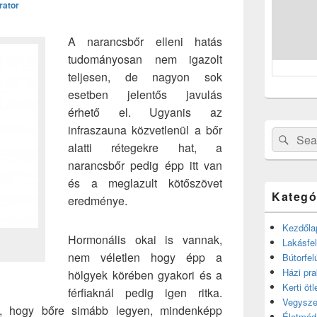
rator
A narancsbőr elleni hatás
tudományosan nem igazolt
teljesen, de nagyon sok
esetben jelentős javulás
érhető el. Ugyanis az
infraszauna közvetlenül a bőr
Search
Sear
alatti rétegekre hat, a
for:
narancsbőr pedig épp itt van
és a meglazult kötőszövet
Kategó
eredménye.
Kezdőla
Hormonális okai is vannak,
Lakásfel
nem véletlen hogy épp a
Bútorfel
Házi pra
hölgyek körében gyakori és a
Kerti ötl
férfiaknál pedig igen ritka.
Vegysze
é, hogy bőre simább legyen, mindenképp
Életmód