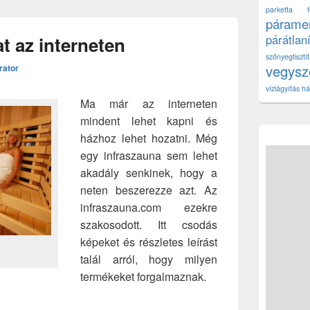
parketta fe
páramen
párátlan
at az interneten
szőnyegtisz
vegys
rator
vízlágyítás há
Ma már az interneten
mindent lehet kapni és
házhoz lehet hozatni. Még
egy infraszauna sem lehet
akadály senkinek, hogy a
neten beszerezze azt. Az
infraszauna.com ezekre
szakosodott. Itt csodás
képeket és részletes leírást
talál arról, hogy milyen
termékeket forgalmaznak.