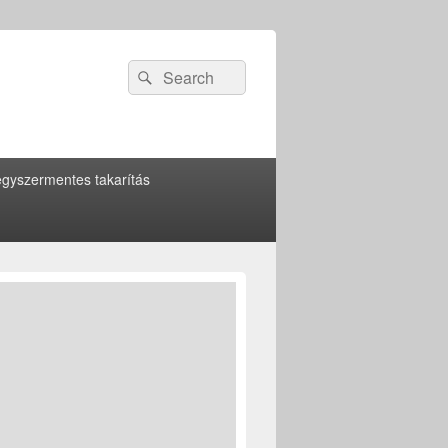
Search
Search
for:
gyszermentes takarítás