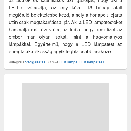
az adatok és számítások azt igazolják, hogy aki a
LED-et választja, az egy közel 18 hónap alatt
megtérülő befektetésbe kezd, amely a hónapok lejárta
után csak megtakarítással jár. Aki a LED lámpatesteket
használja már évek óta, az tudja, hogy nem fizet az
ember már olyan sokat, mint a hagyományos
lámpákkal. Egyértelmű, hogy a LED lámpatest az
energiatakarékosság egyik legbiztosabb eszköze.
Kategoria
Szolgáltatás
|
Cimke
LED lámpa
,
LED lámpatest
Primary
Sidebar
Widget
Area