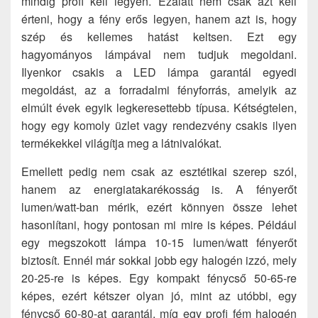
mindig profi kell legyen. Ezalatt nem csak azt kell
érteni, hogy a fény erős legyen, hanem azt is, hogy
szép és kellemes hatást keltsen. Ezt egy
hagyományos lámpával nem tudjuk megoldani.
Ilyenkor csakis a LED lámpa garantál egyedi
megoldást, az a forradalmi fényforrás, amelyik az
elmúlt évek egyik legkeresettebb típusa. Kétségtelen,
hogy egy komoly üzlet vagy rendezvény csakis ilyen
termékekkel világítja meg a látnivalókat.
Emellett pedig nem csak az esztétikai szerep szól,
hanem az energiatakarékosság is. A fényerőt
lumen/watt-ban mérik, ezért könnyen össze lehet
hasonlítani, hogy pontosan mi mire is képes. Például
egy megszokott lámpa 10-15 lumen/watt fényerőt
biztosít. Ennél már sokkal jobb egy halogén izzó, mely
20-25-re is képes. Egy kompakt fénycső 50-65-re
képes, ezért kétszer olyan jó, mint az utóbbi, egy
fénycső 60-80-at garantál, míg egy profi fém halogén