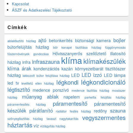
Kapcsolat
ÁSZF és Adatkezelési Tájékoztató
Címkék
ajtó
bojler
betonkerítés
biztonsági kamera
ablaktisztító házilag
bútorfelújítás házilag
bőr kanapé tisztítása házilag
függönymosás
Hővisszanyerős szellőztető
illatosító
fűszernövények gondozása
klíma
klímakészülék
infraszauna
házilag
infra
klíma árak
kondenzációs kazán
környezetbarát tisztítószer
LED izzó
házilag
LED
LED lámpa
lakkozott bútor felújítása házilag
légkondicionáló
légkondi
led tv
levéltetű ellen házilag
légtisztító
medence porszívó
medence tisztítás házilag
mosószer
műanyag ablak
napelem
házilag
parketta felújítás házilag
páramentesítő
páramentesítő
páramentesítés házilag
készülék
párátlanító
szauna
redőny
radiátor festés házilag
vegyszermentes
szőnyegtisztítás házilag
tavaszi nagytakarítás
háztartás
víz
vízlágyítás házilag