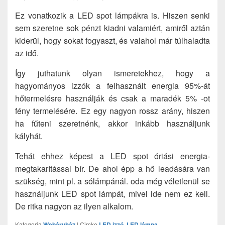
Ez vonatkozik a LED spot lámpákra is. Hiszen senki
sem szeretne sok pénzt kiadni valamiért, amiről aztán
kiderül, hogy sokat fogyaszt, és valahol már túlhaladta
az idő.
Így juthatunk olyan ismeretekhez, hogy a
hagyományos izzók a felhasznált energia 95%-át
hőtermelésre használják és csak a maradék 5% -ot
fény termelésére. Ez egy nagyon rossz arány, hiszen
ha fűteni szeretnénk, akkor inkább használjunk
kályhát.
Tehát ehhez képest a LED spot óriási energia-
megtakarítással bír. De ahol épp a hő leadására van
szükség, mint pl. a sólámpánál. oda még véletlenül se
használjunk LED spot lámpát, mivel ide nem ez kell.
De ritka nagyon az ilyen alkalom.
Kategoria
Webáruház
|
Cimke
LED izzó
,
LED lámpa