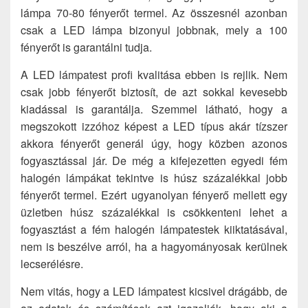
lámpa 70-80 fényerőt termel. Az összesnél azonban
csak a LED lámpa bizonyul jobbnak, mely a 100
fényerőt is garantálni tudja.
A LED lámpatest profi kvalitása ebben is rejlik. Nem
csak jobb fényerőt biztosít, de azt sokkal kevesebb
kiadással is garantálja. Szemmel látható, hogy a
megszokott izzóhoz képest a LED típus akár tízszer
akkora fényerőt generál úgy, hogy közben azonos
fogyasztással jár. De még a kifejezetten egyedi fém
halogén lámpákat tekintve is húsz százalékkal jobb
fényerőt termel. Ezért ugyanolyan fényerő mellett egy
üzletben húsz százalékkal is csökkenteni lehet a
fogyasztást a fém halogén lámpatestek kiiktatásával,
nem is beszélve arról, ha a hagyományosak kerülnek
lecserélésre.
Nem vitás, hogy a LED lámpatest kicsivel drágább, de