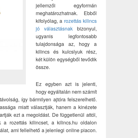
jellemzői egyformán
meghatározhatnak. Ebből
kifolyólag, a
rozettás kilincs
jó választásnak
bizonyul,
ugyanis legfontosabb
tulajdonsága az, hogy a
kilincs és kulcslyuk rész,
két külön egységből tevődik
össze.
Ez egyben azt is jelenti,
hogy egyáltalán nem számít
 távolság, így bármilyen ajtóra felszerelhető.
ssága miatt választják, hanem a kinézete
rtják ezt a megoldást. De függetlenül attól,
 a rozettás kilincset, a kilincs.hu oldalon
lat, ami fellelhető a jelenlegi online piacon.
csek online