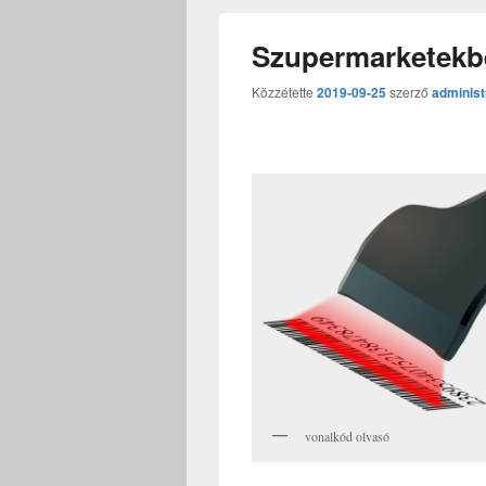
Szupermarketekbe
Közzétette
2019-09-25
szerző
administ
vonalkód olvasó