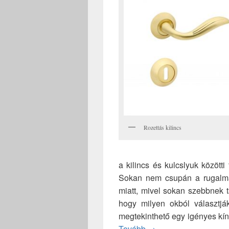
Rozettás kilincs
a kilincs és kulcslyuk közötti
Sokan nem csupán a rugalma
miatt, mivel sokan szebbnek ta
hogy milyen okból választják
megtekinthető egy igényes kíná
Igényes rozettás kilin
Tovább
→