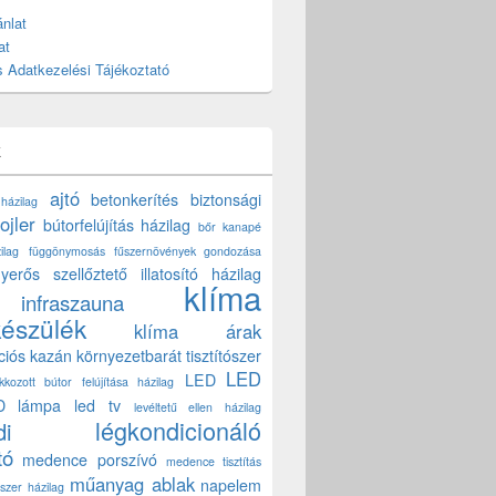
nlat
at
 Adatkezelési Tájékoztató
k
ajtó
betonkerítés
biztonsági
 házilag
ojler
bútorfelújítás házilag
bőr kanapé
ilag
függönymosás
fűszernövények gondozása
yerős szellőztető
illatosító házilag
klíma
infraszauna
készülék
klíma árak
ciós kazán
környezetbarát tisztítószer
LED
LED
akkozott bútor felújítása házilag
D lámpa
led tv
levéltetű ellen házilag
légkondicionáló
di
tó
medence porszívó
medence tisztítás
műanyag ablak
napelem
szer házilag