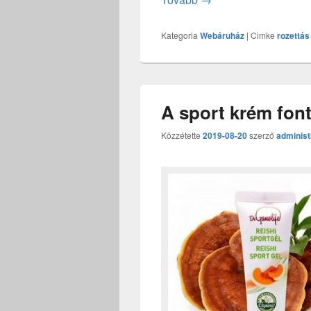
Kategoria
Webáruház
|
Cimke
rozettás 
A sport krém fon
Közzétette
2019-08-20
szerző
administ