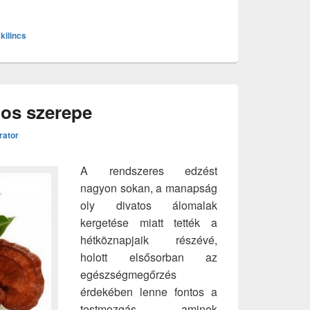
kilincs
tos szerepe
rator
A rendszeres edzést
nagyon sokan, a manapság
oly divatos álomalak
kergetése miatt tették a
hétköznapjaik részévé,
holott elsősorban az
egészségmegőrzés
érdekében lenne fontos a
testmozgás, aminek