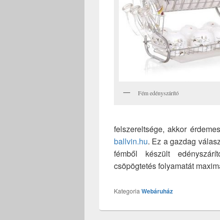
Fém edényszárító
felszereltsége, akkor érdeme
ballvin.hu
. Ez a gazdag válas
fémből készült edényszárí
csöpögtetés folyamatát maximá
Kategoria
Webáruház