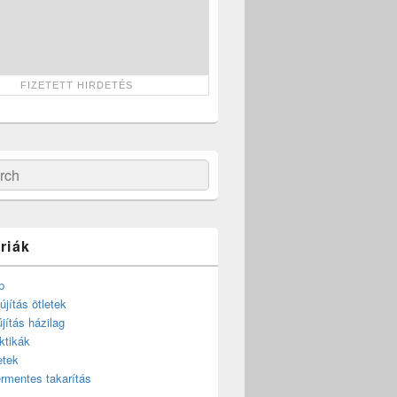
ch
riák
p
újítás ötletek
újítás házilag
ktikák
etek
rmentes takarítás