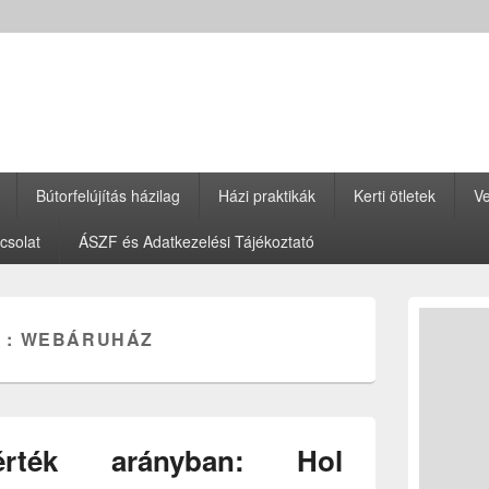
Bútorfelújítás házilag
Házi praktikák
Kerti ötletek
Ve
csolat
ÁSZF és Adatkezelési Tájékoztató
Primary
Sidebar
 :
WEBÁRUHÁZ
Widget
Area
érték arányban: Hol