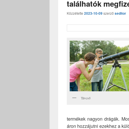
találhatók megfi
Közzétette
2023-10-09
szerző
seditor
Távcső
termékek nagyon drágák. Mos
áron hozzájutni ezekhez a kü