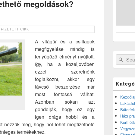
zethető megoldások?
A világűr és a csillagok
megfigyelése mindig is
lenyűgöző élményt nyújtott,
Search
Sear
így, ha a közeljövőben
for:
ezzel szeretnénk
foglalkozni, akkor egy
Kategó
távcső beszerzése már
most fontossá válhat.
Kezdőla
Azonban sokan azt
Lakásfel
gondolják, hogy ez egy
Bútorfel
Házi pra
igen drága hobbi és a
Kerti ötl
t nézzük meg, hogy hol lehet megfizethető
Vegysze
lönleges termékekhez.
Életmód