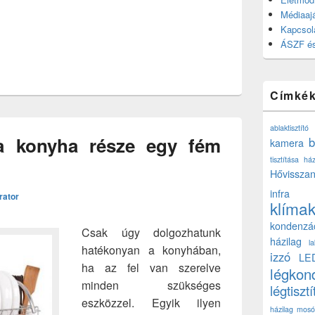
Médiaajá
ányban: Hol találhatók megfizethető megoldások?
Kapcsol
ÁSZF és
Címké
ablaktisztító
a konyha része egy fém
b
kamera
tisztítása ház
Hővisszan
infra
rator
klíma
kondenzá
Csak úgy dolgozhatunk
házilag
l
hatékonyan a konyhában,
izzó
LE
ha az fel van szerelve
légkon
minden szükséges
légtisztí
eszközzel. Egyik ilyen
házilag
mosó