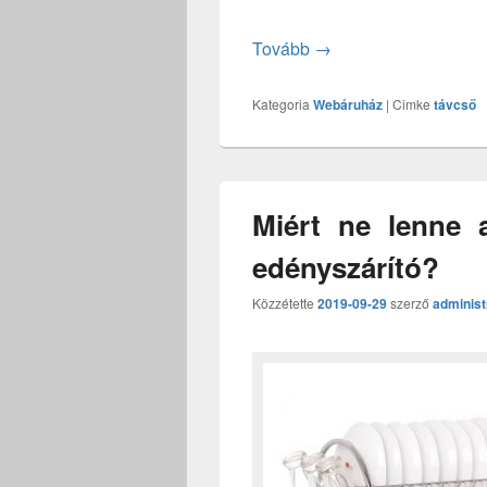
Távcsövek ár-érték ar
Tovább
→
Kategoria
Webáruház
|
Cimke
távcső
Miért ne lenne 
edényszárító?
Közzétette
2019-09-29
szerző
administ