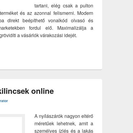
tartani, elég csak a pulton
terméket és az azonnal felismerni. Modern
a direkt beépíthető vonalkód olvasó és
arketekben fordul elő. Maximalizálja a
övidíti a vásárlók várakozási idejét.
ó vonalkód olvasó
kilincsek online
rator
A nyílászárók nagyon eltérő
méretűek lehetnek, amit a
személyes ízlés és a lakás