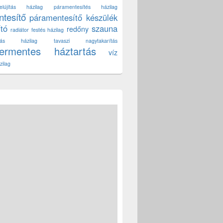
lújítás házilag
páramentesítés házilag
tesítő
páramentesítő készülék
ító
szauna
redőny
radiátor festés házilag
títás házilag
tavaszi nagytakarítás
zermentes háztartás
víz
zilag
észe egy fém edényszárító?