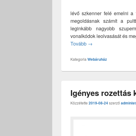
lévő szkenner felé emelni a 
megoldásnak számít a pultb
leginkább nagyobb szuperm
vonalkódok leolvasását és megr
Szupermarketekbe val
Tovább
→
Kategoria
Webáruház
Igényes rozettás 
Közzétette
2019-08-24
szerző
administ