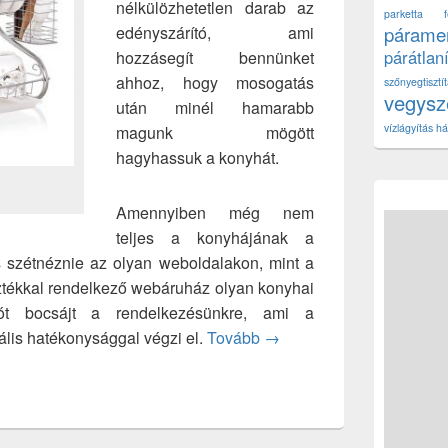
nélkülözhetetlen darab az
parketta fe
edényszárító, ami
páramen
párátlan
hozzásegít bennünket
ahhoz, hogy mosogatás
szőnyegtisz
vegys
után minél hamarabb
vízlágyítás há
magunk mögött
hagyhassuk a konyhát.
Amennyiben még nem
teljes a konyhájának a
s szétnéznie az olyan weboldalakon, mint a
ztékkal rendelkező webáruház olyan konyhai
tót bocsájt a rendelkezésünkre, ami a
Miért ne lenne a konyha r
lis hatékonysággal végzi el.
Tovább
→