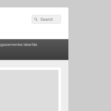
Search
Search
for:
gyszermentes takarítás