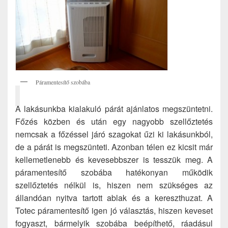
Páramentesítő szobába
A lakásunkba kialakuló párát ajánlatos megszüntetni.
Főzés közben és után egy nagyobb szellőztetés
nemcsak a főzéssel járó szagokat űzi ki lakásunkból,
de a párát is megszünteti. Azonban télen ez kicsit már
kellemetlenebb és kevesebbszer is tesszük meg. A
páramentesítő szobába hatékonyan működik
szellőztetés nélkül is, hiszen nem szükséges az
állandóan nyitva tartott ablak és a kereszthuzat. A
Totec páramentesítő igen jó választás, hiszen keveset
fogyaszt, bármelyik szobába beépíthető, ráadásul