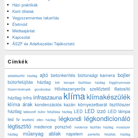
Házi praktikák
Kerti ötletek
Vegyszermentes takarítás
Életmód
Médiaajánlat
Kapcsolat
ÁSZF és Adatkezelési Tájékoztató
Címkék
ajtó
bojler
betonkerítés
biztonsági kamera
ablaktisztító házilag
bútorfelújítás házilag
bőr kanapé tisztítása házilag
függönymosás
Hővisszanyerős szellőztető
illatosító
fűszernövények gondozása
klíma
klímakészülék
infraszauna
házilag
infra
klíma árak
kondenzációs kazán
környezetbarát tisztítószer
LED izzó
házilag
LED
LED lámpa
lakkozott bútor felújítása házilag
légkondicionáló
légkondi
led tv
levéltetű ellen házilag
légtisztító
medence porszívó
medence tisztítás házilag
mosószer
műanyag ablak
napelem
házilag
parketta felújítás házilag