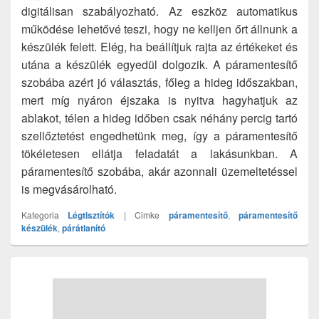
digitálisan szabályozható. Az eszköz automatikus
működése lehetővé teszi, hogy ne kelljen őrt állnunk a
készülék felett. Elég, ha beállítjuk rajta az értékeket és
utána a készülék egyedül dolgozik. A páramentesítő
szobába azért jó választás, főleg a hideg időszakban,
mert míg nyáron éjszaka is nyitva hagyhatjuk az
ablakot, télen a hideg időben csak néhány percig tartó
szellőztetést engedhetünk meg, így a páramentesítő
tökéletesen ellátja feladatát a lakásunkban. A
páramentesítő szobába, akár azonnali üzemeltetéssel
is megvásárolható.
Kategoria
Légtisztítók
|
Cimke
páramentesítő
,
páramentesítő
készülék
,
párátlanító
Primary
Sidebar
Widget
Area