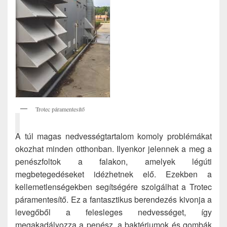
Trotec páramentesítő
A túl magas nedvességtartalom komoly problémákat
okozhat minden otthonban. Ilyenkor jelennek a meg a
penészfoltok a falakon, amelyek légúti
megbetegedéseket idézhetnek elő. Ezekben a
kellemetlenségekben segítségére szolgálhat a Trotec
páramentesítő. Ez a fantasztikus berendezés kivonja a
levegőből a felesleges nedvességet, így
megakadályozza a penész, a baktériumok és gombák