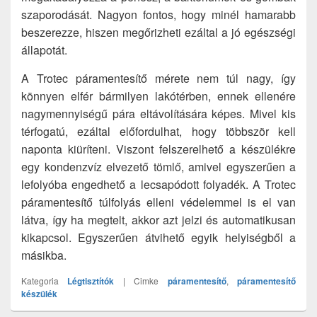
szaporodását. Nagyon fontos, hogy minél hamarabb
beszerezze, hiszen megőrizheti ezáltal a jó egészségi
állapotát.
A Trotec páramentesítő mérete nem túl nagy, így
könnyen elfér bármilyen lakótérben, ennek ellenére
nagymennyiségű pára eltávolítására képes. Mivel kis
térfogatú, ezáltal előfordulhat, hogy többször kell
naponta kiüríteni. Viszont felszerelhető a készülékre
egy kondenzvíz elvezető tömlő, amivel egyszerűen a
lefolyóba engedhető a lecsapódott folyadék. A Trotec
páramentesítő túlfolyás elleni védelemmel is el van
látva, így ha megtelt, akkor azt jelzi és automatikusan
kikapcsol. Egyszerűen átvihető egyik helyiségből a
másikba.
Kategoria
Légtisztítók
|
Cimke
páramentesítő
,
páramentesítő
készülék