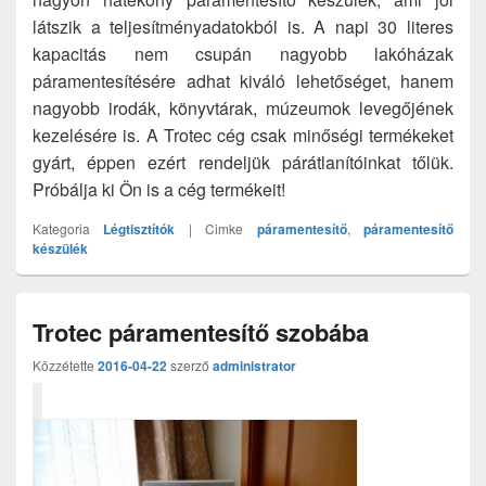
látszik a teljesítményadatokból is. A napi 30 literes
kapacitás nem csupán nagyobb lakóházak
páramentesítésére adhat kiváló lehetőséget, hanem
nagyobb irodák, könyvtárak, múzeumok levegőjének
kezelésére is. A Trotec cég csak minőségi termékeket
gyárt, éppen ezért rendeljük párátlanítóinkat tőlük.
Próbálja ki Ön is a cég termékeit!
Kategoria
Légtisztítók
|
Cimke
páramentesítő
,
páramentesítő
készülék
Trotec páramentesítő szobába
Közzétette
2016-04-22
szerző
administrator