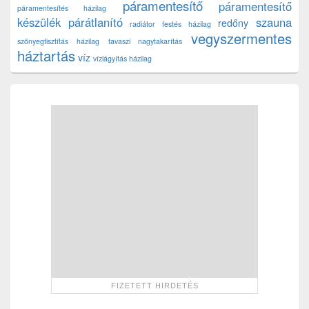
páramentesítő
páramentesítő
páramentesítés házilag
készülék
párátlanító
szauna
redőny
radiátor festés házilag
vegyszermentes
szőnyegtisztítás házilag
tavaszi nagytakarítás
háztartás
víz
vízlágyítás házilag