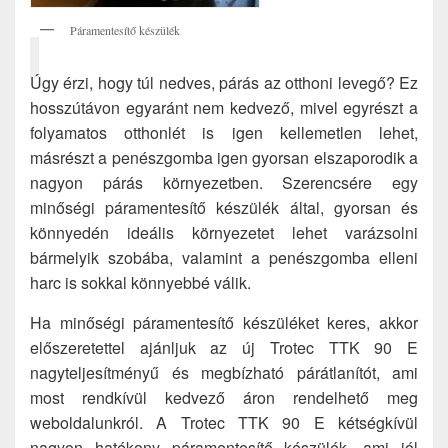
Páramentesítő készülék
Úgy érzi, hogy túl nedves, párás az otthoni levegő? Ez
hosszútávon egyaránt nem kedvező, mivel egyrészt a
folyamatos otthonlét is igen kellemetlen lehet,
másrészt a penészgomba igen gyorsan elszaporodik a
nagyon párás környezetben. Szerencsére egy
minőségi páramentesítő készülék által, gyorsan és
könnyedén ideális környezetet lehet varázsolni
bármelyik szobába, valamint a penészgomba elleni
harc is sokkal könnyebbé válik.
Ha minőségi páramentesítő készüléket keres, akkor
előszeretettel ajánljuk az új Trotec TTK 90 E
nagyteljesítményű és megbízható párátlanítót, ami
most rendkívül kedvező áron rendelhető meg
weboldalunkról. A Trotec TTK 90 E kétségkívül
nagyon hatékony páramentesítő készülék, ami jól