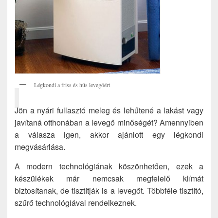
Légkondi a friss és hűs levegőért
Jön a nyári fullasztó meleg és lehűtené a lakást vagy
javítaná otthonában a levegő minőségét? Amennyiben
a válasza igen, akkor ajánlott egy légkondi
megvásárlása.
A modern technológiának köszönhetően, ezek a
készülékek már nemcsak megfelelő klímát
biztosítanak, de tisztítják is a levegőt.
Többféle tisztító,
szűrő technológiával rendelkeznek.