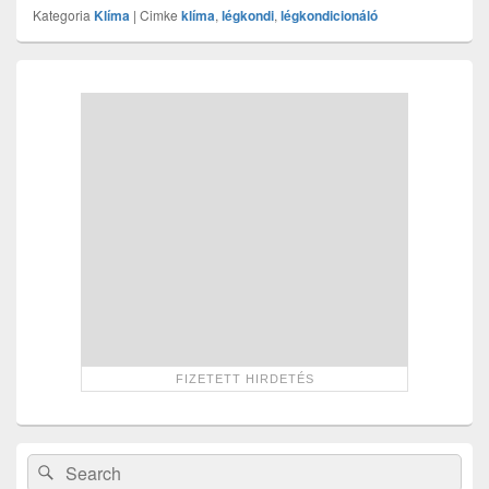
Kategoria
Klíma
|
Cimke
klíma
,
légkondi
,
légkondicionáló
Primary
Sidebar
Widget
Area
Search
Search
for: