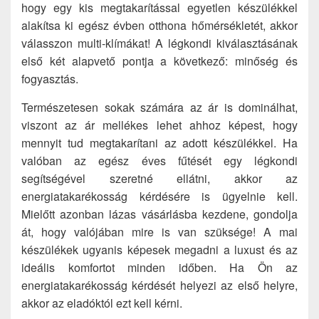
hogy egy kis megtakarítással egyetlen készülékkel
alakítsa ki egész évben otthona hőmérsékletét, akkor
válasszon multi-klímákat! A légkondi kiválasztásának
első két alapvető pontja a következő: minőség és
fogyasztás.
Természetesen sokak számára az ár is dominálhat,
viszont az ár mellékes lehet ahhoz képest, hogy
mennyit tud megtakarítani az adott készülékkel. Ha
valóban az egész éves fűtését egy légkondi
segítségével szeretné ellátni, akkor az
energiatakarékosság kérdésére is ügyelnie kell.
Mielőtt azonban lázas vásárlásba kezdene, gondolja
át, hogy valójában mire is van szüksége! A mai
készülékek ugyanis képesek megadni a luxust és az
ideális komfortot minden időben. Ha Ön az
energiatakarékosság kérdését helyezi az első helyre,
akkor az eladóktól ezt kell kérni.