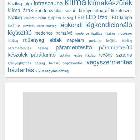
klíma
klímakészülék
infraszauna
házilag
infra
klíma árak
kondenzációs kazán
környezetbarát tisztítószer
LED izzó
házilag
LED
LED lámpa
lakkozott bútor felújítása házilag
légkondicionáló
légkondi
led tv
levéltetű ellen házilag
légtisztító
medence porszívó
medence tisztítás házilag
mosószer
műanyag ablak
napelem
házilag
parketta felújítás házilag
páramentesítő
páramentesítő
páramentesítés házilag
készülék
párátlanító
szauna
redőny
radiátor festés házilag
vegyszermentes
szőnyegtisztítás házilag
tavaszi nagytakarítás
háztartás
víz
vízlágyítás házilag