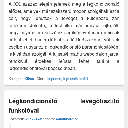
A XX. század elején jelentek meg a légkondicionáló
elődei, amelyek már szakszerű módon szolgálták azt a
célt, hogy lehűtsék a levegőt a különböző zárt
terekben. Jelenleg a technika már annyira fejlődött,
hogy ugyanazon készülék segítségével már nemcsak
hűteni lehet, hanem fűteni is a téli időszakban, sőt, sok
esetben ugyanez a légkondicionáló páramentesítőként
is kiválóan szolgál. A fujitsuklima.hu weboldalon járva,
rendkívül érdekes leírást lehet találni a
légkondicionálóval kapcsolatban.
Kategoria
Klíma
|
Cimke
légkondi
,
légkondicionáló
Légkondicionáló levegőtisztító
funkcióval
Közzétette
2017-06-27
szerző
administrator