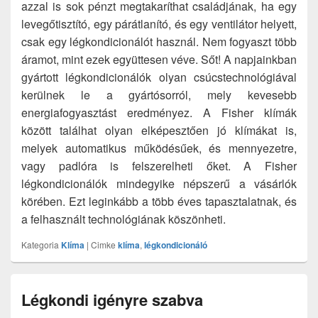
azzal is sok pénzt megtakaríthat családjának, ha egy
levegőtisztító, egy párátlanító, és egy ventilátor helyett,
csak egy légkondicionálót használ. Nem fogyaszt több
áramot, mint ezek együttesen véve. Sőt! A napjainkban
gyártott légkondicionálók olyan csúcstechnológiával
kerülnek le a gyártósorról, mely kevesebb
energiafogyasztást eredményez. A Fisher klímák
között találhat olyan elképesztően jó klímákat is,
melyek automatikus működésűek, és mennyezetre,
vagy padlóra is felszerelheti őket. A Fisher
légkondicionálók mindegyike népszerű a vásárlók
körében. Ezt leginkább a több éves tapasztalatnak, és
a felhasznált technológiának köszönheti.
Kategoria
Klíma
|
Cimke
klíma
,
légkondicionáló
Légkondi igényre szabva