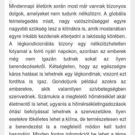
Mindennapi életünk során most már vannak bizonyos
dolgok, amelyeket nem tudunk nélkülözni. A globális
felmelegedés miatt, nagy valószínűséggel egyre
nagyobb szükség lesz a klímákra is, amik mostanában
egyre inkább kezdenek elterjedni a lakósság körében.
A légkondicionálás bizony egy nélkülözhetetlen
folyamat a forró nyári napokon, azonban az emberek
még nem igazán tudnak sokat az ilyen
berendezésekről. Kétségtelen, hogy az egészségre
káros hatásai is lehetnek egy légkondinak, viszont ezt
fordítva is igaz. Gondoljunk például azokra az
emberekre, akik valamilyen szívbetegségben
szenvednek. Számukra a megfelelő hőmérséklet akár
életmentő is lehet, ugyanis a hőmérsékletingadozások
óriási befolyással lehetnek a szervezetükre. Ilyen
esetekre tökéletes lehet a klíma, de természetesen ezt
a berendezést is a megfelelő módon kell tudni
használni. Minden fontos információt be lehet a téma