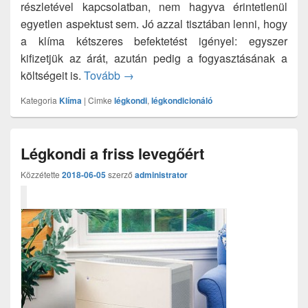
részletével kapcsolatban, nem hagyva érintetlenül
egyetlen aspektust sem. Jó azzal tisztában lenni, hogy
a klíma kétszeres befektetést igényel: egyszer
kifizetjük az árát, azután pedig a fogyasztásának a
A légkondicionáló és az energia címk
költségeit is.
Tovább
→
Kategoria
Klíma
|
Cimke
légkondi
,
légkondicionáló
Légkondi a friss levegőért
Közzétette
2018-06-05
szerző
administrator