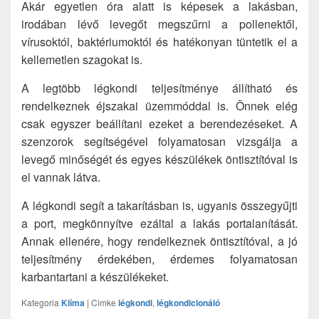
Akár egyetlen óra alatt is képesek a lakásban,
irodában lévő levegőt megszűrni a pollenektől,
vírusoktól, baktériumoktól és hatékonyan tüntetik el a
kellemetlen szagokat is.
A legtöbb légkondi teljesítménye állítható és
rendelkeznek éjszakai üzemmóddal is. Önnek elég
csak egyszer beállítani ezeket a berendezéseket. A
szenzorok segítségével folyamatosan vizsgálja a
levegő minőségét és egyes készülékek öntisztítóval is
el vannak látva.
A légkondi segít a takarításban is, ugyanis összegyűjti
a port, megkönnyítve ezáltal a lakás portalanítását.
Annak ellenére, hogy rendelkeznek öntisztítóval, a jó
teljesítmény érdekében, érdemes folyamatosan
karbantartani a készülékeket.
Kategoria
Klíma
|
Cimke
légkondi
,
légkondicionáló