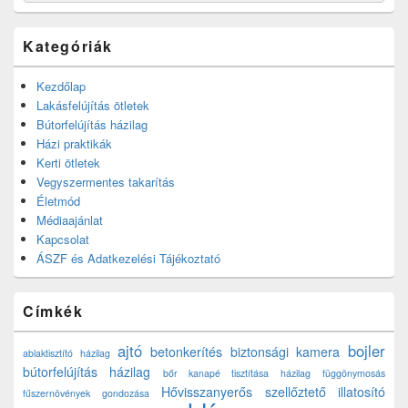
Kategóriák
Kezdőlap
Lakásfelújítás ötletek
Bútorfelújítás házilag
Házi praktikák
Kerti ötletek
Vegyszermentes takarítás
Életmód
Médiaajánlat
Kapcsolat
ÁSZF és Adatkezelési Tájékoztató
Címkék
ajtó
bojler
betonkerítés
biztonsági kamera
ablaktisztító házilag
bútorfelújítás házilag
bőr kanapé tisztítása házilag
függönymosás
Hővisszanyerős szellőztető
illatosító
fűszernövények gondozása