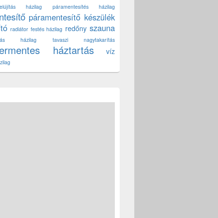
lújítás házilag
páramentesítés házilag
tesítő
páramentesítő készülék
ító
szauna
redőny
radiátor festés házilag
títás házilag
tavaszi nagytakarítás
zermentes háztartás
víz
zilag