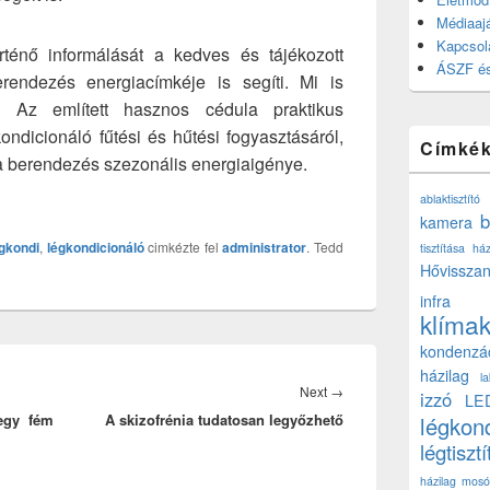
Médiaajá
Kapcsol
ténő informálását a kedves és tájékozott
ÁSZF és
erendezés energiacímkéje is segíti. Mi is
 Az említett hasznos cédula praktikus
ondicionáló fűtési és hűtési fogyasztásáról,
Címké
n a berendezés szezonális energiaigénye.
ablaktisztító
b
kamera
égkondi
,
légkondicionáló
cimkézte fel
administrator
. Tedd
tisztítása ház
Hővisszan
infra
klíma
kondenzá
házilag
l
Next
Next
→
izzó
LE
egy fém
A skizofrénia tudatosan legyőzhető
post:
légkon
légtisztí
házilag
mosó