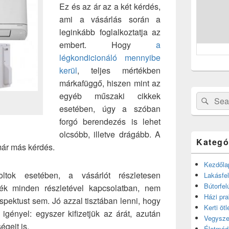
Ez és az ár az a két kérdés,
ami a vásárlás során a
leginkább foglalkoztatja az
embert. Hogy
a
légkondicionáló mennyibe
kerül
, teljes mértékben
márkafüggő, hiszen mint az
egyéb műszaki cikkek
Search
Sear
esetében, úgy a szóban
for:
forgó berendezés is lehet
olcsóbb, illetve drágább. A
Kategó
már más kérdés.
Kezdőla
ltok esetében, a vásárlót részletesen
Lakásfel
Bútorfel
rmék minden részletével kapcsolatban, nem
Házi pra
spektust sem. Jó azzal tisztában lenni, hogy
Kerti ötl
 igényel: egyszer kifizetjük az árát, azután
Vegysze
égeit is.
Életmód