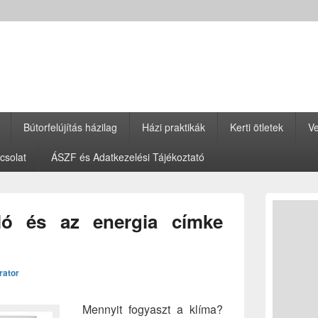
Bútorfelújítás házilag
Házi praktikák
Kerti ötletek
Ve
csolat
ÁSZF és Adatkezelési Tájékoztató
Primary
Sidebar
ló és az energia címke
Widget
Area
rator
Mennyit fogyaszt a klíma?