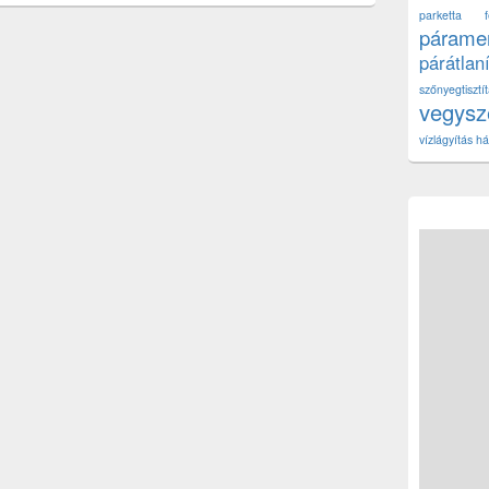
parketta fe
páramen
párátlan
szőnyegtisz
vegys
vízlágyítás há