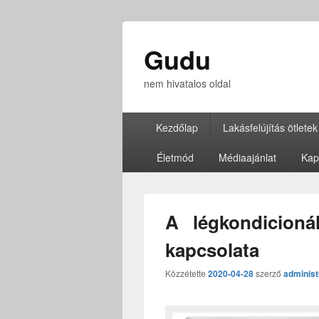
Gudu
nem hivatalos oldal
Elsődleges
Kezdőlap
Lakásfelújítás ötletek
menü
Életmód
Médiaajánlat
Kap
A légkondicioná
kapcsolata
Közzétette
2020-04-28
szerző
administ