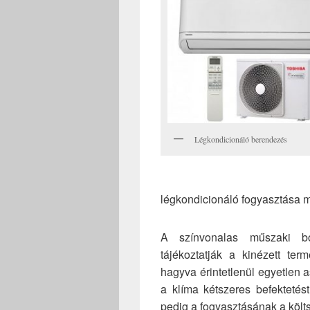
Légkondicionáló berendezés
légkondicionáló fogyasztása 
A színvonalas műszaki bo
tájékoztatják a kinézett te
hagyva érintetlenül egyetlen a
a klíma kétszeres befektetést
pedig a fogyasztásának a költs