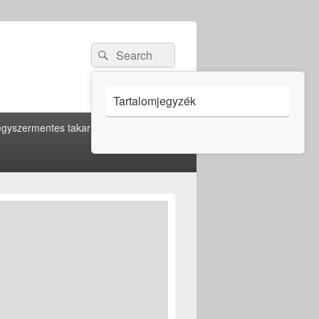
Search
Search
for:
Tartalomjegyzék
gyszermentes takarítás