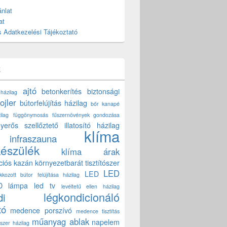
nlat
at
 Adatkezelési Tájékoztató
k
ajtó
betonkerítés
biztonsági
 házilag
ojler
bútorfelújítás házilag
bőr kanapé
ilag
függönymosás
fűszernövények gondozása
yerős szellőztető
illatosító házilag
klíma
infraszauna
készülék
klíma árak
ciós kazán
környezetbarát tisztítószer
LED
LED
akkozott bútor felújítása házilag
D lámpa
led tv
levéltetű ellen házilag
légkondicionáló
di
tó
medence porszívó
medence tisztítás
műanyag ablak
napelem
szer házilag