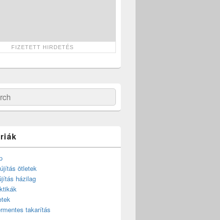
ch
riák
p
újítás ötletek
újítás házilag
ktikák
etek
rmentes takarítás