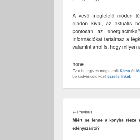
A vevő megfelelő módon tör
eladón kívül, az aktuális b
pontosan az energiacímke?
információkat tartalmaz a légk
valamint arról is, hogy milye
none
Ez a bejegyzés megjelenik
Klíma
és
l
be kedvenceid közé
ezzel a linkel
.
Bejegyzés
navigáció
Previous
←
Previous
Miért ne lenne a konyha része 
post:
edényszárító?