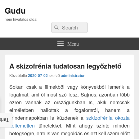
Gudu
nem hivatalos oldal
Search
Search
for:
Menu
A skizofrénia tudatosan legyőzhető
Közzétette
2020-07-02
szerző
administrator
Sokan csak a filmekből vagy könyvekből ismerik a
fogalmat, amiről most szó lesz. Sajnos, azonban több
ezren vannak az országunkban is, akik nemcsak
elméletben hallottak a fogalomról, hanem a
mindennapokban is küzdenek a
szkizofrénia okozta
alom
kellemetlen
tünetekkel. Mint ahogy szinte minden
betegségre, erre is van megoldás és ezt kell szem előtt