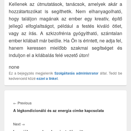
Kellenek az útmutatások, tanácsok, amelyek akár a
hozzátartozókat is segíthetik. Nem elhanyagolható,
hogy találjon magának az ember egy kreatív, építő
jellegű elfoglaltságot, például a festés kiváló ötlet,
vagy az írás. A szkizofrénia gyógyítható, számtalan
ember kilábalt már belőle. Ha Ön is érintett, ne adja fel,
hanem keressen mielőbb szakmai segítséget és
induljon el a kilábalás felé vezető úton!
none
Ez a bejegyzés megjelenik
Szolgáltatás
administrator
által. Tedd be
kedvenceid közé
ezzel a linkel
.
Bejegyzés
navigáció
Previous
←
Previous
A légkondicionáló és az energia címke kapcsolata
post:
Next
Next
→