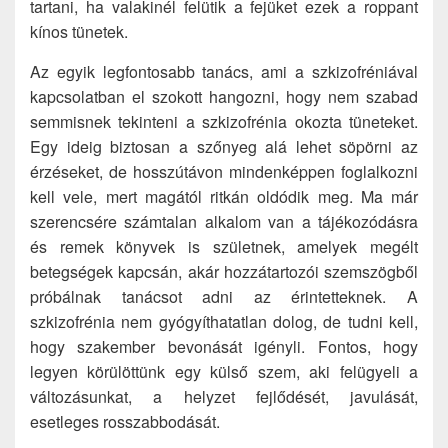
tartani, ha valakinél felütik a fejüket ezek a roppant
kínos tünetek.
Az egyik legfontosabb tanács, ami a szkizofréniával
kapcsolatban el szokott hangozni, hogy nem szabad
semmisnek tekinteni a szkizofrénia okozta tüneteket.
Egy ideig biztosan a szőnyeg alá lehet söpörni az
érzéseket, de hosszútávon mindenképpen foglalkozni
kell vele, mert magától ritkán oldódik meg.
Ma már
szerencsére számtalan alkalom van a tájékozódásra
és remek könyvek is születnek, amelyek megélt
betegségek kapcsán, akár hozzátartozói szemszögből
próbálnak tanácsot adni az érintetteknek. A
szkizofrénia nem gyógyíthatatlan dolog, de tudni kell,
hogy szakember bevonását igényli. Fontos, hogy
legyen körülöttünk egy külső szem, aki felügyeli a
változásunkat, a helyzet fejlődését, javulását,
esetleges rosszabbodását.