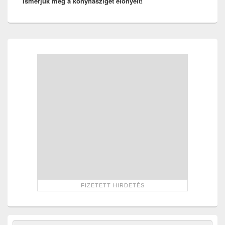
Ismerjük meg a konyhasziget előnyeit!
post:
Primary
Sidebar
Widget
Area
Search