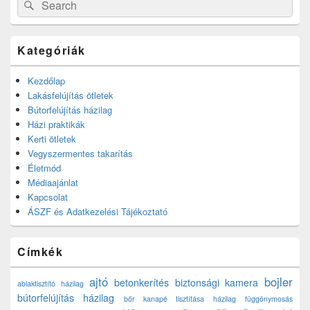
Search
for:
Kategóriák
Kezdőlap
Lakásfelújítás ötletek
Bútorfelújítás házilag
Házi praktikák
Kerti ötletek
Vegyszermentes takarítás
Életmód
Médiaajánlat
Kapcsolat
ÁSZF és Adatkezelési Tájékoztató
Címkék
ajtó
bojler
betonkerítés
biztonsági kamera
ablaktisztító házilag
bútorfelújítás házilag
bőr kanapé tisztítása házilag
függönymosás