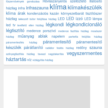
Hővisszanyerős szellőztető
illatosító
fűszernövények gondozása
klíma
klímakészülék
infraszauna
házilag
infra
klíma árak
kondenzációs kazán
környezetbarát tisztítószer
LED izzó
házilag
LED
LED lámpa
lakkozott bútor felújítása házilag
légkondicionáló
légkondi
led tv
levéltetű ellen házilag
légtisztító
medence porszívó
medence tisztítás házilag
mosószer
műanyag ablak
napelem
házilag
parketta felújítás házilag
páramentesítő
páramentesítő
páramentesítés házilag
készülék
párátlanító
szauna
redőny
radiátor festés házilag
vegyszermentes
szőnyegtisztítás házilag
tavaszi nagytakarítás
háztartás
víz
vízlágyítás házilag