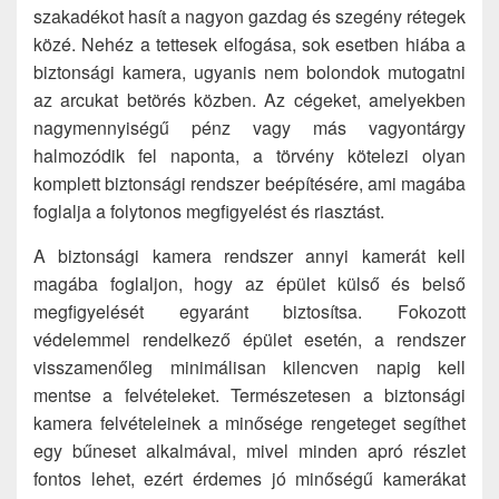
szakadékot hasít a nagyon gazdag és szegény rétegek
közé. Nehéz a tettesek elfogása, sok esetben hiába a
biztonsági kamera, ugyanis nem bolondok mutogatni
az arcukat betörés közben. Az cégeket, amelyekben
nagymennyiségű pénz vagy más vagyontárgy
halmozódik fel naponta, a törvény kötelezi olyan
komplett biztonsági rendszer beépítésére, ami magába
foglalja a folytonos megfigyelést és riasztást.
A biztonsági kamera rendszer annyi kamerát kell
magába foglaljon, hogy az épület külső és belső
megfigyelését egyaránt biztosítsa. Fokozott
védelemmel rendelkező épület esetén, a rendszer
visszamenőleg minimálisan kilencven napig kell
mentse a felvételeket. Természetesen a biztonsági
kamera felvételeinek a minősége rengeteget segíthet
egy bűneset alkalmával, mivel minden apró részlet
fontos lehet, ezért érdemes jó minőségű kamerákat