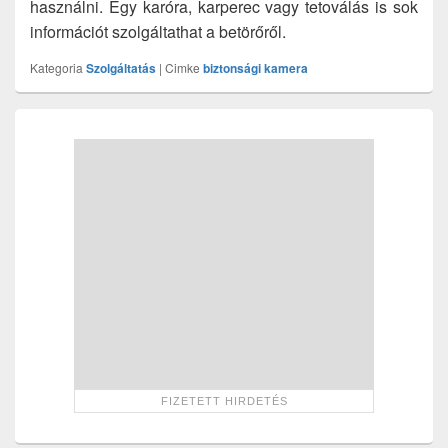
használni. Egy karóra, karperec vagy tetoválás is sok
információt szolgáltathat a betörőről.
Kategoria
Szolgáltatás
|
Cimke
biztonsági kamera
Primary
Sidebar
Widget
Area