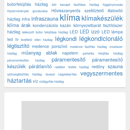
bútorfelújítás házilag
bőr kanapé tisztítása házilag
függönymosás
Hővisszanyerős szellőztető
illatosító
fűszernövények gondozása
klíma
klímakészülék
infraszauna
házilag
infra
klíma árak
kondenzációs kazán
környezetbarát tisztítószer
LED izzó
házilag
LED
LED lámpa
lakkozott bútor felújítása házilag
légkondicionáló
légkondi
led tv
levéltetű ellen házilag
légtisztító
medence porszívó
medence tisztítás házilag
mosószer
műanyag ablak
napelem
házilag
parketta felújítás házilag
páramentesítő
páramentesítő
páramentesítés házilag
készülék
párátlanító
szauna
redőny
radiátor festés házilag
vegyszermentes
szőnyegtisztítás házilag
tavaszi nagytakarítás
háztartás
víz
vízlágyítás házilag