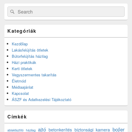
Search
Search
for:
Kategóriák
Kezdőlap
Lakásfelújítás ötletek
Bútorfelújítás házilag
Házi praktikák
Kerti ötletek
Vegyszermentes takarítás
Életmód
Médiaajánlat
Kapcsolat
ÁSZF és Adatkezelési Tájékoztató
Címkék
ajtó
bojler
betonkerítés
biztonsági kamera
ablaktisztító házilag