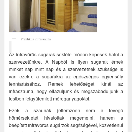
Praktikus infraszauna
Az infravörös sugarak sokféle módon képesek hatni a
szervezetünkre. A Napból is ilyen sugarak érnek
minket nap mint nap és a szervezetnek szüksége is
van ezekre a sugarakra az egészséges egyensúly
fenntartásához. Remek lehetőséget kínál az
infraszauna, hogy ellazuljunk és megszabaduljunk a
testben felgyülemlett méreganyagoktól.
Ezek a szaunák jellemzően nem a levegő
hőmérsékletét hivatottak megemelni, hanem a
beépített infravörös sugárzók segítségével, közvetlenül