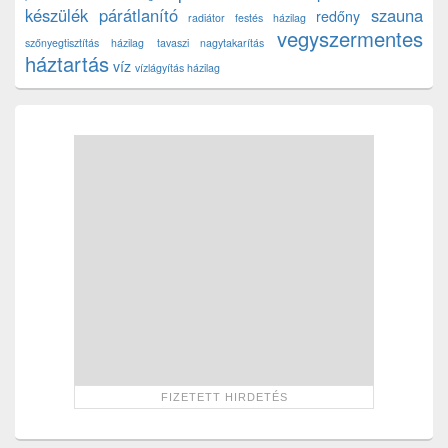
készülék
párátlanító
szauna
redőny
radiátor festés házilag
vegyszermentes
szőnyegtisztítás házilag
tavaszi nagytakarítás
háztartás
víz
vízlágyítás házilag