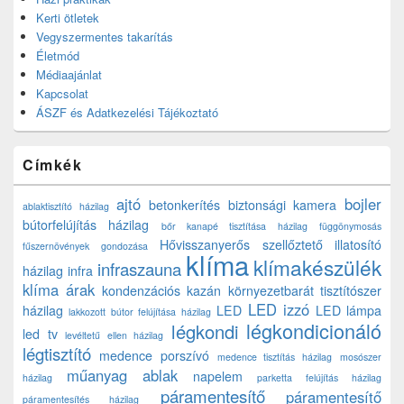
Kerti ötletek
Vegyszermentes takarítás
Életmód
Médiaajánlat
Kapcsolat
ÁSZF és Adatkezelési Tájékoztató
Címkék
ajtó
bojler
betonkerítés
biztonsági kamera
ablaktisztító házilag
bútorfelújítás házilag
bőr kanapé tisztítása házilag
függönymosás
Hővisszanyerős szellőztető
illatosító
fűszernövények gondozása
klíma
klímakészülék
infraszauna
házilag
infra
klíma árak
kondenzációs kazán
környezetbarát tisztítószer
LED izzó
házilag
LED
LED lámpa
lakkozott bútor felújítása házilag
légkondicionáló
légkondi
led tv
levéltetű ellen házilag
légtisztító
medence porszívó
medence tisztítás házilag
mosószer
műanyag ablak
napelem
házilag
parketta felújítás házilag
páramentesítő
páramentesítő
páramentesítés házilag