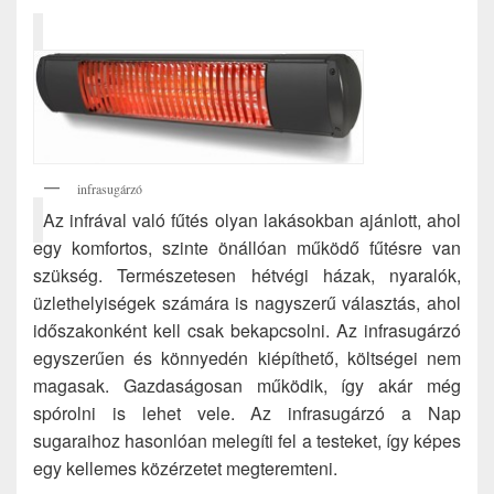
infrasugárzó
Az infrával való fűtés olyan lakásokban ajánlott, ahol
egy komfortos, szinte önállóan működő fűtésre van
szükség. Természetesen hétvégi házak, nyaralók,
üzlethelyiségek számára is nagyszerű választás, ahol
időszakonként kell csak bekapcsolni. Az infrasugárzó
egyszerűen és könnyedén kiépíthető, költségei nem
magasak. Gazdaságosan működik, így akár még
spórolni is lehet vele. Az infrasugárzó a Nap
sugaraihoz hasonlóan melegíti fel a testeket, így képes
egy kellemes közérzetet megteremteni.