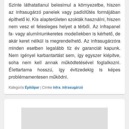
Szinte láthatatlanul belesimul a környezetbe, hiszen
az infrasugárzó panelek vagy padlófűtés formájában
építhető ki. Kis alapterületen szokták használni, hiszen
nem vesz el felesleges helyet a térből. Az infrapanel
fa- vagy alumíniumkeretes modellekben is kérhető, de
akár keret nélkül is megrendelhető. Az infrasugárzóra
minden esetben legalább tíz év garanciát kapunk.
Nem igényel karbantartást sem, így egyszer kiépítve,
soha nem kell annak működtetésével foglalkozni.
Élettartama hosszú, így évtizedekig is képes
problémamentesen működni.
Kategoria
Építőipar
|
Cimke
infra
,
infrasugárzó
Primary
Sidebar
Widget
Area