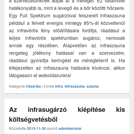
a szervezetünknek adják át a meleget. Ez valamivel
hatékonyabb is, mint a levegő és a bőr közötti hőcsere.
Egy Full Spektrum sugárzóval felszerelt infraszauna
például a felvett energia mintegy 85%-át közvetlenül
az infravörös fény előállítására fordítja, ráadásul a
teljes infravörös spektrumban sugároz, nemcsak
annak egy részében. Alapvetően az infraszauna
rengeteg jótékony hatással van a szervezetre,
ráadásul gyorsítja keringést és méregtelenít is. Ha
kifejezetten az infraszauna hatására kíváncsi, akkor
látogasson el weboldalunkra!
Kategoria
Vásárlás
|
Cimke
infra
,
infraszauna
,
szauna
Az infrasugárzó kiépítése kis
költségvetésből
Közzétette
2015-11-30
szerző
administrator