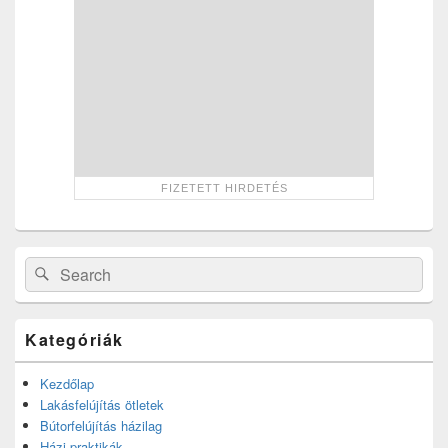
Search
Search
for:
Kategóriák
Kezdőlap
Lakásfelújítás ötletek
Bútorfelújítás házilag
Házi praktikák