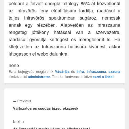
például a felvett energia mintegy 85%-át közvetlenül
az infravörös fény előállítására fordítja, ráadásul a
teljes infravörös spektrumban sugároz, nemcsak
annak egy részében. Alapvetően az infraszauna
rengeteg jótékony hatással van a szervezetre,
ráadásul gyorsítja keringést és méregtelenít is. Ha
kifejezetten az infraszauna hatására kíváncsi, akkor
látogasson el weboldalunkra!
none
Ez a bejegyzés megjelenik
Vásárlás
és
infra
,
infraszauna
,
szauna
cimkézte fel
administrator
. Tedd be kedvenceid közé
ezzel a linkel
.
Bejegyzés
navigáció
Previous
←
Previous
Változatos és csodás bizsu ékszerek
post:
Next
Next
→
Az öntapadós tapéta könnyen alkalmazható
post: