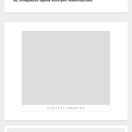
Primary
Sidebar
Widget
Area
Search