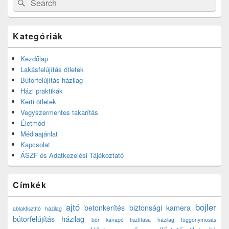
Search
for:
Kategóriák
Kezdőlap
Lakásfelújítás ötletek
Bútorfelújítás házilag
Házi praktikák
Kerti ötletek
Vegyszermentes takarítás
Életmód
Médiaajánlat
Kapcsolat
ÁSZF és Adatkezelési Tájékoztató
Címkék
ajtó
bojler
betonkerítés
biztonsági kamera
ablaktisztító házilag
bútorfelújítás házilag
bőr kanapé tisztítása házilag
függönymosás