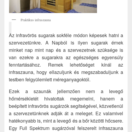
Praktikus infraszauna
Az infravörös sugarak sokféle módon képesek hatni a
szervezetünkre. A Napból is ilyen sugarak érnek
minket nap mint nap és a szervezetnek szüksége is
van ezekre a sugarakra az egészséges egyensúly
fenntartásához. Remek lehetőséget kínál az
infraszauna, hogy ellazuljunk és megszabaduljunk a
testben felgyülemlett méreganyagoktól.
Ezek a szaunák jellemzően nem a levegő
hőmérsékletét hivatottak megemelni, hanem a
beépített infravörös sugárzók segítségével, közvetlenül
a szervezetünknek adják át a meleget. Ez valamivel
hatékonyabb is, mint a levegő és a bőr közötti hőcsere.
Egy Full Spektrum sugárzóval felszerelt infraszauna