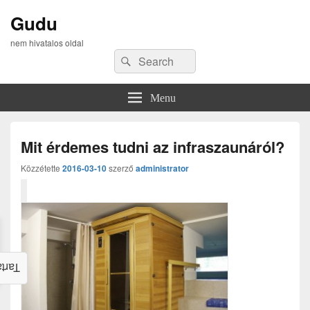
Gudu
nem hivatalos oldal
Search
Search
for:
Menu
Mit érdemes tudni az infraszaunáról?
Közzétette
2016-03-10
szerző
administrator
alom