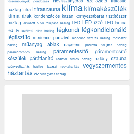
Hővisszanyerős szellőztető
illatosító
fűszernövények gondozása
klíma
klímakészülék
infraszauna
házilag
infra
klíma árak
kondenzációs kazán
környezetbarát tisztítószer
LED izzó
házilag
LED
LED lámpa
lakkozott bútor felújítása házilag
légkondicionáló
légkondi
led tv
levéltetű ellen házilag
légtisztító
medence porszívó
medence tisztítás házilag
mosószer
műanyag ablak
napelem
házilag
parketta felújítás házilag
páramentesítő
páramentesítő
páramentesítés házilag
készülék
párátlanító
szauna
redőny
radiátor festés házilag
vegyszermentes
szőnyegtisztítás házilag
tavaszi nagytakarítás
háztartás
víz
vízlágyítás házilag