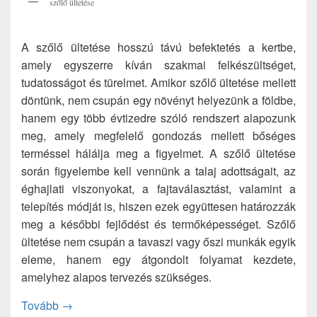
szőlő ültetése
A szőlő ültetése hosszú távú befektetés a kertbe,
amely egyszerre kíván szakmai felkészültséget,
tudatosságot és türelmet. Amikor szőlő ültetése mellett
döntünk, nem csupán egy növényt helyezünk a földbe,
hanem egy több évtizedre szóló rendszert alapozunk
meg, amely megfelelő gondozás mellett bőséges
terméssel hálálja meg a figyelmet. A szőlő ültetése
során figyelembe kell vennünk a talaj adottságait, az
éghajlati viszonyokat, a fajtaválasztást, valamint a
telepítés módját is, hiszen ezek együttesen határozzák
meg a későbbi fejlődést és termőképességet. Szőlő
ültetése nem csupán a tavaszi vagy őszi munkák egyik
eleme, hanem egy átgondolt folyamat kezdete,
amelyhez alapos tervezés szükséges.
Így lesz sikeres a szőlő ültetése
Tovább
→