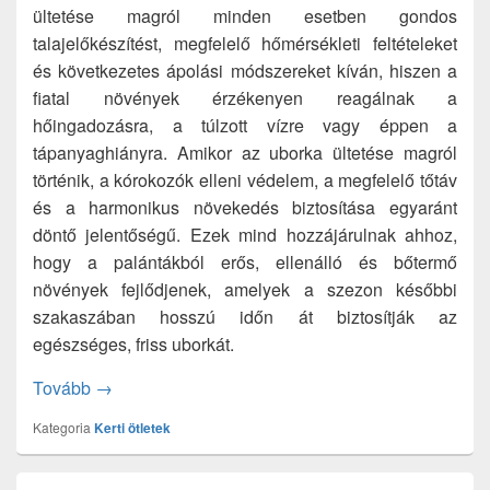
ültetése magról minden esetben gondos
talajelőkészítést, megfelelő hőmérsékleti feltételeket
és következetes ápolási módszereket kíván, hiszen a
fiatal növények érzékenyen reagálnak a
hőingadozásra, a túlzott vízre vagy éppen a
tápanyaghiányra. Amikor az uborka ültetése magról
történik, a kórokozók elleni védelem, a megfelelő tőtáv
és a harmonikus növekedés biztosítása egyaránt
döntő jelentőségű. Ezek mind hozzájárulnak ahhoz,
hogy a palántákból erős, ellenálló és bőtermő
növények fejlődjenek, amelyek a szezon későbbi
szakaszában hosszú időn át biztosítják az
egészséges, friss uborkát.
Uborka ültetése magról? Ezekre figyeljünk nagyon
Tovább
→
Kategoria
Kerti ötletek