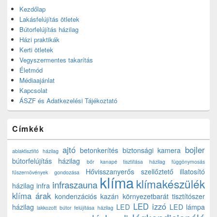
Kezdőlap
Lakásfelújítás ötletek
Bútorfelújítás házilag
Házi praktikák
Kerti ötletek
Vegyszermentes takarítás
Életmód
Médiaajánlat
Kapcsolat
ÁSZF és Adatkezelési Tájékoztató
Címkék
ajtó
bojler
betonkerítés
biztonsági kamera
ablaktisztító házilag
bútorfelújítás házilag
bőr kanapé tisztítása házilag
függönymosás
Hővisszanyerős szellőztető
illatosító
fűszernövények gondozása
klíma
klímakészülék
infraszauna
házilag
infra
klíma árak
kondenzációs kazán
környezetbarát tisztítószer
LED izzó
házilag
LED
LED lámpa
lakkozott bútor felújítása házilag