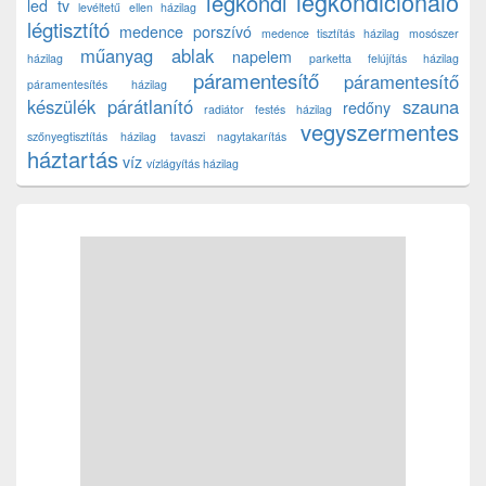
légkondicionáló
légkondi
led tv
levéltetű ellen házilag
légtisztító
medence porszívó
medence tisztítás házilag
mosószer
műanyag ablak
napelem
házilag
parketta felújítás házilag
páramentesítő
páramentesítő
páramentesítés házilag
készülék
párátlanító
szauna
redőny
radiátor festés házilag
vegyszermentes
szőnyegtisztítás házilag
tavaszi nagytakarítás
háztartás
víz
vízlágyítás házilag