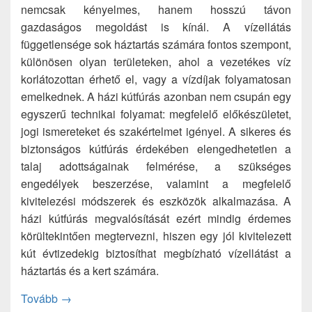
nemcsak kényelmes, hanem hosszú távon
gazdaságos megoldást is kínál. A vízellátás
függetlensége sok háztartás számára fontos szempont,
különösen olyan területeken, ahol a vezetékes víz
korlátozottan érhető el, vagy a vízdíjak folyamatosan
emelkednek. A házi kútfúrás azonban nem csupán egy
egyszerű technikai folyamat: megfelelő előkészületet,
jogi ismereteket és szakértelmet igényel. A sikeres és
biztonságos kútfúrás érdekében elengedhetetlen a
talaj adottságainak felmérése, a szükséges
engedélyek beszerzése, valamint a megfelelő
kivitelezési módszerek és eszközök alkalmazása. A
házi kútfúrás megvalósítását ezért mindig érdemes
körültekintően megtervezni, hiszen egy jól kivitelezett
kút évtizedekig biztosíthat megbízható vízellátást a
háztartás és a kert számára.
Házi kútfúrás – mire figyeljünk és hogy történik az
Tovább
→