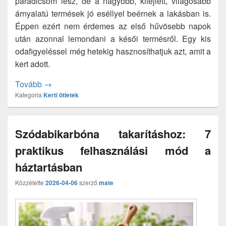
paradicsom lesz, de a nagyobb, kifejlett, világosabb
árnyalatú termések jó eséllyel beérnek a lakásban is.
Éppen ezért nem érdemes az első hűvösebb napok
után azonnal lemondani a késői termésről. Egy kis
odafigyeléssel még hetekig hasznosíthatjuk azt, amit a
kert adott.
Zöld paradicsom érlelése házilag: így menthetjük m
Tovább
→
Kategoria
Kerti ötletek
Szódabikarbóna takarításhoz: 7
praktikus felhasználási mód a
háztartásban
Közzétette
2026-04-06
szerző
mate