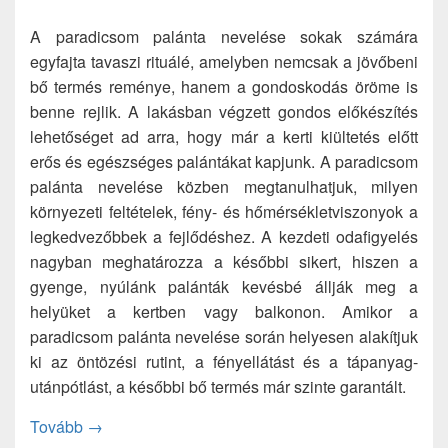
A paradicsom palánta nevelése sokak számára
egyfajta tavaszi rituálé, amelyben nemcsak a jövőbeni
bő termés reménye, hanem a gondoskodás öröme is
benne rejlik. A lakásban végzett gondos előkészítés
lehetőséget ad arra, hogy már a kerti kiültetés előtt
erős és egészséges palántákat kapjunk. A paradicsom
palánta nevelése közben megtanulhatjuk, milyen
környezeti feltételek, fény- és hőmérsékletviszonyok a
legkedvezőbbek a fejlődéshez. A kezdeti odafigyelés
nagyban meghatározza a későbbi sikert, hiszen a
gyenge, nyúlánk palánták kevésbé állják meg a
helyüket a kertben vagy balkonon. Amikor a
paradicsom palánta nevelése során helyesen alakítjuk
ki az öntözési rutint, a fényellátást és a tápanyag-
utánpótlást, a későbbi bő termés már szinte garantált.
Paradicsom palánta nevelése: így érhetünk el siker
Tovább
→