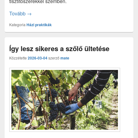
tisztítószerekkel szemben.
Szódabikarbóna takarításhoz: 7 praktikus felhaszn
Tovább
→
Kategoria
Házi praktikák
Így lesz sikeres a szőlő ültetése
Közzétette
2026-03-04
szerző
mate