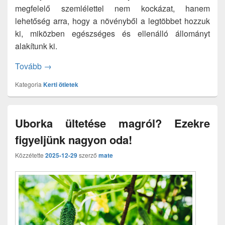
megfelelő szemlélettel nem kockázat, hanem
lehetőség arra, hogy a növényből a legtöbbet hozzuk
ki, miközben egészséges és ellenálló állományt
alakítunk ki.
Rózsa metszése: így végezve biztos a siker
Tovább
→
Kategoria
Kerti ötletek
Uborka ültetése magról? Ezekre
figyeljünk nagyon oda!
Közzétette
2025-12-29
szerző
mate