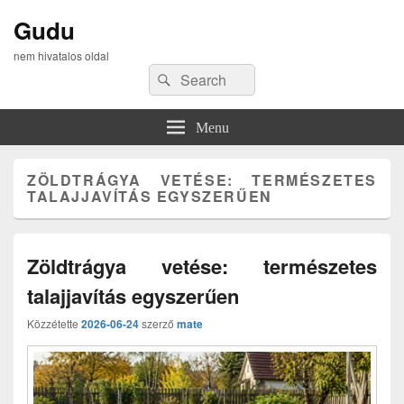
Gudu
nem hivatalos oldal
Search
Search
for:
Menu
ZÖLDTRÁGYA VETÉSE: TERMÉSZETES
TALAJJAVÍTÁS EGYSZERŰEN
Zöldtrágya vetése: természetes
talajjavítás egyszerűen
Közzétette
2026-06-24
szerző
mate