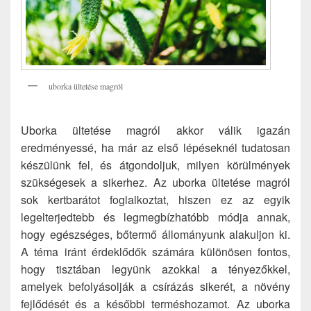
uborka ültetése magról
Uborka ültetése magról akkor válik igazán
eredményessé, ha már az első lépéseknél tudatosan
készülünk fel, és átgondoljuk, milyen körülmények
szükségesek a sikerhez. Az uborka ültetése magról
sok kertbarátot foglalkoztat, hiszen ez az egyik
legelterjedtebb és legmegbízhatóbb módja annak,
hogy egészséges, bőtermő állományunk alakuljon ki.
A téma iránt érdeklődők számára különösen fontos,
hogy tisztában legyünk azokkal a tényezőkkel,
amelyek befolyásolják a csírázás sikerét, a növény
fejlődését és a későbbi terméshozamot. Az uborka