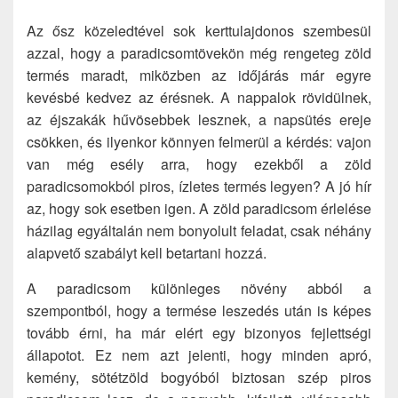
Az ősz közeledtével sok kerttulajdonos szembesül
azzal, hogy a paradicsomtövekön még rengeteg zöld
termés maradt, miközben az időjárás már egyre
kevésbé kedvez az érésnek. A nappalok rövidülnek,
az éjszakák hűvösebbek lesznek, a napsütés ereje
csökken, és ilyenkor könnyen felmerül a kérdés: vajon
van még esély arra, hogy ezekből a zöld
paradicsomokból piros, ízletes termés legyen? A jó hír
az, hogy sok esetben igen. A zöld paradicsom érlelése
házilag egyáltalán nem bonyolult feladat, csak néhány
alapvető szabályt kell betartani hozzá.
A paradicsom különleges növény abból a
szempontból, hogy a termése leszedés után is képes
tovább érni, ha már elért egy bizonyos fejlettségi
állapotot. Ez nem azt jelenti, hogy minden apró,
kemény, sötétzöld bogyóból biztosan szép piros