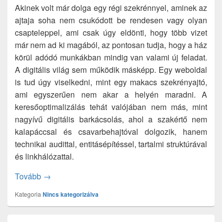
Akinek volt már dolga egy régi szekrénnyel, aminek az
ajtaja soha nem csukódott be rendesen vagy olyan
csapteleppel, ami csak úgy eldönti, hogy több vizet
már nem ad ki magából, az pontosan tudja, hogy a ház
körül adódó munkákban mindig van valami új feladat.
A digitális világ sem működik másképp. Egy weboldal
is tud úgy viselkedni, mint egy makacs szekrényajtó,
ami egyszerűen nem akar a helyén maradni. A
keresőoptimalizálás tehát valójában nem más, mint
nagyívű digitális barkácsolás, ahol a szakértő nem
kalapáccsal és csavarbehajtóval dolgozik, hanem
technikai audittal, entitásépítéssel, tartalmi struktúrával
és linkhálózattal.
10 SEO szakértő, akik 2025-ben megmutatják, hogyan
Tovább
→
Kategoria
Nincs kategorizálva