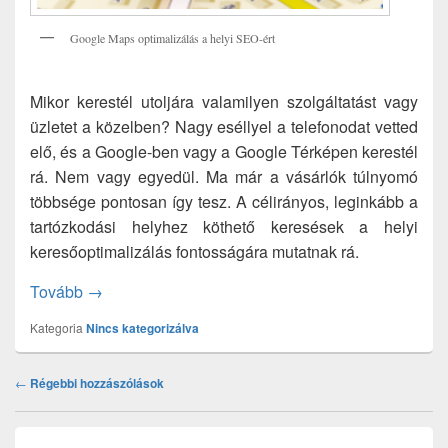
Google Maps optimalizálás a helyi SEO-ért
Mikor kerestél utoljára valamilyen szolgáltatást vagy
üzletet a közelben? Nagy eséllyel a telefonodat vetted
elő, és a Google-ben vagy a Google Térképen kerestél
rá. Nem vagy egyedül. Ma már a vásárlók túlnyomó
többsége pontosan így tesz. A célirányos, leginkább a
tartózkodási helyhez köthető keresések a helyi
keresőoptimalizálás fontosságára mutatnak rá.
Google Maps optimalizálás a helyi SEO-ért – Mutat
Tovább
→
Kategoria
Nincs kategorizálva
Hozzászólás
←
Régebbi hozzászólások
navigáció
Primary