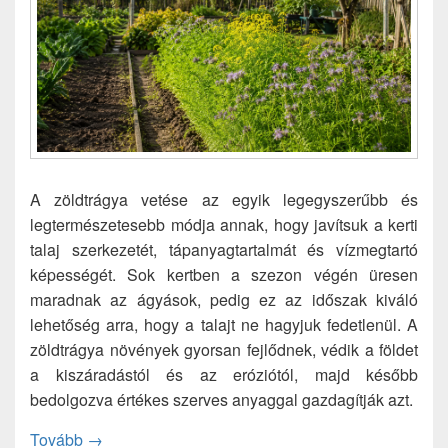
A zöldtrágya vetése az egyik legegyszerűbb és
legtermészetesebb módja annak, hogy javítsuk a kerti
talaj szerkezetét, tápanyagtartalmát és vízmegtartó
képességét. Sok kertben a szezon végén üresen
maradnak az ágyások, pedig ez az időszak kiváló
lehetőség arra, hogy a talajt ne hagyjuk fedetlenül. A
zöldtrágya növények gyorsan fejlődnek, védik a földet
a kiszáradástól és az eróziótól, majd később
bedolgozva értékes szerves anyaggal gazdagítják azt.
Zöldtrágya vetése: természetes talajjavítás egysze
Tovább
→