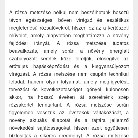
A rózsa metszése nélkül nem beszélhetünk hosszú
távon egészséges, bőven virágzó és esztétikus
megjelenésű rózsatövekről, hiszen ez az a kertészeti
művelet, amely alapvetően meghatározza a növény
fejlődési irányát. A rózsa metszése tudatos
beavatkozás, amely során a növény energiáit
szabályozott keretek közé tereljük, elősegítve az
erőteljes hajtásképződést és a kiegyensúlyozott
virágzást. A rózsa metszése nem csupán technikai
feladat, hanem olyan folyamat, amely megfigyelést,
tervezést és következetességet igényel, különösen
akkor, ha hosszú éveken át szeretnénk szép
rózsakertet fenntartani. A rózsa metszése során
figyelembe vesszük az évszakok váltakozását, a
növény aktuális állapotát és a fajtára jellemző
növekedési sajátosságokat, hiszen ezek együttesen
biztosítják a sikeres eredményt. A rózsa metszése