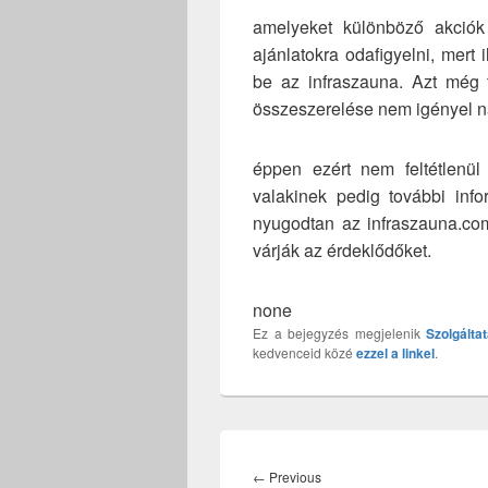
amelyeket különböző akciók
ajánlatokra odafigyelni, mert
be az infraszauna. Azt még
összeszerelése nem igényel n
éppen ezért nem feltétlenü
valakinek pedig további inf
nyugodtan az infraszauna.com 
várják az érdeklődőket.
none
Ez a bejegyzés megjelenik
Szolgálta
kedvenceid közé
ezzel a linkel
.
Bejegyzés
navigáció
Previous
←
Previous