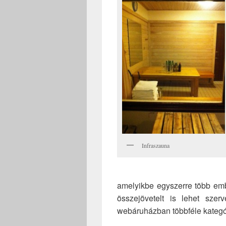
Infraszauna
amelyikbe egyszerre több embe
összejövetelt is lehet sze
webáruházban többféle kategór