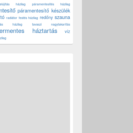
lújítás házilag
páramentesítés házilag
tesítő
páramentesítő készülék
ító
szauna
redőny
radiátor festés házilag
títás házilag
tavaszi nagytakarítás
zermentes háztartás
víz
zilag