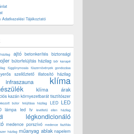
nlat
at
 Adatkezelési Tájékoztató
k
ajtó
betonkerítés
biztonsági
 házilag
ojler
bútorfelújítás házilag
bőr kanapé
ilag
függönymosás
fűszernövények gondozása
yerős szellőztető
illatosító házilag
klíma
infraszauna
készülék
klíma árak
ciós kazán
környezetbarát tisztítószer
LED
LED
akkozott bútor felújítása házilag
D lámpa
led tv
levéltetű ellen házilag
légkondicionáló
di
tó
medence porszívó
medence tisztítás
műanyag ablak
napelem
szer házilag