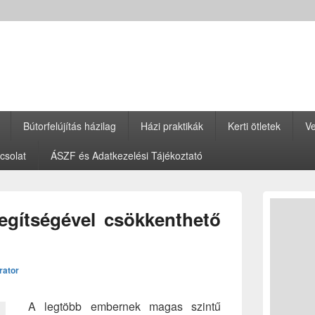
Bútorfelújítás házilag
Házi praktikák
Kerti ötletek
Ve
csolat
ÁSZF és Adatkezelési Tájékoztató
Primary
Sidebar
egítségével csökkenthető
Widget
Area
rator
A legtöbb embernek magas szintű