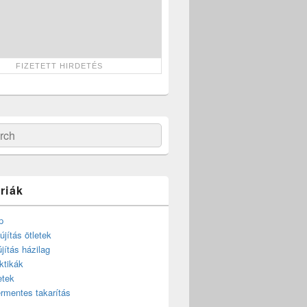
ch
riák
p
újítás ötletek
újítás házilag
ktikák
etek
rmentes takarítás