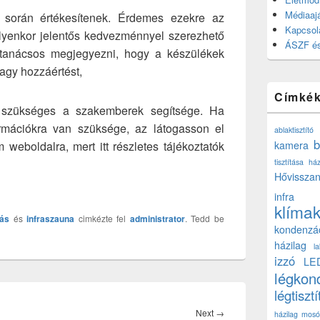
Médiaajá
 során értékesítenek. Érdemes ezekre az
Kapcsol
 ilyenkor jelentős kedvezménnyel szerezhető
ÁSZF és
 tanácsos megjegyezni, hogy a készülékek
agy hozzáértést,
Címké
l szükséges a szakemberek segítsége. Ha
ormációkra van szüksége, az látogasson el
ablaktisztító
b
weboldalra, mert itt részletes tájékoztatók
kamera
tisztítása ház
Hővisszan
infra
klíma
tás
és
infraszauna
cimkézte fel
administrator
. Tedd be
kondenzá
házilag
l
izzó
LE
légkon
légtisztí
Next
Next
→
házilag
mosó