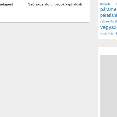
udapest
Szórakoztató ujjbábok kaphatóak
post:
parketta fe
páramen
párátlan
szőnyegtisz
vegys
vízlágyítás há