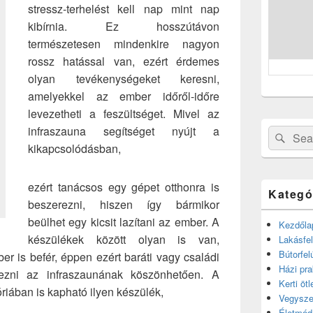
stressz-terhelést kell nap mint nap
kibírnia. Ez hosszútávon
természetesen mindenkire nagyon
rossz hatással van, ezért érdemes
olyan tevékenységeket keresni,
amelyekkel az ember időről-időre
levezetheti a feszültséget. Mivel az
infraszauna segítséget nyújt a
Search
Sear
kikapcsolódásban,
for:
ezért tanácsos egy gépet otthonra is
Kategó
beszerezni, hiszen így bármikor
beülhet egy kicsit lazítani az ember. A
Kezdőla
készülékek között olyan is van,
Lakásfel
Bútorfel
r is befér, éppen ezért baráti vagy családi
Házi pra
rvezni az infraszaunának köszönhetően. A
Kerti ötl
iában is kapható ilyen készülék,
Vegysze
Életmód