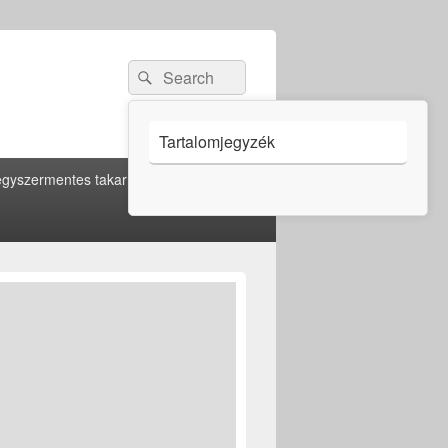
Search
Search
for:
Tartalomjegyzék
gyszermentes takarítás