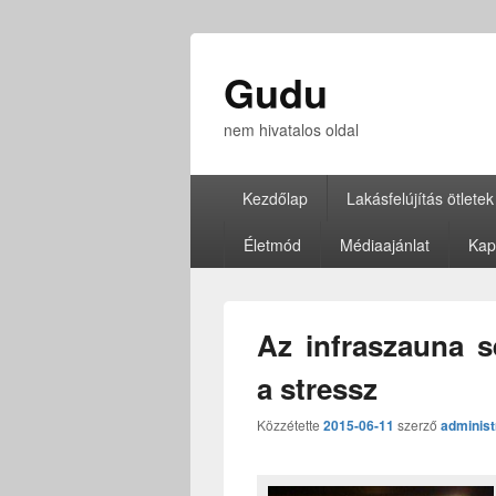
Gudu
nem hivatalos oldal
Elsődleges
Kezdőlap
Lakásfelújítás ötletek
menü
Életmód
Médiaajánlat
Kap
Az infraszauna s
a stressz
Közzétette
2015-06-11
szerző
administ