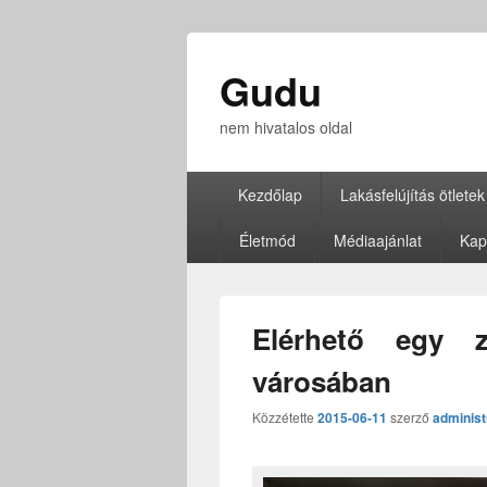
Gudu
nem hivatalos oldal
Elsődleges
Kezdőlap
Lakásfelújítás ötletek
menü
Életmód
Médiaajánlat
Kap
Elérhető egy 
városában
Közzétette
2015-06-11
szerző
administ