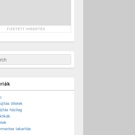
ch
riák
p
újítás ötletek
újítás házilag
ktikák
etek
rmentes takarítás