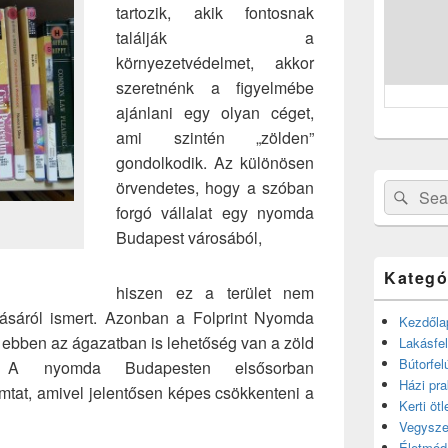
tartozik, akik fontosnak
találják a
környezetvédelmet, akkor
szeretnénk a figyelmébe
ajánlani egy olyan céget,
ami szintén „zölden”
gondolkodik. Az különösen
örvendetes, hogy a szóban
Search
Sear
forgó vállalat egy nyomda
for:
Budapest városából,
Kategó
hiszen ez a terület nem
ásáról ismert. Azonban a Folprint Nyomda
Kezdőla
y ebben az ágazatban is lehetőség van a zöld
Lakásfel
Bútorfel
i. A nyomda Budapesten elsősorban
Házi pra
omtat, amivel jelentősen képes csökkenteni a
Kerti ötl
Vegysze
Életmód