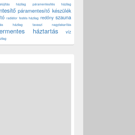
lújítás házilag
páramentesítés házilag
tesítő
páramentesítő készülék
ító
szauna
redőny
radiátor festés házilag
títás házilag
tavaszi nagytakarítás
zermentes háztartás
víz
zilag