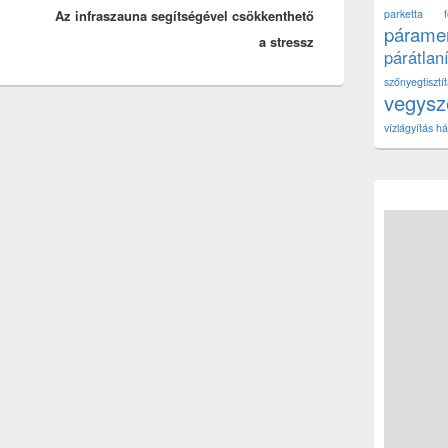
Az infraszauna segítségével csökkenthető
post:
parketta fe
páramen
a stressz
párátlan
szőnyegtisz
vegys
vízlágyítás há