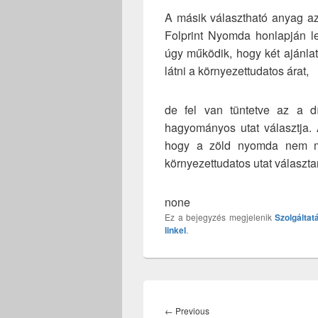
A másik választható anyag az
Folprint Nyomda honlapján l
úgy működik, hogy két ajánlat
látni a környezettudatos árat,
de fel van tüntetve az a díj
hagyományos utat választja.
hogy a zöld nyomda nem meg
környezettudatos utat választa
none
Ez a bejegyzés megjelenik
Szolgáltat
linkel
.
Bejegyzés
navigáció
Previous
←
Previous