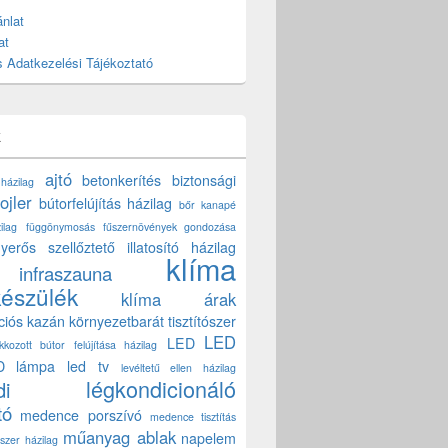
nlat
at
 Adatkezelési Tájékoztató
k
ajtó
betonkerítés
biztonsági
 házilag
ojler
bútorfelújítás házilag
bőr kanapé
ilag
függönymosás
fűszernövények gondozása
yerős szellőztető
illatosító házilag
klíma
infraszauna
készülék
klíma árak
ciós kazán
környezetbarát tisztítószer
LED
LED
akkozott bútor felújítása házilag
D lámpa
led tv
levéltetű ellen házilag
légkondicionáló
di
tó
medence porszívó
medence tisztítás
műanyag ablak
napelem
szer házilag