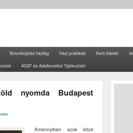
Bútorfelújítás házilag
Házi praktikák
Kerti ötletek
Ve
csolat
ÁSZF és Adatkezelési Tájékoztató
Primary
Sidebar
zöld nyomda Budapest
Widget
Area
rator
Amennyiben azok közé