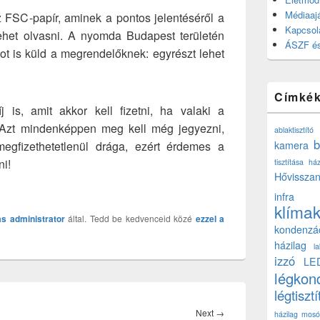
Médiaajá
 FSC-papír, aminek a pontos jelentéséről a
Kapcsol
ehet olvasni. A nyomda Budapest területén
ÁSZF és
ot is küld a megrendelőknek: egyrészt lehet
Címké
 is, amit akkor kell fizetni, ha valaki a
 Azt mindenképpen meg kell még jegyezni,
ablaktisztító
b
fizethetetlenül drága, ezért érdemes a
kamera
ni!
tisztítása ház
Hővisszan
infra
klíma
ás
administrator
által. Tedd be kedvenceid közé
ezzel a
kondenzá
házilag
l
izzó
LE
légkon
légtisztí
Next
Next
→
házilag
mosó