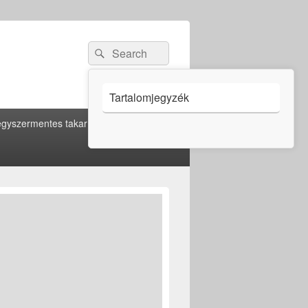
Search
Search
for:
Tartalomjegyzék
gyszermentes takarítás