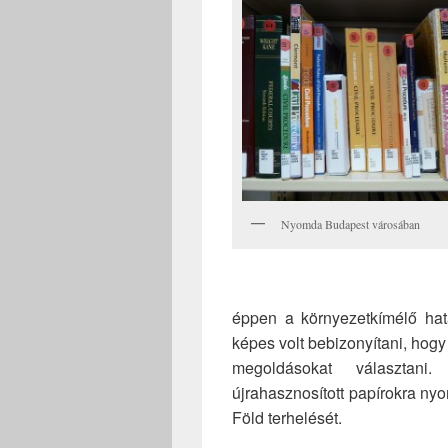
Nyomda Budapest városában
éppen a környezetkímélő hat
képes volt bebizonyítani, hog
megoldásokat választan
újrahasznosított papírokra ny
Föld terhelését.