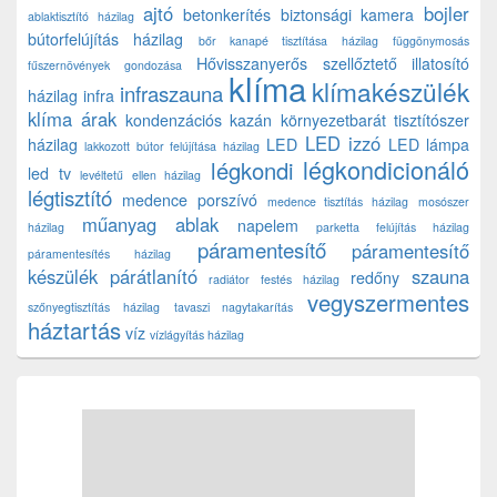
ajtó
bojler
betonkerítés
biztonsági kamera
ablaktisztító házilag
bútorfelújítás házilag
bőr kanapé tisztítása házilag
függönymosás
Hővisszanyerős szellőztető
illatosító
fűszernövények gondozása
klíma
klímakészülék
infraszauna
házilag
infra
klíma árak
kondenzációs kazán
környezetbarát tisztítószer
LED izzó
házilag
LED
LED lámpa
lakkozott bútor felújítása házilag
légkondicionáló
légkondi
led tv
levéltetű ellen házilag
légtisztító
medence porszívó
medence tisztítás házilag
mosószer
műanyag ablak
napelem
házilag
parketta felújítás házilag
páramentesítő
páramentesítő
páramentesítés házilag
készülék
párátlanító
szauna
redőny
radiátor festés házilag
vegyszermentes
szőnyegtisztítás házilag
tavaszi nagytakarítás
háztartás
víz
vízlágyítás házilag