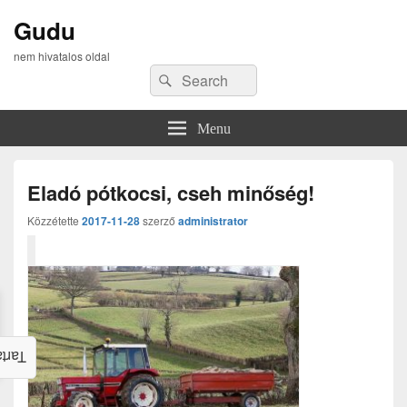
Gudu
nem hivatalos oldal
Search
Search
for:
Menu
Eladó pótkocsi, cseh minőség!
Közzétette
2017-11-28
szerző
administrator
alom