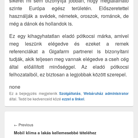
sikerét mi sem bizonyítja jobban, hogy megtalálható
szinte Európa egész területén. Előszeretettel
használják a svédek, németek, oroszok, románok, de
még a dánok és hollandok is.
Ez egy kihagyhatatlan eladó pótkocsi márka, amivel
meg leszünk elégedve és ezeket a remek
referenciákat a Gigafarm partnerei is bizonyítani
tudják, akik teljesen meg vannak elégedve a cseh cég
által előállított minőséggel. Az eladó pótkocsi
felhozatalból, ez biztosan a legjobbak között szerepel.
none
Ez a bejegyzés megjelenik
Szolgáltatás
,
Webáruház
administrator
által. Tedd be kedvenceid közé
ezzel a linkel
.
Bejegyzés
navigáció
Previous
←
Previous
Mobil klíma a lakás kellemesebbé tételéhez
post: