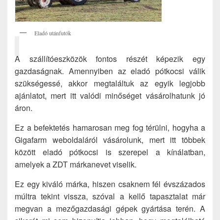
Eladó utánfutók
A szállítóeszközök fontos részét képezik egy
gazdaságnak. Amennyiben az eladó pótkocsi válik
szükségessé, akkor megtaláltuk az egyik legjobb
ajánlatot, mert itt valódi minőséget vásárolhatunk jó
áron.
Ez a befektetés hamarosan meg fog térülni, hogyha a
Gigafarm weboldaláról vásárolunk, mert itt többek
között eladó pótkocsi is szerepel a kínálatban,
amelyek a ZDT márkanevet viselik.
Ez egy kiváló márka, hiszen csaknem fél évszázados
múltra tekint vissza, szóval a kellő tapasztalat már
megvan a mezőgazdasági gépek gyártása terén. A