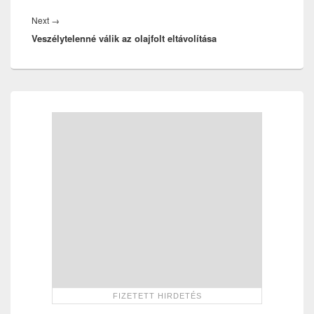
Next
Next
→
Veszélytelenné válik az olajfolt eltávolítása
post:
Primary
Sidebar
Widget
Area