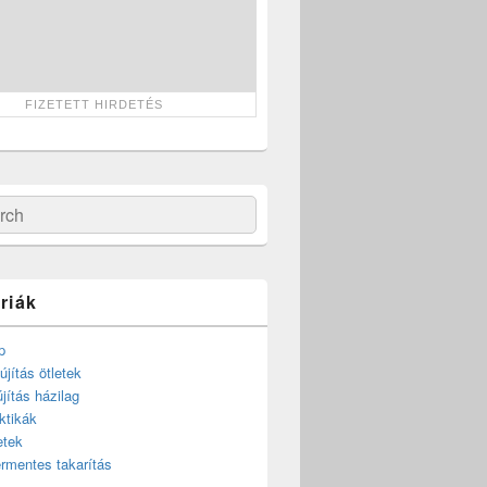
ch
riák
p
újítás ötletek
újítás házilag
ktikák
etek
rmentes takarítás