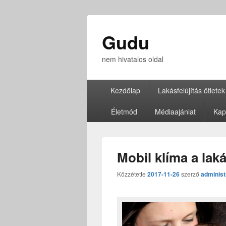
Gudu
nem hivatalos oldal
Elsődleges
Kezdőlap
Lakásfelújítás ötletek
menü
Életmód
Médiaajánlat
Kap
Mobil klíma a lak
Közzétette
2017-11-26
szerző
administ