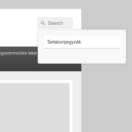
Search
Search
for:
Tartalomjegyzék
gyszermentes takarítás