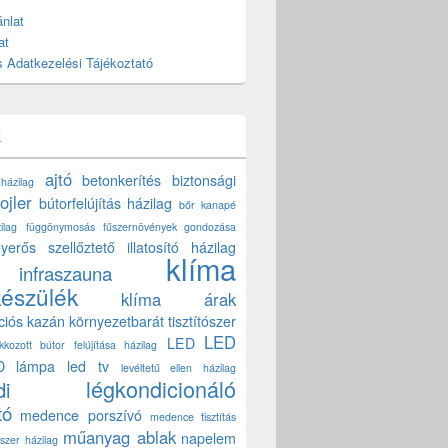
nlat
at
 Adatkezelési Tájékoztató
k
ajtó
betonkerítés
biztonsági
 házilag
ojler
bútorfelújítás házilag
bőr kanapé
ilag
függönymosás
fűszernövények gondozása
yerős szellőztető
illatosító házilag
klíma
infraszauna
készülék
klíma árak
ciós kazán
környezetbarát tisztítószer
LED
LED
akkozott bútor felújítása házilag
D lámpa
led tv
levéltetű ellen házilag
légkondicionáló
di
tó
medence porszívó
medence tisztítás
műanyag ablak
napelem
szer házilag