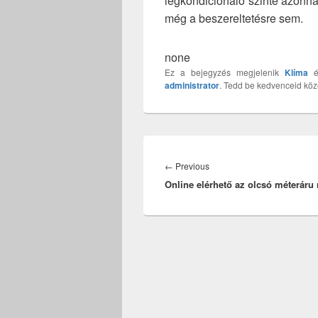
légkondicionáló szinte azonna
még a beszereltetésre sem.
none
Ez a bejegyzés megjelenik
Klíma
administrator
. Tedd be kedvenceid kö
Bejegyzés
navigáció
Previous
←
Previous
Online elérhető az olcsó méteráru
post: