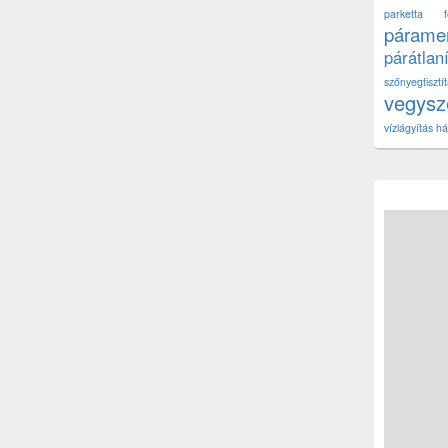
parketta fe
páramen
párátlan
szőnyegtisz
vegys
vízlágyítás há