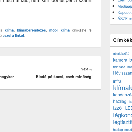
l használható, nem kell időt és pénzt szánni
Médiaajá
Kapcsol
ÁSZF és
és
klíma
,
klímaberendezés
,
mobil klíma
cimkézte fel
zé
ezzel a linkel
.
Címké
ablaktisztító
b
kamera
tisztítása ház
Next
Next
→
Hővisszan
 nagyker
Eladó pótkocsi, cseh minőség!
post:
infra
klíma
kondenzá
házilag
l
izzó
LE
légkon
légtisztí
házilag
mosó