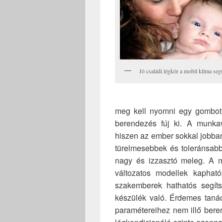
Jó családi légkör a mobil klíma seg
meg kell nyomni egy gombot 
berendezés fúj ki. A munka
hiszen az ember sokkal jobban
türelmesebbek és toleránsabb
nagy és izzasztó meleg. A m
változatos modellek kaphat
szakemberek hathatós segít
készülék való. Érdemes tanác
paramétereihez nem illő beren