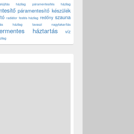
lújítás házilag
páramentesítés házilag
tesítő
páramentesítő készülék
ító
szauna
redőny
radiátor festés házilag
títás házilag
tavaszi nagytakarítás
zermentes háztartás
víz
zilag