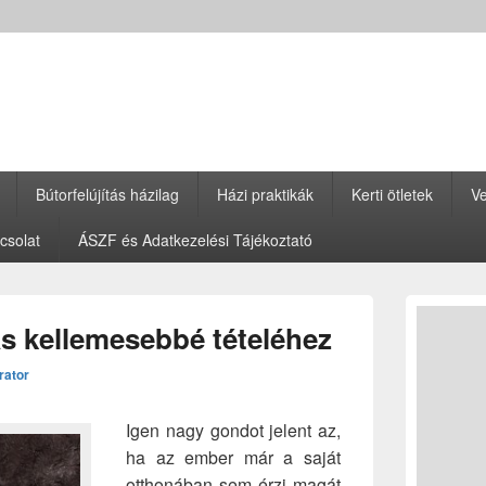
Bútorfelújítás házilag
Házi praktikák
Kerti ötletek
Ve
csolat
ÁSZF és Adatkezelési Tájékoztató
Primary
Sidebar
ás kellemesebbé tételéhez
Widget
Area
rator
Igen nagy gondot jelent az,
ha az ember már a saját
otthonában sem érzi magát