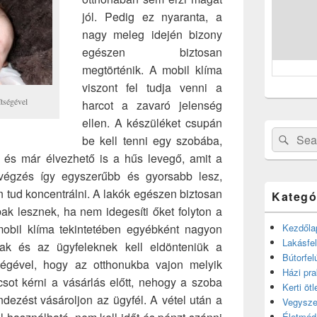
jól. Pedig ez nyaranta, a
nagy meleg idején bizony
egészen biztosan
megtörténik. A mobil klíma
viszont fel tudja venni a
ítségével
harcot a zavaró jelenség
ellen. A készüléket csupán
Search
Sear
be kell tenni egy szobába,
for:
és már élvezhető is a hűs levegő, amit a
végzés így egyszerűbb és gyorsabb lesz,
 tud koncentrálni. A lakók egészen biztosan
Kategó
ak lesznek, ha nem idegesíti őket folyton a
obil klíma tekintetében egyébként nagyon
Kezdőla
Lakásfel
óak és az ügyfeleknek kell eldönteniük a
Bútorfel
ségével, hogy az otthonukba vajon melyik
Házi pra
sot kérni a vásárlás előtt, nehogy a szoba
Kerti ötl
dezést vásároljon az ügyfél. A vétel után a
Vegysze
Életmód