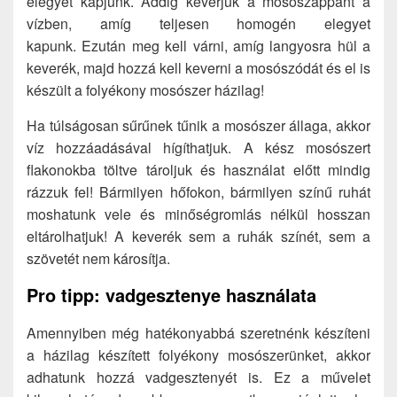
elegyet kapjunk. Addig keverjük a mosószappant a
vízben, amíg teljesen homogén elegyet
kapunk. Ezután meg kell várni, amíg langyosra hül a
keverék, majd hozzá kell keverni a mosószódát és el is
készült a folyékony mosószer házilag!
Ha túlságosan sűrűnek tűnik a mosószer állaga, akkor
víz hozzáadásával hígíthatjuk. A kész mosószert
flakonokba töltve tároljuk és használat előtt mindig
rázzuk fel! Bármilyen hőfokon, bármilyen színű ruhát
moshatunk vele és minőségromlás nélkül hosszan
eltárolhatjuk! A keverék sem a ruhák színét, sem a
szövetét nem károsítja.
Pro tipp: vadgesztenye használata
Amennyiben még hatékonyabbá szeretnénk készíteni
a házilag készített folyékony mosószerünket, akkor
adhatunk hozzá vadgesztenyét is. Ez a művelet