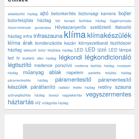
ajtó
bojler
betonkerítés
biztonsági kamera
ablaktisztító házilag
bútorfelújítás házilag
bőr kanapé tisztítása házilag
függönymosás
Hővisszanyerős szellőztető
illatosító
fűszernövények gondozása
klíma
klímakészülék
infraszauna
házilag
infra
klíma árak
kondenzációs kazán
környezetbarát tisztítószer
LED izzó
házilag
LED
LED lámpa
lakkozott bútor felújítása házilag
légkondicionáló
légkondi
led tv
levéltetű ellen házilag
légtisztító
medence porszívó
medence tisztítás házilag
mosószer
műanyag ablak
napelem
házilag
parketta felújítás házilag
páramentesítő
páramentesítő
páramentesítés házilag
készülék
párátlanító
szauna
redőny
radiátor festés házilag
vegyszermentes
szőnyegtisztítás házilag
tavaszi nagytakarítás
háztartás
víz
vízlágyítás házilag