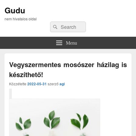
Gudu
nem hivatalos oldal
Search
Search
for:
Menu
Vegyszermentes mosószer házilag is
készíthető!
Közzétette
2022-05-31
szerző
agi