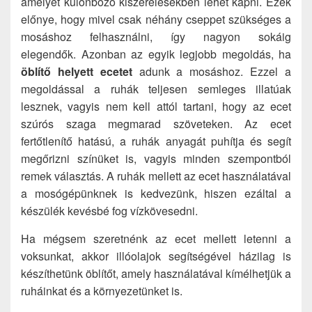
amelyet különböző kiszerelésekben lehet kapni. Ezek
előnye, hogy mivel csak néhány cseppet szükséges a
mosáshoz felhasználni, így nagyon sokáig
elegendők. Azonban az egyik legjobb megoldás, ha
öblítő helyett ecetet
adunk a mosáshoz. Ezzel a
megoldással a ruhák teljesen semleges illatúak
lesznek, vagyis nem kell attól tartani, hogy az ecet
szúrós szaga megmarad szöveteken. Az ecet
fertőtlenítő hatású, a ruhák anyagát puhítja és segít
megőrizni színüket is, vagyis minden szempontból
remek választás. A ruhák mellett az ecet használatával
a mosógépünknek is kedvezünk, hiszen ezáltal a
készülék kevésbé fog vízkövesedni.
Ha mégsem szeretnénk az ecet mellett letenni a
voksunkat, akkor illóolajok segítségével házilag is
készíthetünk öblítőt, amely használatával kímélhetjük a
ruháinkat és a környezetünket is.