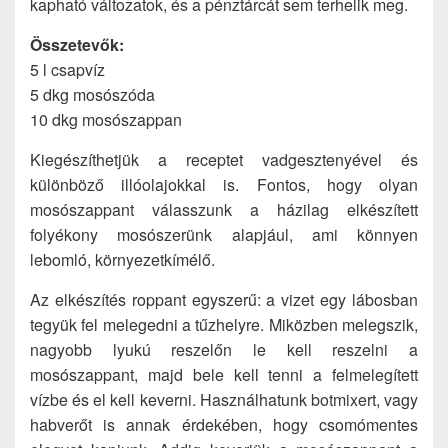
kapható változatok, és a pénztárcát sem terhelik meg.
Összetevők:
5 l csapvíz
5 dkg mosószóda
10 dkg mosószappan
Kiegészíthetjük a receptet vadgesztenyével és
különböző illóolajokkal is. Fontos, hogy olyan
mosószappant válasszunk a házilag elkészített
folyékony mosószerünk alapjául, ami könnyen
lebomló, környezetkímélő.
Az elkészítés roppant egyszerű: a vizet egy lábosban
tegyük fel melegedni a tűzhelyre. Miközben melegszik,
nagyobb lyukú reszelőn le kell reszelni a
mosószappant, majd bele kell tenni a felmelegített
vízbe és el kell keverni. Használhatunk botmixert, vagy
habverőt is annak érdekében, hogy csomómentes