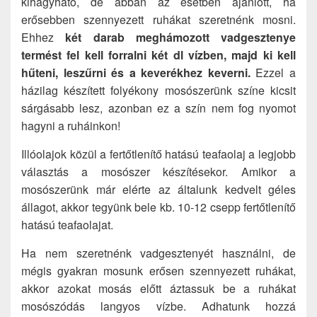
kihagyható, de abban az esetben ajánlott, ha
erősebben szennyezett ruhákat szeretnénk mosni.
Ehhez
két darab meghámozott vadgesztenye
termést fel kell forralni két dl vízben, majd ki kell
hűteni, leszűrni és a keverékhez keverni.
Ezzel a
házilag készített folyékony mosószerünk színe kicsit
sárgásabb lesz, azonban ez a szín nem fog nyomot
hagyni a ruháinkon!
Illóolajok közül a fertőtlenítő hatású teafaolaj a legjobb
választás a mosószer készítésekor. Amikor a
mosószerünk már elérte az általunk kedvelt géles
állagot, akkor tegyünk bele kb. 10-12 csepp fertőtlenítő
hatású teafaolajat.
Ha nem szeretnénk vadgesztenyét használni, de
mégis gyakran mosunk erősen szennyezett ruhákat,
akkor azokat mosás előtt áztassuk be a ruhákat
mosószódás langyos vízbe. Adhatunk hozzá