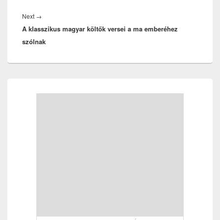
Next
Next
→
A klasszikus magyar költők versei a ma emberéhez
post:
szólnak
Primary
Sidebar
Widget
Area