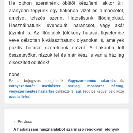
Ha otthon szeretnénk öblítőt készíteni, akkor 9:1
arányban tegyünk egy flakonba vizet és almaecetet,
amelyet tetszés szerint illatosítsunk illóolajokkal.
Használhatunk levendulát, narancsot, vagy akár
jázmint is. Az illóolajok jótékony hatását figyelembe
véve célzottan kiválaszthatunk olyanokat is, amelyek
pozitív hatását szeretnénk érezni. A flakonba tett
összetevőket rázzuk fel és már kész is van a házilag
elkészített öblítőnk!
none
Ez a bejegyzés megjelenik
Vegyszermentes takarítás
és
környezetbarát tisztítószer házilag
,
mosószer házilag
,
vegyszermentes háztartás
cimkézte fel
agi
. Tedd be kedvenceid közé
ezzel a linkel
.
Bejegyzés
navigáció
Previous
←
Previous
A hajbalzsam használatából származó rendkívüli előnyök
post: