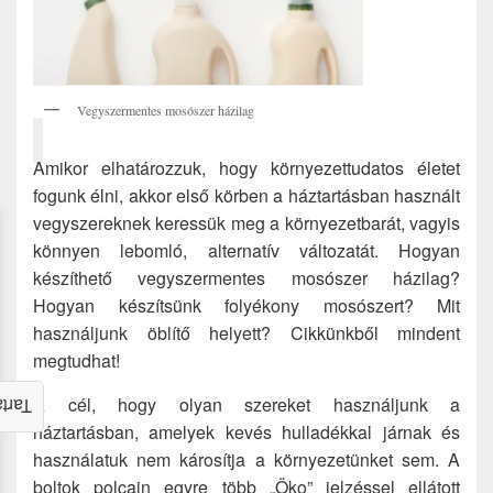
Vegyszermentes mosószer házilag
Amikor elhatározzuk, hogy környezettudatos életet
fogunk élni, akkor első körben a háztartásban használt
vegyszereknek keressük meg a környezetbarát, vagyis
könnyen lebomló, alternatív változatát. Hogyan
készíthető vegyszermentes mosószer házilag?
Hogyan készítsünk folyékony mosószert? Mit
használjunk öblítő helyett? Cikkünkből mindent
megtudhat!
A cél, hogy olyan szereket használjunk a
alom
háztartásban, amelyek kevés hulladékkal járnak és
használatuk nem károsítja a környezetünket sem. A
boltok polcain egyre több „Öko” jelzéssel ellátott