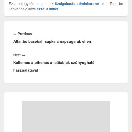
Ez a bejegyzés megjelenik
Szolgáltatás
administrator
által. Tedd be
kedvenceid közé
ezzel a linkel
.
Bejegyzés
navigáció
Previous
←
Previous
Atlantis baseball sapka a napsugarak ellen
post:
Next
Next
→
Kellemes a pihenés a tetőablak szúnyogháló
post:
használatával
Primary
Sidebar
Widget
Area