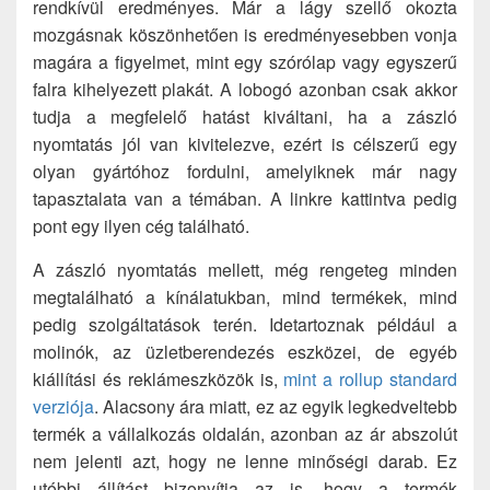
rendkívül eredményes. Már a lágy szellő okozta
mozgásnak köszönhetően is eredményesebben vonja
magára a figyelmet, mint egy szórólap vagy egyszerű
falra kihelyezett plakát. A lobogó azonban csak akkor
tudja a megfelelő hatást kiváltani, ha a zászló
nyomtatás jól van kivitelezve, ezért is célszerű egy
olyan gyártóhoz fordulni, amelyiknek már nagy
tapasztalata van a témában. A linkre kattintva pedig
pont egy ilyen cég található.
A zászló nyomtatás mellett, még rengeteg minden
megtalálható a kínálatukban, mind termékek, mind
pedig szolgáltatások terén. Idetartoznak például a
molinók, az üzletberendezés eszközei, de egyéb
kiállítási és reklámeszközök is,
mint a rollup standard
verziója
. Alacsony ára miatt, ez az egyik legkedveltebb
termék a vállalkozás oldalán, azonban az ár abszolút
nem jelenti azt, hogy ne lenne minőségi darab. Ez
utóbbi állítást bizonyítja az is, hogy a termék