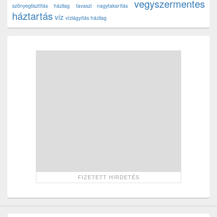
vegyszermentes
szőnyegtisztítás házilag
tavaszi nagytakarítás
háztartás
víz
vízlágyítás házilag