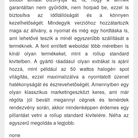
garantáltan nem gyűrődik, nem horpad be, ezzel is
biztosítva az időtállóságát és a könnyen
kezelhetőségét. Mindegyik verzióhoz hozzátartozik
maga az állvány, a nyomat és még egy hordtáska is,
ami lehetővé teszik a minél egyszerűbb szállítását a
terméknek. A fent említett weboldal több méretben is
kínál olyan termékeket, mint a rollup standard
kivitelben. A gyártó ráadásul olyan extrákat is ajánl
hozzá, mint például az 50 wattos halogén spot
világítás, ezzel maximalizálva a nyomtatott üzenet
hatékonyságát és észrevehetőségét. Amennyiben egy
olyan klasszikus marketingeszközt keres, ami már
régóta jól bevált megannyi cégnek és temérdek
rendezvény során, akkor mindenképpen érdemes egy
pillantást vetni a rollup standard kivitelére. Néha az
egyszerű megoldás a legjobb.
none