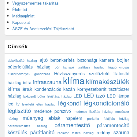
Vegyszermentes takarítás
Életmód
Médiaajánlat
Kapcsolat
ÁSZF és Adatkezelési Tájékoztató
Címkék
ajtó
bojler
betonkerítés
biztonsági kamera
ablaktisztító házilag
bútorfelújítás házilag
bőr kanapé tisztítása házilag
függönymosás
Hővisszanyerős szellőztető
illatosító
fűszernövények gondozása
klíma
klímakészülék
infraszauna
házilag
infra
klíma árak
kondenzációs kazán
környezetbarát tisztítószer
LED izzó
házilag
LED
LED lámpa
lakkozott bútor felújítása házilag
légkondicionáló
légkondi
led tv
levéltetű ellen házilag
légtisztító
medence porszívó
medence tisztítás házilag
mosószer
műanyag ablak
napelem
házilag
parketta felújítás házilag
páramentesítő
páramentesítő
páramentesítés házilag
készülék
párátlanító
szauna
redőny
radiátor festés házilag