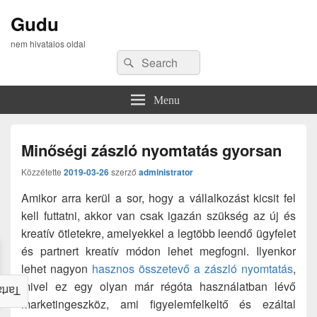
Gudu
nem hivatalos oldal
Search
Search
for:
Menu
Minőségi zászló nyomtatás gyorsan
Közzétette
2019-03-26
szerző
administrator
Amikor arra kerül a sor, hogy a vállalkozást kicsit fel
kell futtatni, akkor van csak igazán szükség az új és
kreatív ötletekre, amelyekkel a legtöbb leendő ügyfelet
és partnert kreatív módon lehet megfogni. Ilyenkor
lehet nagyon
hasznos összetevő a zászló nyomtatás
,
mivel ez egy olyan már régóta használatban lévő
alom
marketingeszköz, ami figyelemfelkeltő és ezáltal