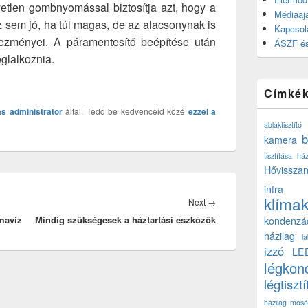
tlen gombnyomással biztosítja azt, hogy a
Médiaajá
z sem jó, ha túl magas, de az alacsonynak is
Kapcsol
ezményei. A páramentesítő beépítése után
ÁSZF és
glalkoznia.
Címké
ás
administrator
által. Tedd be kedvenceid közé
ezzel a
ablaktisztító
b
kamera
tisztítása ház
Hővisszan
infra
klíma
Next
Next
→
mavíz
Mindig szükségesek a háztartási eszközök
post:
kondenzá
házilag
l
izzó
LE
légkon
légtisztí
házilag
mosó