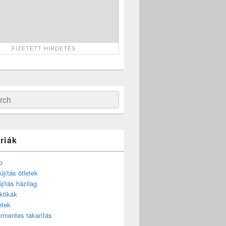
ch
riák
p
újítás ötletek
újítás házilag
ktikák
etek
rmentes takarítás