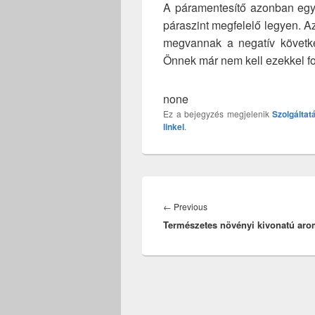
A páramentesítő azonban egye
páraszint megfelelő legyen. A
megvannak a negatív követk
Önnek már nem kell ezekkel fo
none
Ez a bejegyzés megjelenik
Szolgáltat
linkel
.
Bejegyzés
navigáció
Previous
←
Previous
Természetes növényi kivonatú aro
post: