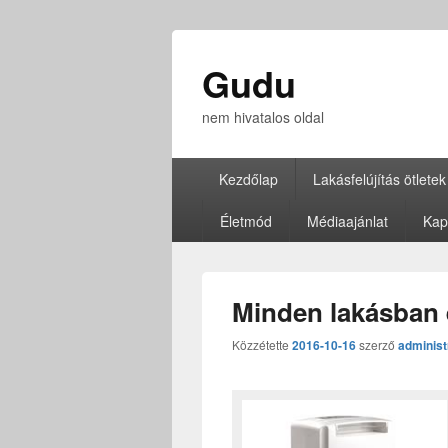
Gudu
nem hivatalos oldal
Elsődleges
Kezdőlap
Lakásfelújítás ötletek
menü
Életmód
Médiaajánlat
Kap
Minden lakásban 
Közzétette
2016-10-16
szerző
administ