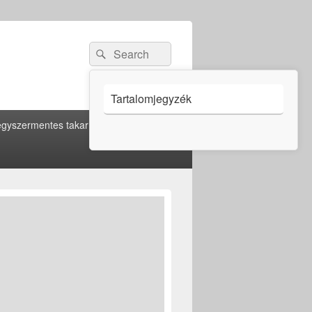
Search
Search
for:
Tartalomjegyzék
gyszermentes takarítás