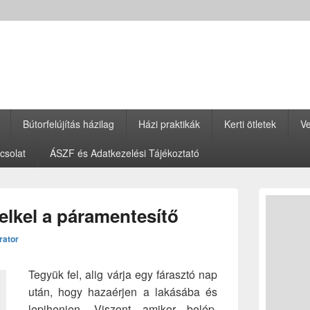
Bútorfelújítás házilag
Házi praktikák
Kerti ötletek
Ve
csolat
ÁSZF és Adatkezelési Tájékoztató
Primary
Sidebar
elkel a páramentesítő
Widget
Area
rator
Tegyük fel, alig várja egy fárasztó nap
után, hogy hazaérjen a lakásába és
lepihenjen. Viszont amikor belép,