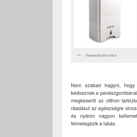
Páramentesítő eszköz
Nem szabad hagyni, hogy ol
kedveznek a penészgombának.
megkeseríti az otthon tartóz
ráadásul az egészségre sincs 
és nyáron nagyon kellemet
felmelegszik a lakás.