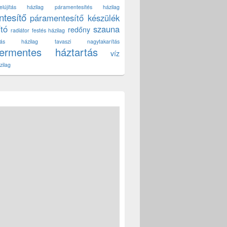
lújítás házilag
páramentesítés házilag
tesítő
páramentesítő készülék
ító
szauna
redőny
radiátor festés házilag
títás házilag
tavaszi nagytakarítás
zermentes háztartás
víz
zilag