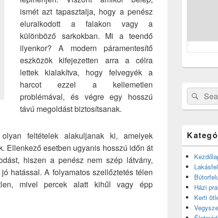
ismét azt tapasztalja, hogy a penész
eluralkodott a falakon vagy a
különböző sarkokban. Mi a teendő
ilyenkor? A modern páramentesítő
eszközök kifejezetten arra a célra
lettek kialakítva, hogy felvegyék a
harcot ezzel a kellemetlen
Search
Sear
problémával, és végre egy hosszú
for:
távú megoldást biztosítsanak.
Kategó
yan feltételek alakuljanak ki, amelyek
 Ellenkező esetben ugyanis hosszú időn át
Kezdőla
kodást, hiszen a penész nem szép látvány,
Lakásfel
jó hatással. A folyamatos szellőztetés télen
Bútorfel
len, mivel percek alatt kihűl vagy épp
Házi pra
Kerti ötl
Vegysze
Életmód