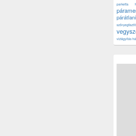
parketta fe
páramen
párátlan
szőnyegtisz
vegys
vízlágyítás há