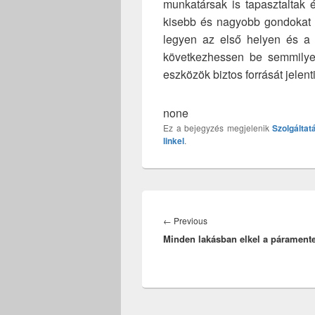
munkatársak is tapasztaltak 
kisebb és nagyobb gondokat 
legyen az első helyen és a h
következhessen be semmilye
eszközök biztos forrását jelen
none
Ez a bejegyzés megjelenik
Szolgáltat
linkel
.
Bejegyzés
navigáció
Previous
←
Previous
Minden lakásban elkel a páramente
post: