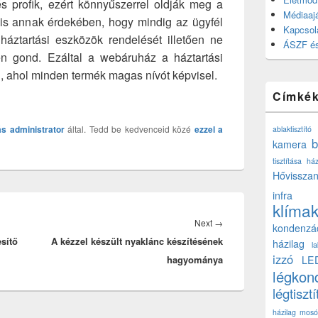
és profik, ezért könnyűszerrel oldják meg a
Médiaajá
is annak érdekében, hogy mindig az ügyfél
Kapcsol
áztartási eszközök rendelését illetően ne
ÁSZF és
n gond. Ezáltal a webáruház a háztartási
ti, ahol minden termék magas nívót képvisel.
Címké
ás
administrator
által. Tedd be kedvenceid közé
ezzel a
ablaktisztító
b
kamera
tisztítása ház
Hővisszan
infra
klíma
Next
Next
→
kondenzá
sítő
A kézzel készült nyaklánc készítésének
post:
házilag
l
izzó
hagyománya
LE
légkon
légtisztí
házilag
mosó