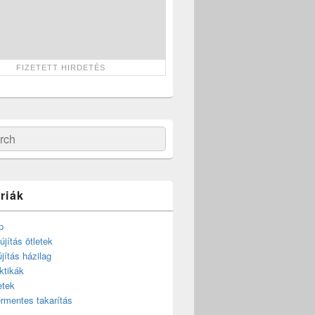
ch
riák
p
újítás ötletek
újítás házilag
ktikák
etek
rmentes takarítás