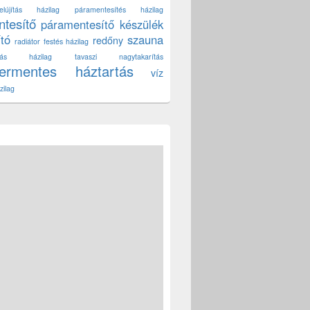
lújítás házilag
páramentesítés házilag
tesítő
páramentesítő készülék
ító
szauna
redőny
radiátor festés házilag
títás házilag
tavaszi nagytakarítás
zermentes háztartás
víz
zilag