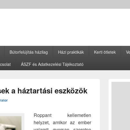
Bútorfelújítás házilag
Házi praktikák
Kerti ötletek
Ve
csolat
ÁSZF és Adatkezelési Tájékoztató
Primary
Sidebar
ek a háztartási eszközök
Widget
Area
rator
Roppant kellemetlen
helyzet, amikor az ember
valamit gyorsan szeretne