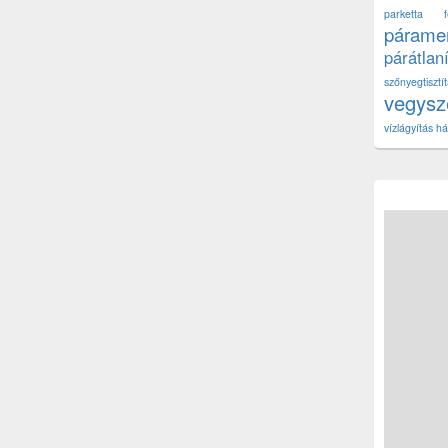
parketta fe
páramen
párátlan
szőnyegtisz
vegys
vízlágyítás há