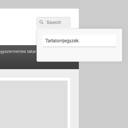
Search
Search
for:
Tartalomjegyzék
gyszermentes takarítás