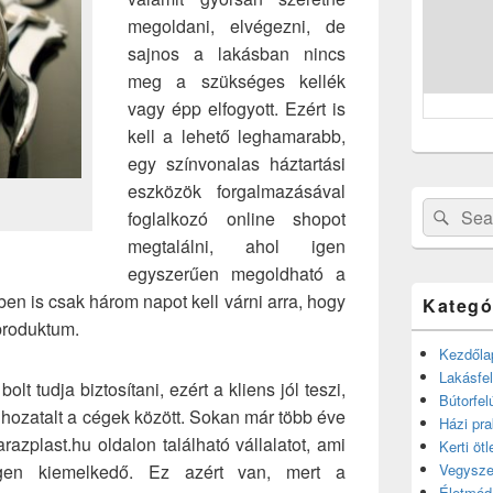
megoldani, elvégezni, de
sajnos a lakásban nincs
meg a szükséges kellék
vagy épp elfogyott. Ezért is
kell a lehető leghamarabb,
egy színvonalas háztartási
eszközök forgalmazásával
Search
Sear
foglalkozó online shopot
for:
megtalálni, ahol igen
egyszerűen megoldható a
en is csak három napot kell várni arra, hogy
Kategó
produktum.
Kezdőla
Lakásfel
lt tudja biztosítani, ezért a kliens jól teszi,
Bútorfel
lhozatalt a cégek között. Sokan már több éve
Házi pra
azplast.hu oldalon található vállalatot, ami
Kerti ötl
igen kiemelkedő. Ez azért van, mert a
Vegysze
Életmód