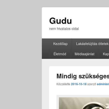
Gudu
nem hivatalos oldal
Elsődleges
Kezdőlap
Lakásfelújítás ötletek
menü
Életmód
Médiaajánlat
Kap
Mindig szükséges
Közzétette
2016-10-18
szerző
administ