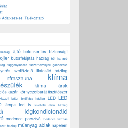
nlat
at
 Adatkezelési Tájékoztató
k
ajtó
betonkerítés
biztonsági
 házilag
ojler
bútorfelújítás házilag
bőr kanapé
ilag
függönymosás
fűszernövények gondozása
yerős szellőztető
illatosító házilag
klíma
infraszauna
készülék
klíma árak
ciós kazán
környezetbarát tisztítószer
LED
LED
akkozott bútor felújítása házilag
D lámpa
led tv
levéltetű ellen házilag
légkondicionáló
di
tó
medence porszívó
medence tisztítás
műanyag ablak
napelem
szer házilag