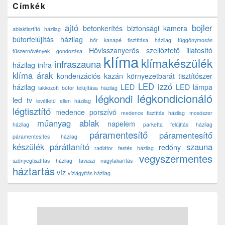
Címkék
ajtó
bojler
betonkerítés
biztonsági kamera
ablaktisztító házilag
bútorfelújítás házilag
bőr kanapé tisztítása házilag
függönymosás
Hővisszanyerős szellőztető
illatosító
fűszernövények gondozása
klíma
klímakészülék
infraszauna
házilag
infra
klíma árak
kondenzációs kazán
környezetbarát tisztítószer
LED izzó
házilag
LED
LED lámpa
lakkozott bútor felújítása házilag
légkondicionáló
légkondi
led tv
levéltetű ellen házilag
légtisztító
medence porszívó
medence tisztítás házilag
mosószer
műanyag ablak
napelem
házilag
parketta felújítás házilag
páramentesítő
páramentesítő
páramentesítés házilag
készülék
párátlanító
szauna
redőny
radiátor festés házilag
vegyszermentes
szőnyegtisztítás házilag
tavaszi nagytakarítás
háztartás
víz
vízlágyítás házilag