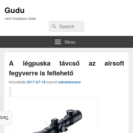
Gudu
nem hivatalos oldal
Search
Search
for:
Menu
A légpuska távcső az airsoft
fegyverre is feltehető
Közzétette
2017-07-18
szerző
administrator
alom