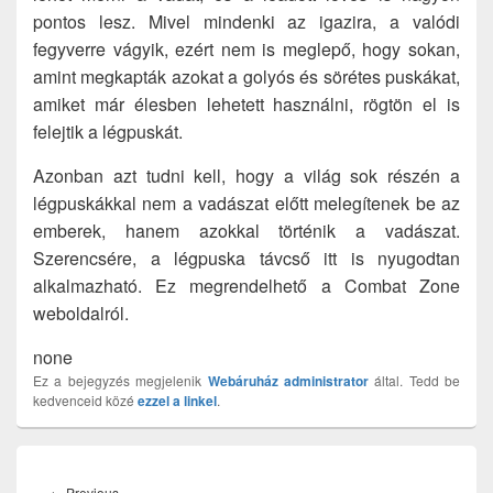
pontos lesz. Mivel mindenki az igazira, a valódi
fegyverre vágyik, ezért nem is meglepő, hogy sokan,
amint megkapták azokat a golyós és sörétes puskákat,
amiket már élesben lehetett használni, rögtön el is
felejtik a légpuskát.
Azonban azt tudni kell, hogy a világ sok részén a
légpuskákkal nem a vadászat előtt melegítenek be az
emberek, hanem azokkal történik a vadászat.
Szerencsére, a légpuska távcső itt is nyugodtan
alkalmazható. Ez megrendelhető a Combat Zone
weboldalról.
none
Ez a bejegyzés megjelenik
Webáruház
administrator
által. Tedd be
kedvenceid közé
ezzel a linkel
.
Bejegyzés
navigáció
Previous
←
Previous