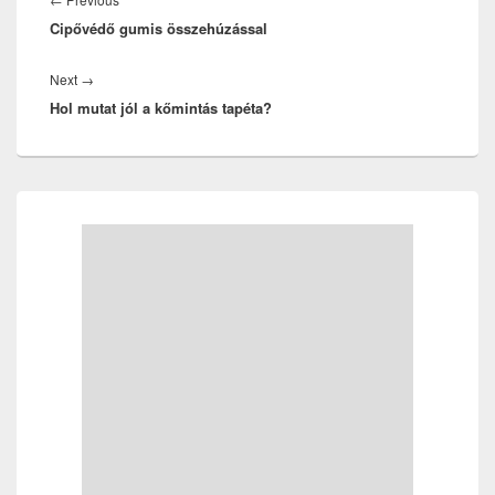
Cipővédő gumis összehúzással
post:
Next
Next
→
Hol mutat jól a kőmintás tapéta?
post:
Primary
Sidebar
Widget
Area