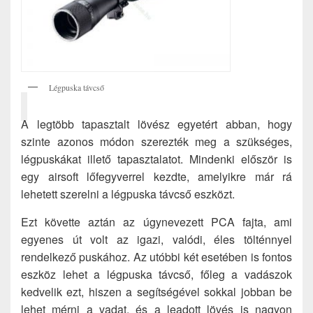
Légpuska távcső
A legtöbb tapasztalt lövész egyetért abban, hogy
szinte azonos módon szerezték meg a szükséges,
légpuskákat illető tapasztalatot. Mindenki először is
egy airsoft lőfegyverrel kezdte, amelyikre már rá
lehetett szerelni a légpuska távcső eszközt.
Ezt követte aztán az úgynevezett PCA fajta, ami
egyenes út volt az igazi, valódi, éles tölténnyel
rendelkező puskához. Az utóbbi két esetében is fontos
eszköz lehet a légpuska távcső, főleg a vadászok
kedvelik ezt, hiszen a segítségével sokkal jobban be
lehet mérni a vadat, és a leadott lövés is nagyon