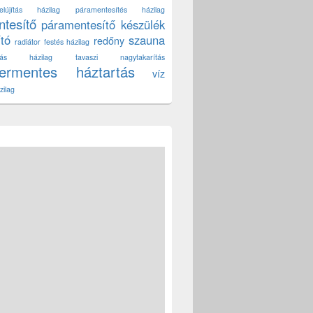
lújítás házilag
páramentesítés házilag
tesítő
páramentesítő készülék
ító
szauna
redőny
radiátor festés házilag
títás házilag
tavaszi nagytakarítás
zermentes háztartás
víz
zilag