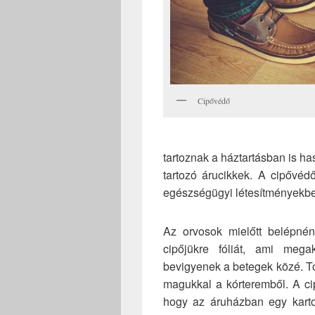
Cipővédő
tartoznak a háztartásban is has
tartozó árucikkek. A cipővéd
egészségügyi létesítményekbe
Az orvosok mielőtt belépné
cipőjükre fóliát, ami meg
bevigyenek a betegek közé. T
magukkal a kórteremből. A ci
hogy az áruházban egy kart