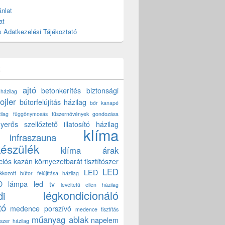
nlat
at
 Adatkezelési Tájékoztató
k
ajtó
betonkerítés
biztonsági
 házilag
ojler
bútorfelújítás házilag
bőr kanapé
ilag
függönymosás
fűszernövények gondozása
yerős szellőztető
illatosító házilag
klíma
infraszauna
készülék
klíma árak
ciós kazán
környezetbarát tisztítószer
LED
LED
akkozott bútor felújítása házilag
D lámpa
led tv
levéltetű ellen házilag
légkondicionáló
di
tó
medence porszívó
medence tisztítás
műanyag ablak
napelem
szer házilag