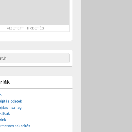
ch
riák
p
újítás ötletek
újítás házilag
ktikák
etek
rmentes takarítás