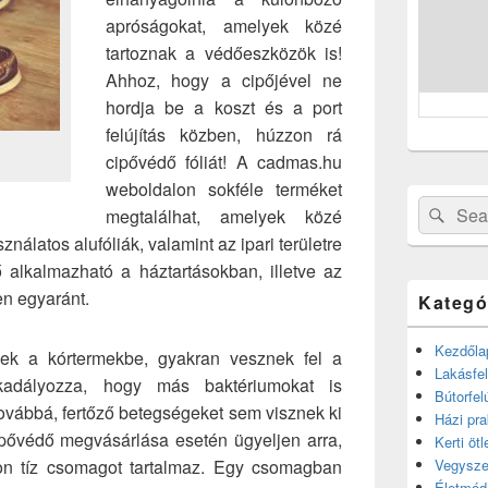
apróságokat, amelyek közé
tartoznak a védőeszközök is!
Ahhoz, hogy a cipőjével ne
hordja be a koszt és a port
felújítás közben, húzzon rá
cipővédő fóliát! A cadmas.hu
weboldalon sokféle terméket
Search
Sear
megtalálhat, amelyek közé
for:
ználatos alufóliák, valamint az ipari területre
ő alkalmazható a háztartásokban, illetve az
n egyaránt.
Kategó
Kezdőla
nek a kórtermekbe, gyakran vesznek fel a
Lakásfel
akadályozza, hogy más baktériumokat is
Bútorfel
ovábbá, fertőző betegségeket sem visznek ki
Házi pra
pővédő megvásárlása esetén ügyeljen arra,
Kerti ötl
on tíz csomagot tartalmaz. Egy csomagban
Vegysze
Életmód