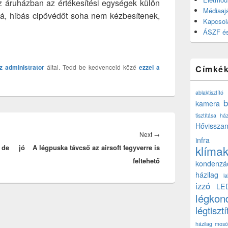
Az áruházban az értékesítési egységek külön
Médiaajá
bbá, hibás cipővédőt soha nem kézbesítenek,
Kapcsol
ÁSZF és
z
administrator
által. Tedd be kedvenceid közé
ezzel a
Címké
ablaktisztító
b
kamera
tisztítása ház
Hővisszan
Next
Next
→
infra
 de jó
A légpuska távcső az airsoft fegyverre is
post:
klíma
feltehető
kondenzá
házilag
l
izzó
LE
légkon
légtisztí
házilag
mosó