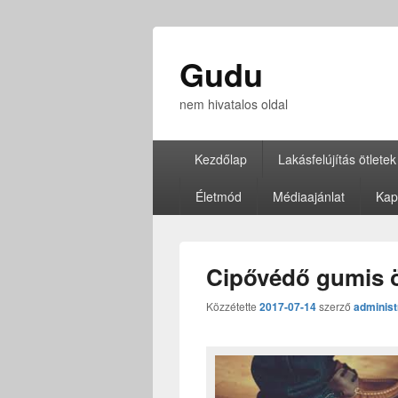
Gudu
nem hivatalos oldal
Elsődleges
Kezdőlap
Lakásfelújítás ötletek
menü
Életmód
Médiaajánlat
Kap
Cipővédő gumis 
Közzétette
2017-07-14
szerző
administ