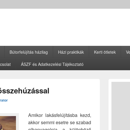
Bútorfelújítás házilag
Házi praktikák
Kerti ötletek
Ve
csolat
ÁSZF és Adatkezelési Tájékoztató
Primary
Sidebar
összehúzással
Widget
Area
rator
Amikor lakásfelújításba kezd,
akkor semmi esetre se szabad
elhanyagolnia a különböző