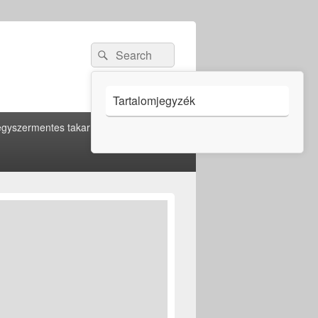
Search
Search
for:
Tartalomjegyzék
gyszermentes takarítás