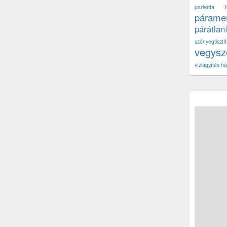
parketta fe
páramen
párátlan
szőnyegtisz
vegys
vízlágyítás há