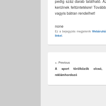
pedig száz darab található. 
kerülnek feltüntetésre! Tová
vagyis bátran rendelhet!
none
Ez a bejegyzés megjelenik
Webáruhá
linkel
.
Bejegyzés
navigáció
Previous
←
Previous
A sport törölközők olcsó,
post:
reklámhordozó