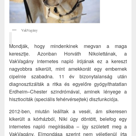
VakVagány
Mondják, hogy mindenkinek megvan a maga
keresztje. Azonban Horváth Nikolettának, a
VakVagány internetes napló írójának ez a kereszt
nagyobbra sikerült, mint amekkorát egy embernek
cipelnie szabadna. 11 év bizonytalanság után
diagnosztizálták a ritka és egyelőre gyógyíthatatlan
Erdheim–Chester szindrómával, aminek lényege a
hisztiociták (speciális fehérvérsejtek) diszfunkciója.
2012-ben, miután leálltak a veséi, ám sikeresen
kikerült a kórházból, Niki úgy döntött, belefog egy
internetes napló megírásába – így született meg a
VakVagány. Elmondása szerint nem véletlenül írta