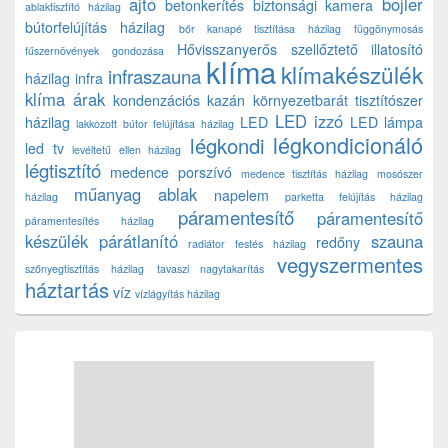
ajtó
bojler
betonkerítés
biztonsági kamera
ablaktisztító házilag
bútorfelújítás házilag
bőr kanapé tisztítása házilag
függönymosás
Hővisszanyerős szellőztető
illatosító
fűszernövények gondozása
klíma
klímakészülék
infraszauna
házilag
infra
klíma árak
kondenzációs kazán
környezetbarát tisztítószer
LED izzó
házilag
LED
LED lámpa
lakkozott bútor felújítása házilag
légkondicionáló
légkondi
led tv
levéltetű ellen házilag
légtisztító
medence porszívó
medence tisztítás házilag
mosószer
műanyag ablak
napelem
házilag
parketta felújítás házilag
páramentesítő
páramentesítő
páramentesítés házilag
készülék
párátlanító
szauna
redőny
radiátor festés házilag
vegyszermentes
szőnyegtisztítás házilag
tavaszi nagytakarítás
háztartás
víz
vízlágyítás házilag