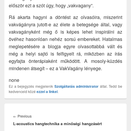
először ezt a szót úgy, hogy „vakvagany”.
Rá akarta hagyni a döntést az olvasóira, miszerint
vakvágányra jutott-e az élete a betegsége által, vagy
vakvagányként még ő is képes lehet inspirálni az
övéhez hasonlóan nehéz sorsú embereket. Hatalmas
meglepetésére a blogja egyre olvasottabbá vált és
még a helyi sajtó is felfigyelt rá, miközben az írás
egyfajta önterápiaként működött. A mosoly-küzdés
mindenen átsegít – ez a VakVagány lényege.
none
Ez a bejegyzés megjelenik
Szolgáltatás
administrator
által. Tedd be
kedvenceid közé
ezzel a linkel
.
Bejegyzés
navigáció
Previous
←
Previous
L-acoustics hangtechnika a minőségi hangzásért
post: