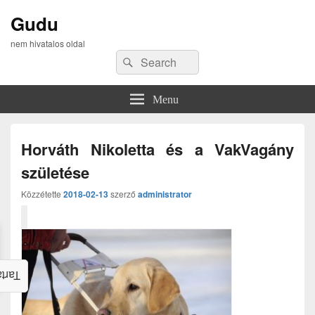
Gudu
nem hivatalos oldal
Search
Search
for:
Menu
Horváth Nikoletta és a VakVagány
születése
Közzétette
2018-02-13
szerző
administrator
alom