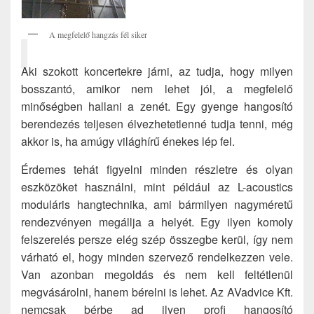
A megfelelő hangzás fél siker
Aki szokott koncertekre járni, az tudja, hogy milyen
bosszantó, amikor nem lehet jól, a megfelelő
minőségben hallani a zenét. Egy gyenge hangosító
berendezés teljesen élvezhetetlenné tudja tenni, még
akkor is, ha amúgy világhírű énekes lép fel.
Érdemes tehát figyelni minden részletre és olyan
eszközöket használni, mint például az L-acoustics
moduláris hangtechnika, ami bármilyen nagyméretű
rendezvényen megállja a helyét. Egy ilyen komoly
felszerelés persze elég szép összegbe kerül, így nem
várható el, hogy minden szervező rendelkezzen vele.
Van azonban megoldás és nem kell feltétlenül
megvásárolni, hanem bérelni is lehet. Az AVadvice Kft.
nemcsak bérbe ad ilyen profi hangosító