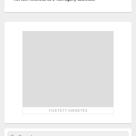
Primary
Sidebar
Widget
Area
Search
Search