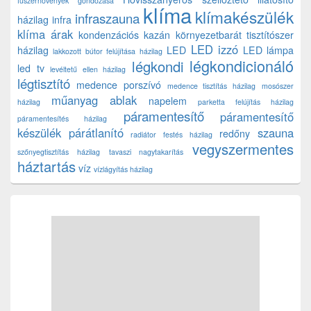
fűszernövények gondozása
klíma
klímakészülék
infraszauna
házilag
infra
klíma árak
kondenzációs kazán
környezetbarát tisztítószer
LED izzó
házilag
LED
LED lámpa
lakkozott bútor felújítása házilag
légkondicionáló
légkondi
led tv
levéltetű ellen házilag
légtisztító
medence porszívó
medence tisztítás házilag
mosószer
műanyag ablak
napelem
házilag
parketta felújítás házilag
páramentesítő
páramentesítő
páramentesítés házilag
készülék
párátlanító
szauna
redőny
radiátor festés házilag
vegyszermentes
szőnyegtisztítás házilag
tavaszi nagytakarítás
háztartás
víz
vízlágyítás házilag