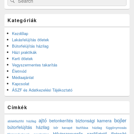
for:
Kategóriák
Kezdőlap
Lakásfelújítás ötletek
Bútorfelújítás házilag
Házi praktikák
Kerti ötletek
Vegyszermentes takarítás
Életmód
Médiaajánlat
Kapcsolat
ÁSZF és Adatkezelési Tájékoztató
Címkék
ajtó
bojler
betonkerítés
biztonsági kamera
ablaktisztító házilag
bútorfelújítás házilag
bőr kanapé tisztítása házilag
függönymosás
Hővisszanyerős szellőztető
illatosító