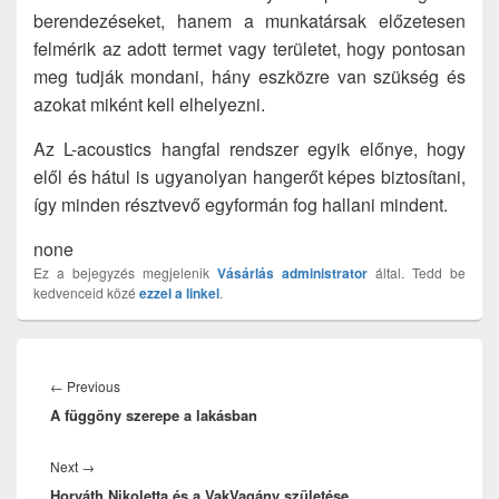
berendezéseket, hanem a munkatársak előzetesen
felmérik az adott termet vagy területet, hogy pontosan
meg tudják mondani, hány eszközre van szükség és
azokat miként kell elhelyezni.
Az L-acoustics hangfal rendszer egyik előnye, hogy
elől és hátul is ugyanolyan hangerőt képes biztosítani,
így minden résztvevő egyformán fog hallani mindent.
none
Ez a bejegyzés megjelenik
Vásárlás
administrator
által. Tedd be
kedvenceid közé
ezzel a linkel
.
Bejegyzés
navigáció
Previous
←
Previous
A függöny szerepe a lakásban
post:
Next
Next
→
Horváth Nikoletta és a VakVagány születése
post: