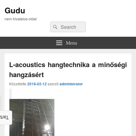
Gudu
nem hivatalos oldal
Search
Search
for:
Menu
L-acoustics hangtechnika a minőségi
hangzásért
Közzétette
2018-02-12
szerző
administrator
alom