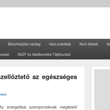
Bútorfelújítás házilag
Házi praktikák
Kerti ötletek
Ve
csolat
ÁSZF és Adatkezelési Tájékoztató
Primary
Sidebar
zellőztető az egészséges
Widget
Area
rator
Az energetikai szempontoknak megfelelő