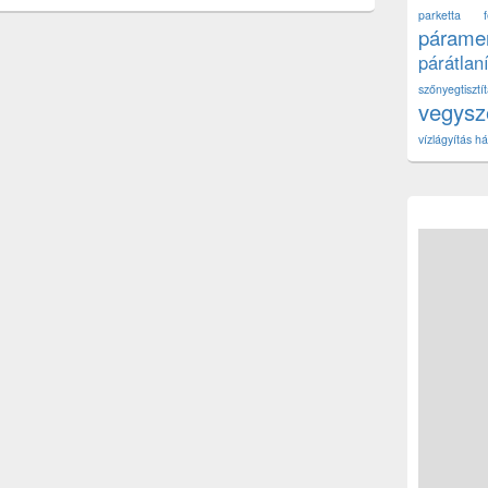
parketta fe
páramen
párátlan
szőnyegtisz
vegys
vízlágyítás há