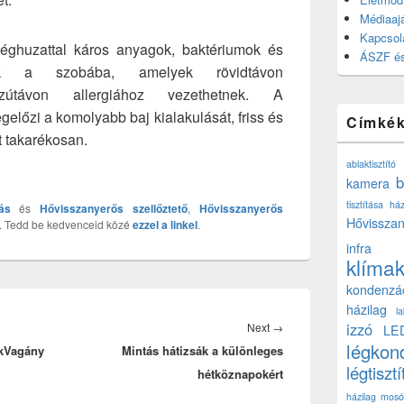
Médiaajá
Kapcsol
 léghuzattal káros anyagok, baktériumok és
ÁSZF és
ek a szobába, amelyek rövidtávon
zútávon allergiához vezethetnek. A
előzi a komolyabb baj kialakulását, friss és
Címké
t takarékosan.
ablaktisztító
b
kamera
tisztítása ház
ás
és
Hővisszanyerős szellőztető
,
Hővisszanyerős
Hővisszan
. Tedd be kedvenceid közé
ezzel a linkel
.
infra
klíma
kondenzá
házilag
l
Next
izzó
Next
→
LE
légkon
Vagány
Mintás hátizsák a különleges
post:
légtisztí
hétköznapokért
házilag
mosó