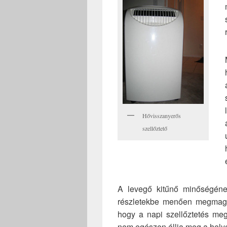
Hővisszanyerős
szellőztető
A levegő kitűnő minőségéne
részletekbe menően megmagy
hogy a napi szellőztetés meg
nem egészen állja meg a helyé