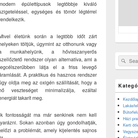
modern épülettípusok legtöbbje kiváló
szigeteléssel, egységes és tömör légtérrel
rendelkezik.
Mivel életünk során a legtöbb időt zárt
helyeken töltjük, úgymint az otthonunk vagy
a munkahelyünk, a hővisszanyerős
Search
szellőztető rendszer olyan alternatíva, ami a
Sear
for:
legcélszerűbben látja el a friss levegő
áramlását. A praktikus és hasznos rendszer
úgy oldja meg az oxigén szállítását, hogy a
Kategó
hő veszteséget minimalizálja, ezáltal
energiát takarít meg.
Kezdőla
Lakásfel
Bútorfel
k fontosságát ma már senkinek nem kell
Házi pra
arázni. Sokan azonban úgy gondolhatják,
Kerti ötl
előzi a problémát, amely kijelentés sajnos
Vegysze
t.
Életmód