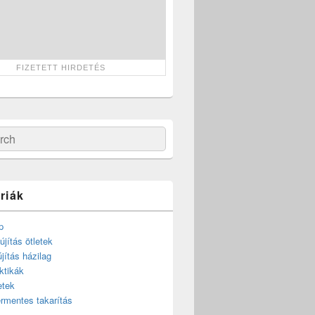
ch
riák
p
újítás ötletek
újítás házilag
ktikák
etek
rmentes takarítás