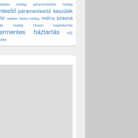
lújítás házilag
páramentesítés házilag
tesítő
páramentesítő készülék
ító
szauna
redőny
radiátor festés házilag
títás házilag
tavaszi nagytakarítás
zermentes háztartás
víz
zilag