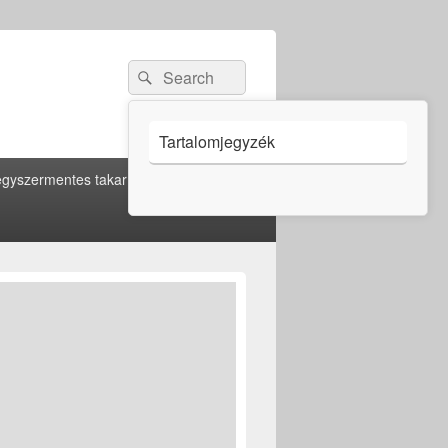
Search
Search
for:
Tartalomjegyzék
gyszermentes takarítás