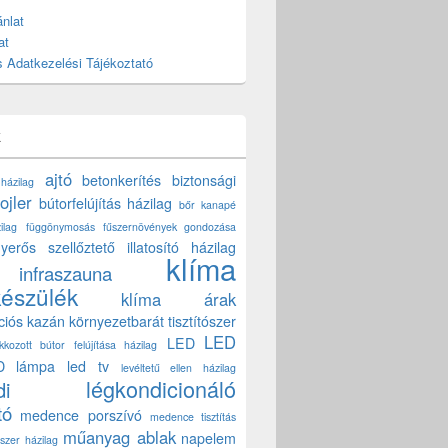
nlat
at
 Adatkezelési Tájékoztató
k
ajtó
betonkerítés
biztonsági
 házilag
ojler
bútorfelújítás házilag
bőr kanapé
ilag
függönymosás
fűszernövények gondozása
yerős szellőztető
illatosító házilag
klíma
infraszauna
készülék
klíma árak
ciós kazán
környezetbarát tisztítószer
LED
LED
akkozott bútor felújítása házilag
D lámpa
led tv
levéltetű ellen házilag
légkondicionáló
di
tó
medence porszívó
medence tisztítás
műanyag ablak
napelem
szer házilag