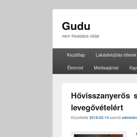
Gudu
nem hivatalos oldal
Elsődleges
Kezdőlap
Lakásfelújítás ötletek
menü
Életmód
Médiaajánlat
Kap
Hővisszanyerős s
levegővételért
Közzétette
2018-02-14
szerző
administ