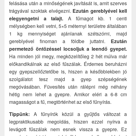
felásása után a minőségének javítását is, amit szerves
trágyával szoktak elvégezni.
Ezután gereblyével kell
elegyengetni a talajt.
A fűmagot kb. 1 centi
mélységben kell vetni, 5×5 méternyi területre általában
1 kg mennyiséget ajánlanak szétszórni, majd
gereblyével finoman a földbe juttatni.
Ezután
permetező öntözéssel locsoljuk a leendő gyepet.
Ha minden jól megy, megközelítőleg 2 hét múlva már
előkandikálnak az első fűszálak. Érdemes beruházni
egy gyepszellőztetőbe is, hiszen a későbbiekben jó
szolgálatot tesz majd a gyep szépségének
megóvásában. Füvesítés után rálépni még néhány
hétig nem lehet a gyepre. Amikor eléri a 6-8 cm
magasságot a fű, megtörténhet az első fűnyírás.
Tippünk:
A fűnyírók közül a gyűjtős változat a
legpraktikusabb megoldás, hiszen ezzel nyírva a
levágott fűszálak nem esnek vissza a gyepre. Ez