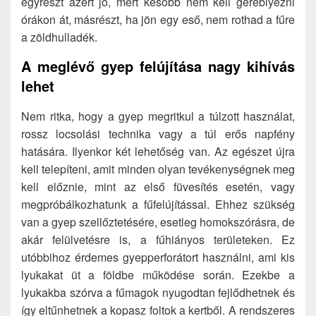
egyrészt azért jó, mert később nem kell gereblyézni
órákon át, másrészt, ha jön egy eső, nem rothad a fűre
a zöldhulladék.
A meglévő gyep felújítása nagy kihívás
lehet
Nem ritka, hogy a gyep megritkul a túlzott használat,
rossz locsolási technika vagy a túl erős napfény
hatására. Ilyenkor két lehetőség van. Az egészet újra
kell telepíteni, amit minden olyan tevékenységnek meg
kell előznie, mint az első füvesítés esetén, vagy
megpróbálkozhatunk a fűfelújítással. Ehhez szükség
van a gyep szellőztetésére, esetleg homokszórásra, de
akár felülvetésre is, a fűhiányos területeken. Ez
utóbbihoz érdemes gyepperforátort használni, ami kis
lyukakat üt a földbe működése során. Ezekbe a
lyukakba szórva a fűmagok nyugodtan fejlődhetnek és
így eltűnhetnek a kopasz foltok a kertből. A rendszeres