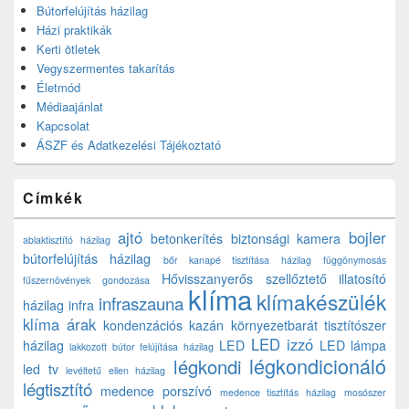
Bútorfelújítás házilag
Házi praktikák
Kerti ötletek
Vegyszermentes takarítás
Életmód
Médiaajánlat
Kapcsolat
ÁSZF és Adatkezelési Tájékoztató
Címkék
ajtó
bojler
betonkerítés
biztonsági kamera
ablaktisztító házilag
bútorfelújítás házilag
bőr kanapé tisztítása házilag
függönymosás
Hővisszanyerős szellőztető
illatosító
fűszernövények gondozása
klíma
klímakészülék
infraszauna
házilag
infra
klíma árak
kondenzációs kazán
környezetbarát tisztítószer
LED izzó
házilag
LED
LED lámpa
lakkozott bútor felújítása házilag
légkondicionáló
légkondi
led tv
levéltetű ellen házilag
légtisztító
medence porszívó
medence tisztítás házilag
mosószer