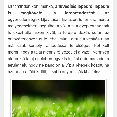
Mint minden kerti munka,
a füvesítés lépésről lépésre
is megköveteli a tereprendezést
, az
egyenetlenségek kijavítását. Ez azért is fontos, mert a
mélyedésekben megülhet a víz, ami a gyep rothadását
is okozhatja. Ezen kívül, a tereprendezés során az
öntözőrendszert is le lehet rakni, ami a füvesítés után
már csak komoly rombolással lehetséges. Fel kell
mérni, hogy a talaj mennyire vezeti el a vizet. Könnyen
áteresztő talaj esetében egy kis lejtést érdemes adni a
területnek, hogy ne pangjon a víz a rétegek között, ha
azonban a föld kötött, inkább egyenlítsük ki a felszínt.