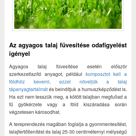
Az agyagos talaj füvesítése odafigyelést
igényel
Agyagos talaj füvesítése esetén először
szerkezetlazító anyagot, például
komposztot kell a
földhöz keverni, ezzel növeljük a talaj
tápanyagtartalmát
és beindítjuk a humuszképződést is.
Ha ezt nem tesszük meg, a kötött talajban megfullad a
fű gyökérzete vagy a föld kiszáradása során
végzetesen károsodhat.
A tereprendezés magában foglalja a gyommentesítést,
talajfertőtlenítést és talaj 25-30 centiméternyi mélységű