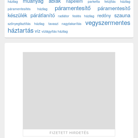
műanyag ablak
napelem
házilag
parketta felújítás házilag
páramentesítő
páramentesítő
páramentesítés házilag
készülék
párátlanító
szauna
redőny
radiátor festés házilag
vegyszermentes
szőnyegtisztítás házilag
tavaszi nagytakarítás
háztartás
víz
vízlágyítás házilag