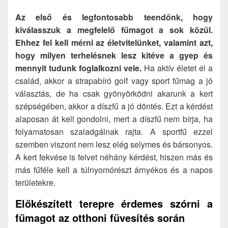
Az első és legfontosabb teendőnk, hogy
kiválasszuk a megfelelő fűmagot a sok közül.
Ehhez fel kell mérni az életvitelünket, valamint azt,
hogy milyen terhelésnek lesz kitéve a gyep és
mennyit tudunk foglalkozni vele.
Ha aktív életet él a
család, akkor a strapabíró golf vagy sport fűmag a jó
választás, de ha csak gyönyörködni akarunk a kert
szépségében, akkor a díszfű a jó döntés. Ezt a kérdést
alaposan át kell gondolni, mert a díszfű nem bírja, ha
folyamatosan szaladgálnak rajta. A sportfű ezzel
szemben viszont nem lesz elég selymes és bársonyos.
A kert fekvése is felvet néhány kérdést, hiszen más és
más fűféle kell a túlnyomórészt árnyékos és a napos
területekre.
Előkészített terepre érdemes szórni a
fűmagot az otthoni füvesítés során