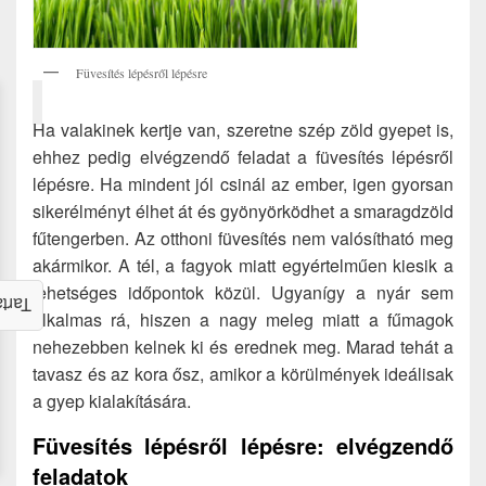
Füvesítés lépésről lépésre
Ha valakinek kertje van, szeretne szép zöld gyepet is,
ehhez pedig elvégzendő feladat a füvesítés lépésről
lépésre. Ha mindent jól csinál az ember, igen gyorsan
sikerélményt élhet át és gyönyörködhet a smaragdzöld
fűtengerben. Az otthoni füvesítés nem valósítható meg
akármikor. A tél, a fagyok miatt egyértelműen kiesik a
lehetséges időpontok közül. Ugyanígy a nyár sem
alom
alkalmas rá, hiszen a nagy meleg miatt a fűmagok
nehezebben kelnek ki és erednek meg. Marad tehát a
tavasz és az kora ősz, amikor a körülmények ideálisak
a gyep kialakítására.
Füvesítés lépésről lépésre: elvégzendő
feladatok