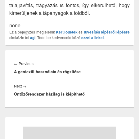
talajjavítás, trágyázás is fontos, így elkerülhető, hogy
kimerüljenek a tápanyagok a földből.
none
Ez a bejegyzés megjelenik
Kerti ötletek
és
füvesítés lépésről lépésre
cimkézte fel
agi
. Tedd be kedvenceid közé
ezzel a linkel
.
Bejegyzés
navigáció
Previous
←
Previous
A geotextil használata és rögzítése
post:
Next
Next
→
Öntözőrendszer házilag is kiépíthető
post:
Primary
Sidebar
Widget
Area