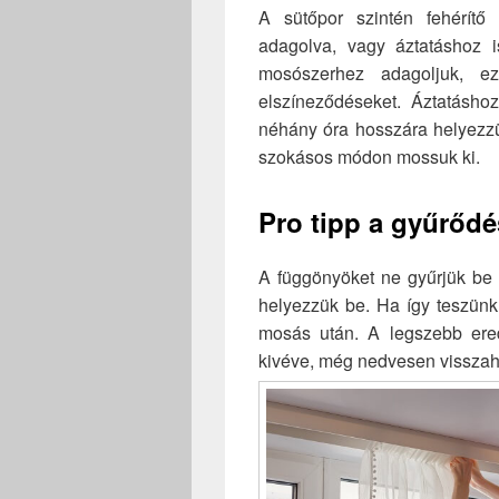
A sütőpor szintén fehérítő
adagolva, vagy áztatáshoz i
mosószerhez adagoljuk, ezá
elszíneződéseket. Áztatásho
néhány óra hosszára helyezzü
szokásos módon mossuk ki.
Pro tipp a gyűrőd
A függönyöket ne gyűrjük be
helyezzük be. Ha így teszünk
mosás után. A legszebb ere
kivéve, még nedvesen visszah