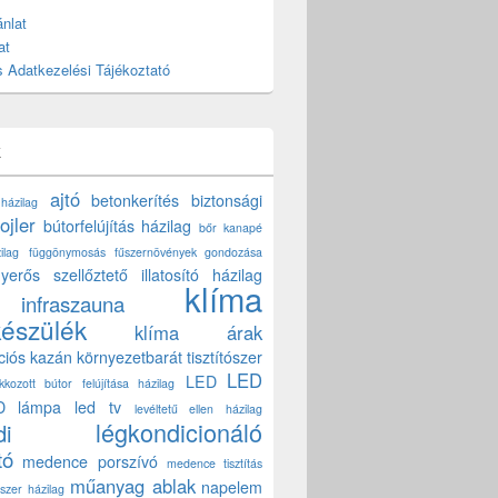
nlat
at
 Adatkezelési Tájékoztató
k
ajtó
betonkerítés
biztonsági
 házilag
ojler
bútorfelújítás házilag
bőr kanapé
ilag
függönymosás
fűszernövények gondozása
yerős szellőztető
illatosító házilag
klíma
infraszauna
készülék
klíma árak
ciós kazán
környezetbarát tisztítószer
LED
LED
akkozott bútor felújítása házilag
D lámpa
led tv
levéltetű ellen házilag
légkondicionáló
di
tó
medence porszívó
medence tisztítás
műanyag ablak
napelem
szer házilag