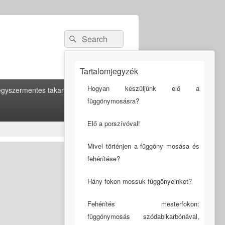
Search
Search
for:
Tartalomjegyzék
Hogyan készüljünk elő a
gyszermentes takarítás
függönymosásra?
Elő a porszívóval!
Mivel történjen a függöny mosása és
fehérítése?
Hány fokon mossuk függönyeinket?
Fehérítés mesterfokon:
függönymosás szódabikarbónával,