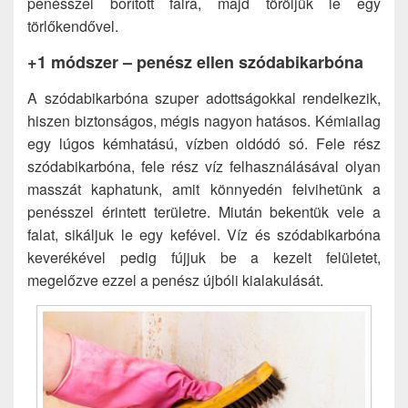
penésszel borított falra, majd töröljük le egy
törlőkendővel.
+1 módszer – penész ellen szódabikarbóna
A szódabikarbóna szuper adottságokkal rendelkezik,
hiszen biztonságos, mégis nagyon hatásos. Kémiailag
egy lúgos kémhatású, vízben oldódó só. Fele rész
szódabikarbóna, fele rész víz felhasználásával olyan
masszát kaphatunk, amit könnyedén felvihetünk a
penésszel érintett területre. Miután bekentük vele a
falat, sikáljuk le egy kefével. Víz és szódabikarbóna
keverékével pedig fújjuk be a kezelt felületet,
megelőzve ezzel a penész újbóli kialakulását.