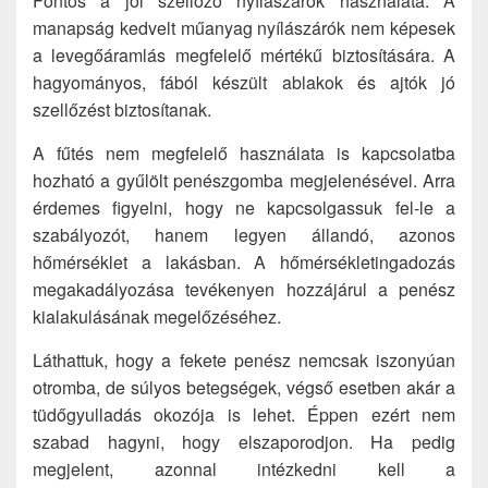
Fontos a jól szellőző nyílászárók használata. A
manapság kedvelt műanyag nyílászárók nem képesek
a levegőáramlás megfelelő mértékű biztosítására. A
hagyományos, fából készült ablakok és ajtók jó
szellőzést biztosítanak.
A fűtés nem megfelelő használata is kapcsolatba
hozható a gyűlölt penészgomba megjelenésével. Arra
érdemes figyelni, hogy ne kapcsolgassuk fel-le a
szabályozót, hanem legyen állandó, azonos
hőmérséklet a lakásban. A hőmérsékletingadozás
megakadályozása tevékenyen hozzájárul a penész
kialakulásának megelőzéséhez.
Láthattuk, hogy a fekete penész nemcsak iszonyúan
otromba, de súlyos betegségek, végső esetben akár a
tüdőgyulladás okozója is lehet. Éppen ezért nem
szabad hagyni, hogy elszaporodjon. Ha pedig
megjelent, azonnal intézkedni kell a