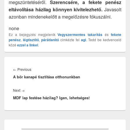
megszüntetéséről.
Szerencsére, a fekete penész
eltávolítása házilag könnyen kivitelezhető.
Javasolt
azonban mindenekelőtt a megelőzésre fókuszálni.
none
Ez a bejegyzés megjelenik
Vegyszermentes takarítás
és
fekete
penész
,
légtisztító
,
párátlanító
cimkézte fel
agi
. Tedd be kedvenceid
közé
ezzel a linkel
.
Bejegyzés
navigáció
Previous
←
Previous
A bőr kanapé tisztítása otthonunkban
post:
Next
Next
→
MDF lap festése házilag? Igen, lehetséges!
post:
Primary
Sidebar