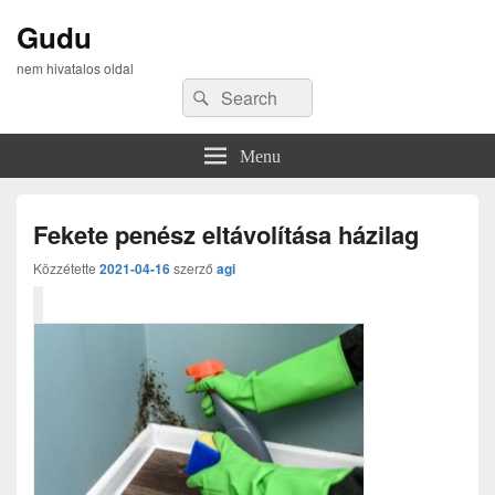
Gudu
nem hivatalos oldal
Search
Search
for:
Menu
Fekete penész eltávolítása házilag
Közzétette
2021-04-16
szerző
agi