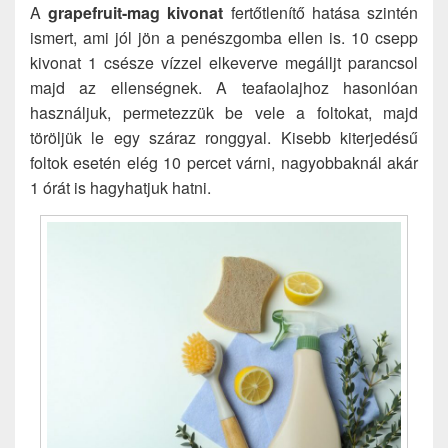
A
grapefruit-mag
kivonat
fertőtlenítő hatása szintén
ismert, ami jól jön a penészgomba ellen is. 10 csepp
kivonat 1 csésze vízzel elkeverve megálljt parancsol
majd az ellenségnek. A teafaolajhoz hasonlóan
használjuk, permetezzük be vele a foltokat, majd
töröljük le egy száraz ronggyal. Kisebb kiterjedésű
foltok esetén elég 10 percet várni, nagyobbaknál akár
1 órát is hagyhatjuk hatni.