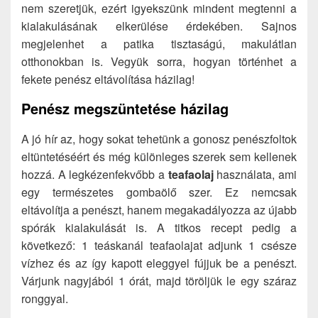
nem szeretjük, ezért igyekszünk mindent megtenni a
kialakulásának elkerülése érdekében. Sajnos
megjelenhet a patika tisztaságú, makulátlan
otthonokban is. Vegyük sorra, hogyan történhet a
fekete penész eltávolítása házilag!
Penész megszüntetése házilag
A jó hír az, hogy sokat tehetünk a gonosz penészfoltok
eltüntetéséért és még különleges szerek sem kellenek
hozzá. A legkézenfekvőbb a
teafaolaj
használata,
ami
egy természetes gombaölő szer. Ez nemcsak
eltávolítja a penészt, hanem megakadályozza az újabb
spórák kialakulását is. A titkos recept pedig a
következő: 1 teáskanál teafaolajat adjunk 1 csésze
vízhez és az így kapott eleggyel fújjuk be a penészt.
Várjunk nagyjából 1 órát, majd töröljük le egy száraz
ronggyal.