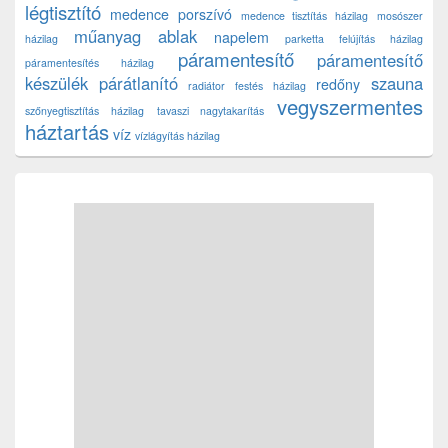
légtisztító
medence porszívó
medence tisztítás házilag
mosószer
műanyag ablak
napelem
házilag
parketta felújítás házilag
páramentesítő
páramentesítő
páramentesítés házilag
készülék
párátlanító
szauna
redőny
radiátor festés házilag
vegyszermentes
szőnyegtisztítás házilag
tavaszi nagytakarítás
háztartás
víz
vízlágyítás házilag