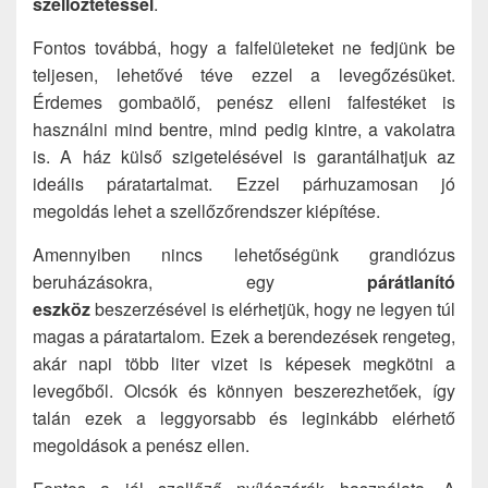
szellőztetéssel
.
Fontos továbbá, hogy a falfelületeket ne fedjünk be
teljesen, lehetővé téve ezzel a levegőzésüket.
Érdemes gombaölő, penész elleni falfestéket is
használni mind bentre, mind pedig kintre, a vakolatra
is. A ház külső szigetelésével is garantálhatjuk az
ideális páratartalmat. Ezzel párhuzamosan jó
megoldás lehet a szellőzőrendszer kiépítése.
Amennyiben nincs lehetőségünk grandiózus
beruházásokra, egy
párátlanító
eszköz
beszerzésével is elérhetjük, hogy ne legyen túl
magas a páratartalom. Ezek a berendezések rengeteg,
akár napi több liter vizet is képesek megkötni a
levegőből. Olcsók és könnyen beszerezhetőek, így
talán ezek a leggyorsabb és leginkább elérhető
megoldások a penész ellen.