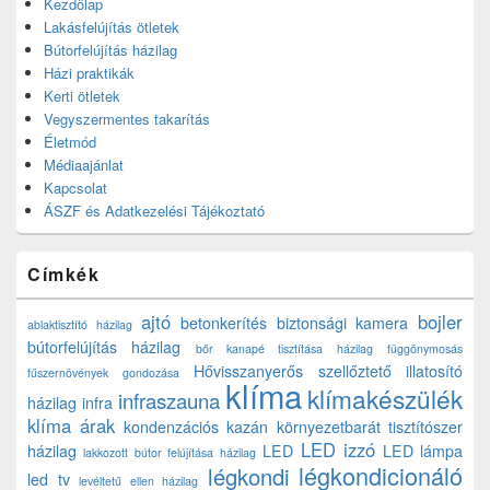
Kezdőlap
Lakásfelújítás ötletek
Bútorfelújítás házilag
Házi praktikák
Kerti ötletek
Vegyszermentes takarítás
Életmód
Médiaajánlat
Kapcsolat
ÁSZF és Adatkezelési Tájékoztató
Címkék
ajtó
bojler
betonkerítés
biztonsági kamera
ablaktisztító házilag
bútorfelújítás házilag
bőr kanapé tisztítása házilag
függönymosás
Hővisszanyerős szellőztető
illatosító
fűszernövények gondozása
klíma
klímakészülék
infraszauna
házilag
infra
klíma árak
kondenzációs kazán
környezetbarát tisztítószer
LED izzó
házilag
LED
LED lámpa
lakkozott bútor felújítása házilag
légkondicionáló
légkondi
led tv
levéltetű ellen házilag