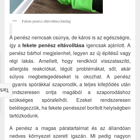
Fekete penész eltávolítása házilag
A penész nemcsak csúnya, de káros is az egészségre,
így a
fekete penész eltávolítása
igencsak ajánlott. A
penész bárhol megjelenhet, legyen az új építésű vagy
régi lakás. Amellett, hogy rendkívül visszataszító,
allergiás reakciókat, légúti problémákat, sőt, akár
súlyos megbetegedéseket is okozhat. A penész
ugyanis spórákkal szaporodik, a teljes kifejlődés után
alom
rendszeresen ontja magából a szaporodáshoz
szükséges spórafelhőt. Ezeket rendszeresen
belélegezzük, ha fekete penésszel borított helyiségben
tartózkodunk.
A penész a magas páratartalmat és az állandóan
nedves környezet szereti igazán. Mi pedig nagyon