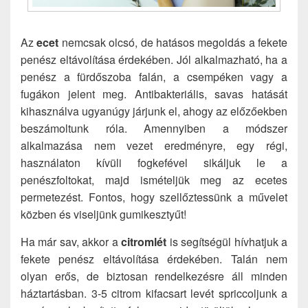
Az
ecet
nemcsak olcsó, de hatásos megoldás a fekete
penész eltávolítása érdekében. Jól alkalmazható, ha a
penész a fürdőszoba falán, a csempéken vagy a
fugákon jelent meg. Antibakteriális, savas hatását
kihasználva ugyanúgy járjunk el, ahogy az előzőekben
beszámoltunk róla. Amennyiben a módszer
alkalmazása nem vezet eredményre, egy régi,
használaton kívüli fogkefével sikáljuk le a
penészfoltokat, majd ismételjük meg az ecetes
permetezést. Fontos, hogy szellőztessünk a művelet
közben és viseljünk gumikesztyűt!
Ha már sav, akkor a
citromlét
is segítségül hívhatjuk a
fekete penész eltávolítása érdekében. Talán nem
olyan erős, de biztosan rendelkezésre áll minden
háztartásban. 3-5 citrom kifacsart levét spriccoljunk a