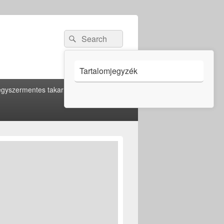
Search
Search
for:
Tartalomjegyzék
gyszermentes takarítás