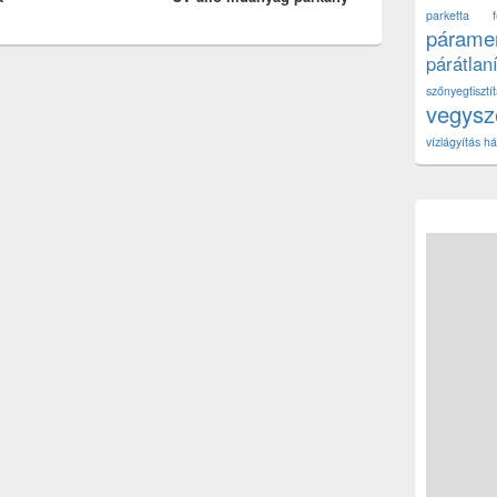
parketta fe
páramen
párátlan
szőnyegtisz
vegys
vízlágyítás há