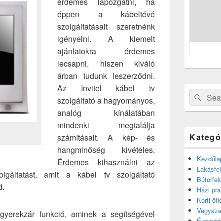
érdemes lapozgatni, ha
éppen a kábeltévé
szolgáltatásait szeretnénk
igényelni. A kiemelt
ajánlatokra érdemes
lecsapni, hiszen kiváló
árban tudunk leszerződni.
Az Invitel kábel tv
Search
Sear
szolgáltató a hagyományos,
for:
analóg kínálatában
mindenki megtalálja
Kategó
számításait. A kép- és
hangminőség kivételes.
Kezdőla
Érdemes kihasználni az
Lakásfel
olgáltatást, amit a kábel tv szolgáltató
Bútorfel
d.
Házi pra
Kerti ötl
Vegysze
gyerekzár funkció, aminek a segítségével
Életmód