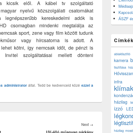
a kicsik elől. A kábel tv szolgáltató
Médiaajá
magyar nyelvű közszolgálati csatornákat
Kapcsol
 a legnépszerűbb kereskedelmi adók is
ÁSZF és
i HD csomagban mindenki megtalálja az
nemcsak sport, zene vagy film között tudunk
kműsor vagy hírcsatorna is adott. A
Címké
lehet kötni, így nemcsak időt, de pénzt is
Invitel szolgáltatásai mellett dönteni
ablaktisztító
b
kamera
tisztítása ház
Hővisszan
infra
ás
administrator
által. Tedd be kedvenceid közé
ezzel a
klíma
kondenzá
házilag
l
izzó
LE
légkon
légtisztí
Next
Next
→
házilag
mosó
t
UV-álló műanyag párkány
post: