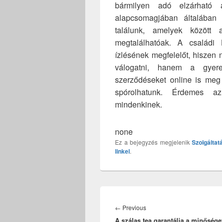
bármilyen adó elzárható 
alapcsomagjában általában 
találunk, amelyek között
megtalálhatóak. A család
ízlésének megfelelőt, hiszen 
válogatni, hanem a gyere
szerződéseket online is meg 
spórolhatunk. Érdemes az 
mindenkinek.
none
Ez a bejegyzés megjelenik
Szolgáltat
linkel
.
Bejegyzés
navigáció
Previous
←
Previous
A szálas tea garantálja a minősége
post: