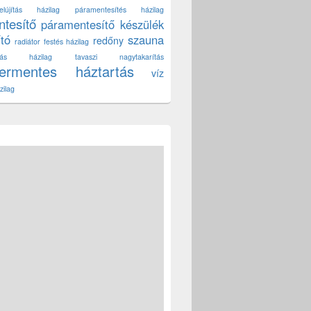
lújítás házilag
páramentesítés házilag
tesítő
páramentesítő készülék
ító
szauna
redőny
radiátor festés házilag
títás házilag
tavaszi nagytakarítás
zermentes háztartás
víz
zilag