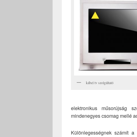
kábel tv szolgáltató
elektronikus műsorújság sz
mindenegyes csomag mellé a
Különlegességnek számít a 