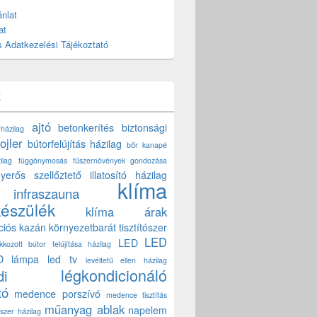
nlat
at
 Adatkezelési Tájékoztató
k
ajtó
betonkerítés
biztonsági
 házilag
ojler
bútorfelújítás házilag
bőr kanapé
ilag
függönymosás
fűszernövények gondozása
yerős szellőztető
illatosító házilag
klíma
infraszauna
készülék
klíma árak
ciós kazán
környezetbarát tisztítószer
LED
LED
akkozott bútor felújítása házilag
D lámpa
led tv
levéltetű ellen házilag
légkondicionáló
di
tó
medence porszívó
medence tisztítás
műanyag ablak
napelem
szer házilag