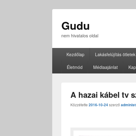
Gudu
nem hivatalos oldal
Elsődleges
Kezdőlap
Lakásfelújítás ötletek
menü
Életmód
Médiaajánlat
Kap
A hazai kábel tv 
Közzétette
2016-10-24
szerző
administ