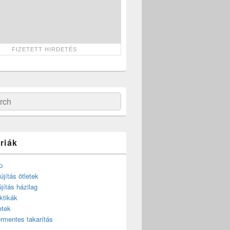
ch
riák
p
újítás ötletek
újítás házilag
ktikák
etek
rmentes takarítás