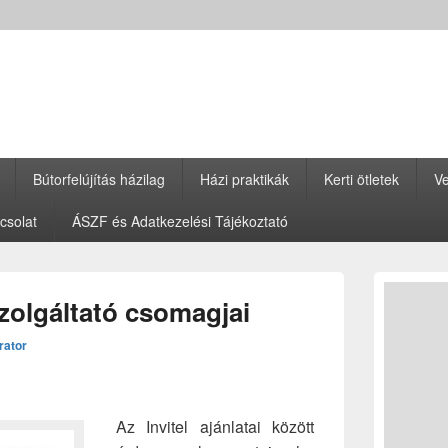
Bútorfelújítás házilag
Házi praktikák
Kerti ötletek
Ve
csolat
ÁSZF és Adatkezelési Tájékoztató
Primary
Sidebar
szolgáltató csomagjai
Widget
Area
rator
Az Invitel ajánlatai között