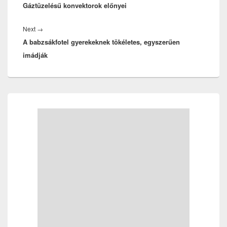
Gáztüzelésű konvektorok előnyei
post:
Next
Next
→
A babzsákfotel gyerekeknek tökéletes, egyszerűen
post:
imádják
Primary
Sidebar
Widget
Area