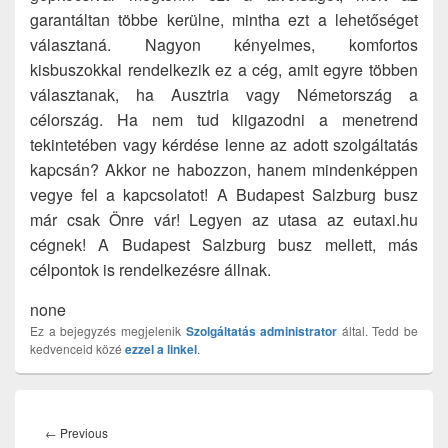
garantáltan többe kerülne, mintha ezt a lehetőséget
választaná. Nagyon kényelmes, komfortos
kisbuszokkal rendelkezik ez a cég, amit egyre többen
választanak, ha Ausztria vagy Németország a
célország. Ha nem tud kiigazodni a menetrend
tekintetében vagy kérdése lenne az adott szolgáltatás
kapcsán? Akkor ne habozzon, hanem mindenképpen
vegye fel a kapcsolatot! A Budapest Salzburg busz
már csak Önre vár! Legyen az utasa az eutaxi.hu
cégnek! A Budapest Salzburg busz mellett, más
célpontok is rendelkezésre állnak.
none
Ez a bejegyzés megjelenik
Szolgáltatás
administrator
által. Tedd be
kedvenceid közé
ezzel a linkel
.
Bejegyzés
navigáció
Previous
←
Previous