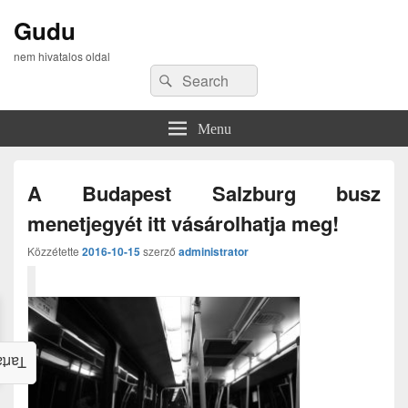
Gudu
nem hivatalos oldal
Search
Search
for:
Menu
A Budapest Salzburg busz
menetjegyét itt vásárolhatja meg!
Közzétette
2016-10-15
szerző
administrator
alom