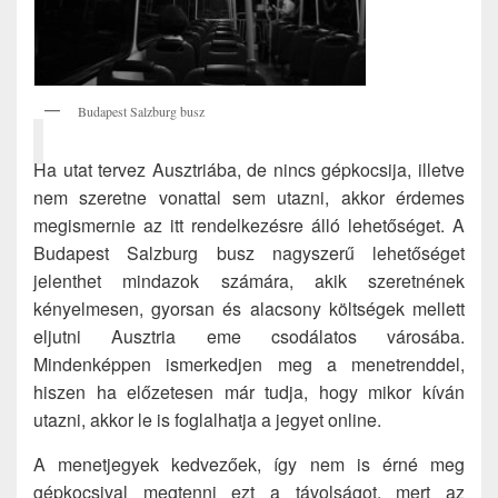
Budapest Salzburg busz
Ha utat tervez Ausztriába, de nincs gépkocsija, illetve
nem szeretne vonattal sem utazni, akkor érdemes
megismernie az itt rendelkezésre álló lehetőséget. A
Budapest Salzburg busz nagyszerű lehetőséget
jelenthet mindazok számára, akik szeretnének
kényelmesen, gyorsan és alacsony költségek mellett
eljutni Ausztria eme csodálatos városába.
Mindenképpen ismerkedjen meg a menetrenddel,
hiszen ha előzetesen már tudja, hogy mikor kíván
utazni, akkor le is foglalhatja a jegyet online.
A menetjegyek kedvezőek, így nem is érné meg
gépkocsival megtenni ezt a távolságot, mert az