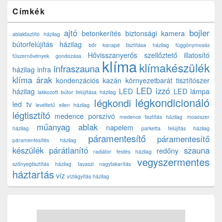
Címkék
ajtó
bojler
betonkerítés
biztonsági kamera
ablaktisztító házilag
bútorfelújítás házilag
bőr kanapé tisztítása házilag
függönymosás
Hővisszanyerős szellőztető
illatosító
fűszernövények gondozása
klíma
klímakészülék
infraszauna
házilag
infra
klíma árak
kondenzációs kazán
környezetbarát tisztítószer
LED izzó
házilag
LED
LED lámpa
lakkozott bútor felújítása házilag
légkondicionáló
légkondi
led tv
levéltetű ellen házilag
légtisztító
medence porszívó
medence tisztítás házilag
mosószer
műanyag ablak
napelem
házilag
parketta felújítás házilag
páramentesítő
páramentesítő
páramentesítés házilag
készülék
párátlanító
szauna
redőny
radiátor festés házilag
vegyszermentes
szőnyegtisztítás házilag
tavaszi nagytakarítás
háztartás
víz
vízlágyítás házilag