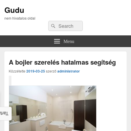
Gudu
nem hivatalos oldal
Search
Search
for:
Menu
A bojler szerelés hatalmas segítség
Közzétette
2019-03-25
szerző
administrator
alom