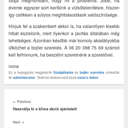
tudja megmondani, hogy mi a probléma. Jobb, ha
évente egyszer sort kerítünk a vízkőtelenítésre, hiszen
így csökken a súlyos meghibásodások valószínűsége.
Hívjuk fel a szakembert akkor is, ha valamilyen kisebb
hibát észlelünk, mert ilyenkor a javítás általában még
lehetséges. Azonban később már komoly akadályokba
ütközhet a bojler szerelés. A 06 20 398 75 69 számot
kell felhívnunk, ha beszélni szeretnénk a szerelővel.
none
Ez a bejegyzés megjelenik
Szolgáltatás
és
bojler szerelés
cimkézte
fel
administrator
. Tedd be kedvenceid közé
ezzel a linkel
.
Bejegyzés
navigáció
Previous
←
Previous
Használja ki a klíma akció ajánlatait!
post:
Next
Next
→