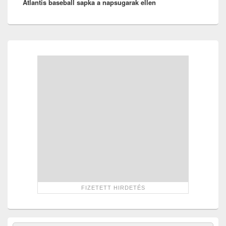
Atlantis baseball sapka a napsugarak ellen
post:
Primary
Sidebar
Widget
Area