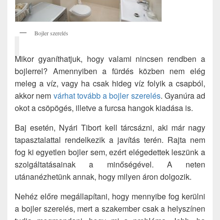
Bojler szerelés
Mikor gyaníthatjuk, hogy valami nincsen rendben a
bojlerrel? Amennyiben a fürdés közben nem elég
meleg a víz, vagy ha csak hideg víz folyik a csapból,
akkor nem
várhat tovább a bojler szerelés
. Gyanúra ad
okot a csöpögés, illetve a furcsa hangok kiadása is.
Baj esetén, Nyári Tibort kell tárcsázni, aki már nagy
tapasztalattal rendelkezik a javítás terén. Rajta nem
fog ki egyetlen bojler sem, ezért elégedettek leszünk a
szolgáltatásainak a minőségével. A neten
utánanézhetünk annak, hogy milyen áron dolgozik.
Nehéz előre megállapítani, hogy mennyibe fog kerülni
a bojler szerelés, mert a szakember csak a helyszínen