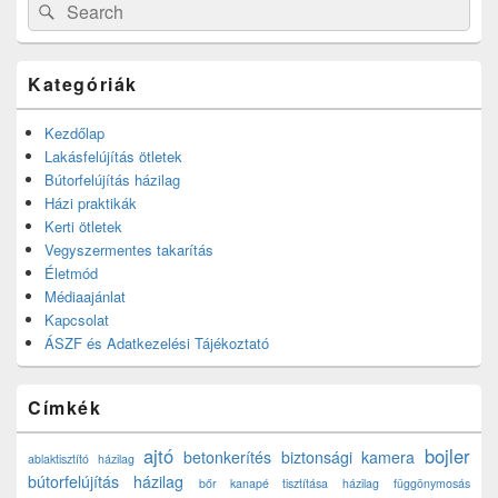
Search
Search
for:
Kategóriák
Kezdőlap
Lakásfelújítás ötletek
Bútorfelújítás házilag
Házi praktikák
Kerti ötletek
Vegyszermentes takarítás
Életmód
Médiaajánlat
Kapcsolat
ÁSZF és Adatkezelési Tájékoztató
Címkék
ajtó
bojler
betonkerítés
biztonsági kamera
ablaktisztító házilag
bútorfelújítás házilag
bőr kanapé tisztítása házilag
függönymosás