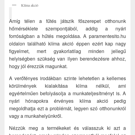
Klíma akció
Amíg télen a fűtés játszik főszerepet otthonunk
hőmérséklete szempontjából, addig a nyári
forróságban a hűtés megoldása. A paramentesito.hu
oldalon található klíma akció éppen ezért kap nagy
figyelmet, mert gyakorlatilag minden jellegű
helyiségben szükség van ilyen berendezésre ahhoz,
hogy jól érezzük magunkat.
A verőfényes irodákban szinte lehetetlen a kellemes
körülmények kialakítása klíma nélkül, ami
egyértelműen befolyásolja a munkateljesítményt is. A
nyári hónapokra érvényes klíma akció pedig
megoldhatja ezt a problémát, legyen szó otthonunkról
vagy a munkahelyünkről.
Nézzük meg a termékeket és válasszuk ki azt a