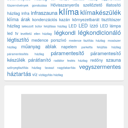
Hővisszanyerős szellőztető
illatosító
fűszernövények gondozása
klíma
klímakészülék
infraszauna
házilag
infra
klíma árak
kondenzációs kazán
környezetbarát tisztítószer
LED izzó
házilag
LED
LED lámpa
lakkozott bútor felújítása házilag
légkondicionáló
légkondi
led tv
levéltetű ellen házilag
légtisztító
medence porszívó
medence tisztítás házilag
mosószer
műanyag ablak
napelem
házilag
parketta felújítás házilag
páramentesítő
páramentesítő
páramentesítés házilag
készülék
párátlanító
szauna
redőny
radiátor festés házilag
vegyszermentes
szőnyegtisztítás házilag
tavaszi nagytakarítás
háztartás
víz
vízlágyítás házilag