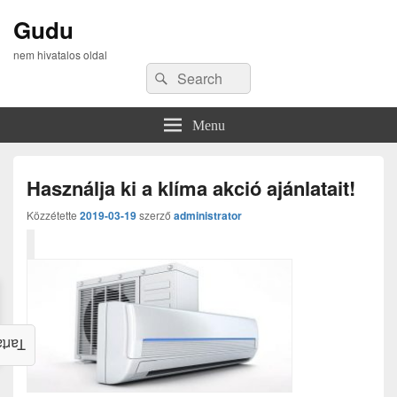
Gudu
nem hivatalos oldal
Search
Search
for:
Menu
Használja ki a klíma akció ajánlatait!
Közzétette
2019-03-19
szerző
administrator
alom