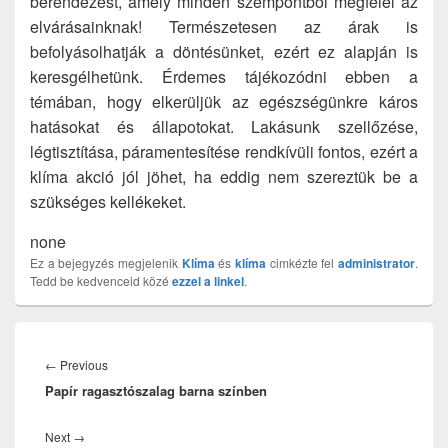
berendezést, amely minden szempontból megfelel az
elvárásainknak! Természetesen az árak is
befolyásolhatják a döntésünket, ezért ez alapján is
keresgélhetünk. Érdemes tájékozódni ebben a
témában, hogy elkerüljük az egészségünkre káros
hatásokat és állapotokat. Lakásunk szellőzése,
légtisztítása, páramentesítése rendkívüli fontos, ezért a
klíma akció jól jöhet, ha eddig nem szereztük be a
szükséges kellékeket.
none
Ez a bejegyzés megjelenik
Klíma
és
klíma
cimkézte fel
administrator
.
Tedd be kedvenceid közé
ezzel a linkel
.
Bejegyzés
navigáció
Previous
←
Previous
Papír ragasztószalag barna színben
post:
Next
Next
→