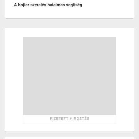
A bojler szerelés hatalmas segítség
post:
Primary
Sidebar
Widget
Area