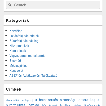
Search
Search
for:
Kategóriák
Kezdőlap
Lakásfelújítás ötletek
Bútorfelújítás házilag
Házi praktikák
Kerti ötletek
Vegyszermentes takarítás
Életmód
Médiaajánlat
Kapcsolat
ÁSZF és Adatkezelési Tájékoztató
Címkék
ajtó
bojler
betonkerítés
biztonsági kamera
ablaktisztító házilag
bútorfelújítás házilag
bőr kanapé tisztítása házilag
függönymosás