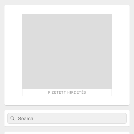
Primary
Sidebar
Widget
Area
Search
Search
for: