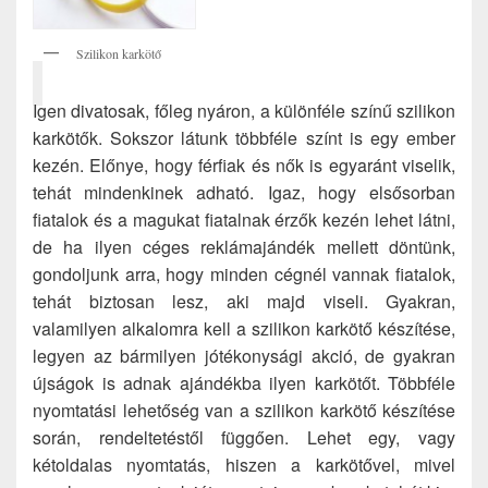
Szilikon karkötő
Igen divatosak, főleg nyáron, a különféle színű szilikon
karkötők. Sokszor látunk többféle színt is egy ember
kezén. Előnye, hogy férfiak és nők is egyaránt viselik,
tehát mindenkinek adható. Igaz, hogy elsősorban
fiatalok és a magukat fiatalnak érzők kezén lehet látni,
de ha ilyen céges reklámajándék mellett döntünk,
gondoljunk arra, hogy minden cégnél vannak fiatalok,
tehát biztosan lesz, aki majd viseli. Gyakran,
valamilyen alkalomra kell a szilikon karkötő készítése,
legyen az bármilyen jótékonysági akció, de gyakran
újságok is adnak ajándékba ilyen karkötőt. Többféle
nyomtatási lehetőség van a szilikon karkötő készítése
során, rendeltetéstől függően. Lehet egy, vagy
kétoldalas nyomtatás, hiszen a karkötővel, mivel