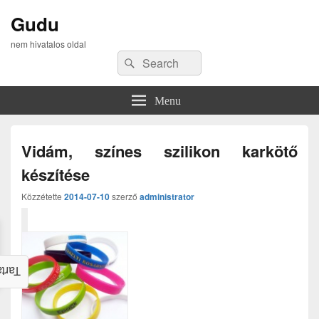
Gudu
nem hivatalos oldal
Search
Search
for:
Menu
Vidám, színes szilikon karkötő
készítése
Közzétette
2014-07-10
szerző
administrator
alom