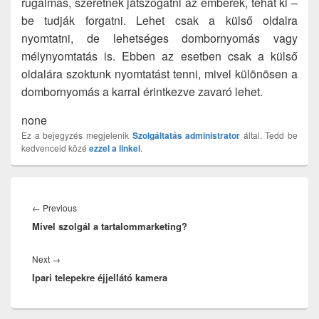
rugalmas, szeretnek játszogatni az emberek, tehát ki –
be tudják forgatni. Lehet csak a külső oldalra
nyomtatni, de lehetséges dombornyomás vagy
mélynyomtatás is. Ebben az esetben csak a külső
oldalára szoktunk nyomtatást tenni, mivel különösen a
dombornyomás a karral érintkezve zavaró lehet.
none
Ez a bejegyzés megjelenik
Szolgáltatás
administrator
által. Tedd be
kedvenceid közé
ezzel a linkel
.
Bejegyzés
navigáció
Previous
←
Previous
Mivel szolgál a tartalommarketing?
post:
Next
Next
→
Ipari telepekre éjjellátó kamera
post: