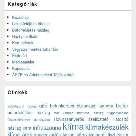
Kategóriák
Kezdőlap
Lakásfelújítás ötletek
Bútorfelújítás házilag
Házi praktikák
Kerti ötletek
Vegyszermentes takarítás
Életmód
Médiaajánlat
Kapcsolat
ÁSZF és Adatkezelési Tájékoztató
Címkék
ajtó
bojler
betonkerítés
biztonsági kamera
ablaktisztító házilag
bútorfelújítás házilag
bőr kanapé tisztítása házilag
függönymosás
Hővisszanyerős szellőztető
illatosító
fűszernövények gondozása
klíma
klímakészülék
infraszauna
házilag
infra
klíma árak
kondenzációs kazán
környezetbarát tisztítószer