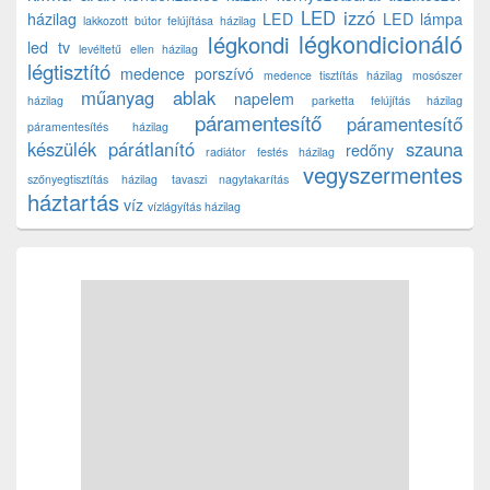
LED izzó
házilag
LED
LED lámpa
lakkozott bútor felújítása házilag
légkondicionáló
légkondi
led tv
levéltetű ellen házilag
légtisztító
medence porszívó
medence tisztítás házilag
mosószer
műanyag ablak
napelem
házilag
parketta felújítás házilag
páramentesítő
páramentesítő
páramentesítés házilag
készülék
párátlanító
szauna
redőny
radiátor festés házilag
vegyszermentes
szőnyegtisztítás házilag
tavaszi nagytakarítás
háztartás
víz
vízlágyítás házilag