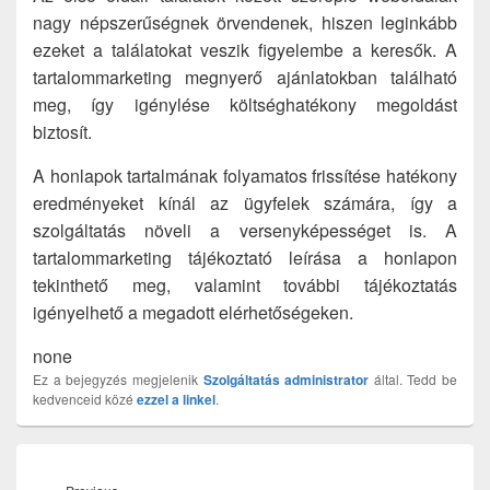
nagy népszerűségnek örvendenek, hiszen leginkább
ezeket a találatokat veszik figyelembe a keresők. A
tartalommarketing megnyerő ajánlatokban található
meg, így igénylése költséghatékony megoldást
biztosít.
A honlapok tartalmának folyamatos frissítése hatékony
eredményeket kínál az ügyfelek számára, így a
szolgáltatás növeli a versenyképességet is. A
tartalommarketing tájékoztató leírása a honlapon
tekinthető meg, valamint további tájékoztatás
igényelhető a megadott elérhetőségeken.
none
Ez a bejegyzés megjelenik
Szolgáltatás
administrator
által. Tedd be
kedvenceid közé
ezzel a linkel
.
Bejegyzés
navigáció