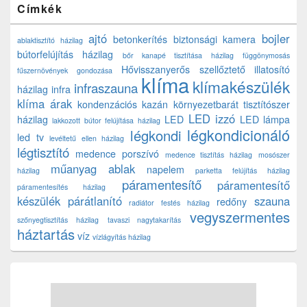
Címkék
ajtó
bojler
betonkerítés
biztonsági kamera
ablaktisztító házilag
bútorfelújítás házilag
bőr kanapé tisztítása házilag
függönymosás
Hővisszanyerős szellőztető
illatosító
fűszernövények gondozása
klíma
klímakészülék
infraszauna
házilag
infra
klíma árak
kondenzációs kazán
környezetbarát tisztítószer
LED izzó
házilag
LED
LED lámpa
lakkozott bútor felújítása házilag
légkondicionáló
légkondi
led tv
levéltetű ellen házilag
légtisztító
medence porszívó
medence tisztítás házilag
mosószer
műanyag ablak
napelem
házilag
parketta felújítás házilag
páramentesítő
páramentesítő
páramentesítés házilag
készülék
párátlanító
szauna
redőny
radiátor festés házilag
vegyszermentes
szőnyegtisztítás házilag
tavaszi nagytakarítás
háztartás
víz
vízlágyítás házilag