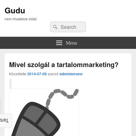
Gudu
nem hivatalos oldal
Search
Search
for:
Menu
Mivel szolgál a tartalommarketing?
Közzétette
2014-07-09
szerző
administrator
alom