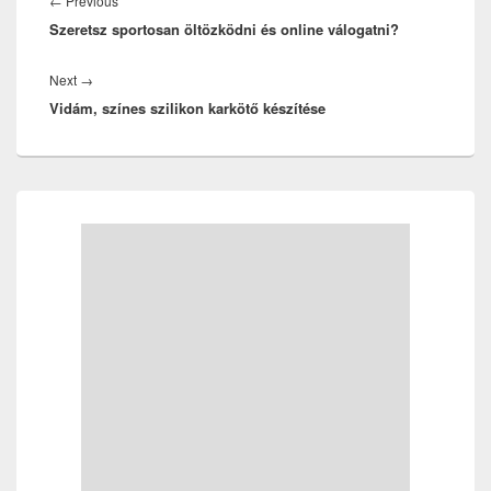
Previous
←
Previous
Szeretsz sportosan öltözködni és online válogatni?
post:
Next
Next
→
Vidám, színes szilikon karkötő készítése
post:
Primary
Sidebar
Widget
Area