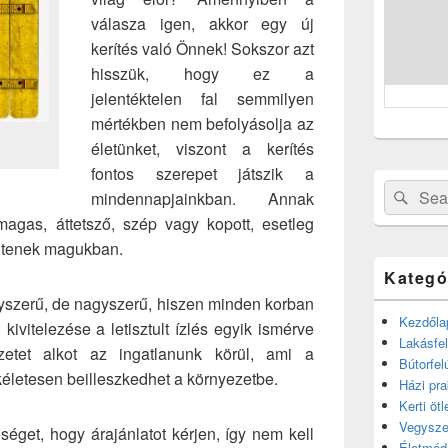
válasza igen, akkor egy új
kerítés való Önnek! Sokszor azt
hisszük, hogy ez a
jelentéktelen fal semmilyen
mértékben nem befolyásolja az
életünket, viszont a kerítés
fontos szerepet játszik a
Search
Sear
mindennapjainkban. Annak
for:
agas, áttetsző, szép vagy kopott, esetleg
ejtenek magukban.
Kategó
gyszerű, de nagyszerű, hiszen minden korban
Kezdőla
kivitelezése a letisztult ízlés egyik ismérve
Lakásfel
ezetet alkot az ingatlanunk körül, ami a
Bútorfel
életesen beilleszkedhet a környezetbe.
Házi pra
Kerti ötl
Vegysze
séget, hogy árajánlatot kérjen, így nem kell
Életmód