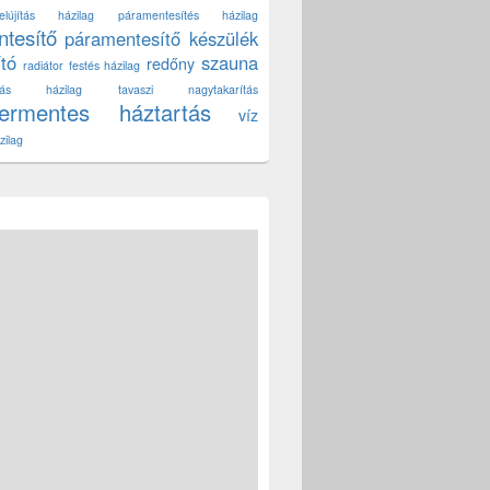
lújítás házilag
páramentesítés házilag
tesítő
páramentesítő készülék
ító
szauna
redőny
radiátor festés házilag
títás házilag
tavaszi nagytakarítás
zermentes háztartás
víz
zilag