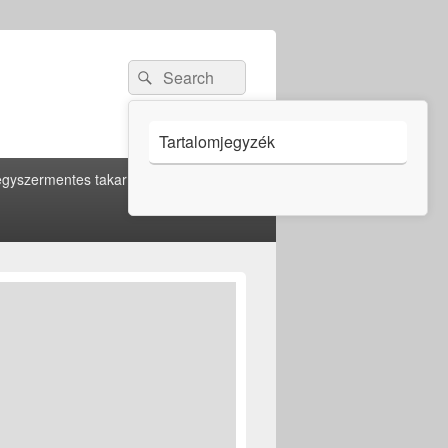
Search
Search
for:
Tartalomjegyzék
gyszermentes takarítás