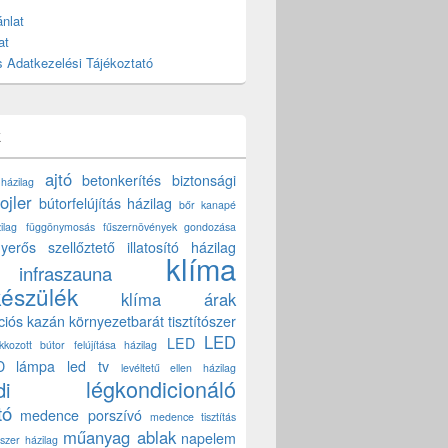
nlat
at
 Adatkezelési Tájékoztató
k
ajtó
betonkerítés
biztonsági
 házilag
ojler
bútorfelújítás házilag
bőr kanapé
ilag
függönymosás
fűszernövények gondozása
yerős szellőztető
illatosító házilag
klíma
infraszauna
készülék
klíma árak
ciós kazán
környezetbarát tisztítószer
LED
LED
akkozott bútor felújítása házilag
D lámpa
led tv
levéltetű ellen házilag
légkondicionáló
di
tó
medence porszívó
medence tisztítás
műanyag ablak
napelem
szer házilag