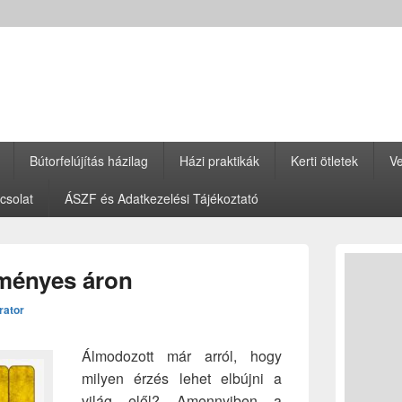
Bútorfelújítás házilag
Házi praktikák
Kerti ötletek
Ve
csolat
ÁSZF és Adatkezelési Tájékoztató
Primary
Sidebar
zményes áron
Widget
Area
rator
Álmodozott már arról, hogy
milyen érzés lehet elbújni a
világ elől? Amennyiben a