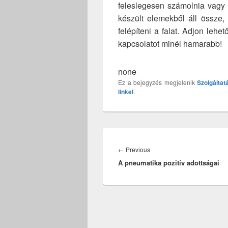
feleslegesen számolnia vagy 
készült elemekből áll össze,
felépíteni a falat. Adjon leh
kapcsolatot minél hamarabb!
none
Ez a bejegyzés megjelenik
Szolgáltat
linkel
.
Bejegyzés
navigáció
Previous
←
Previous
A pneumatika pozitív adottságai
post: