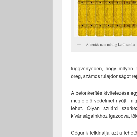
A kerítés nem mindig kerül sokba
függvényében, hogy milyen m
öreg, számos tulajdonságot r
A betonkerítés kivitelezése e
megfelelő védelmet nyújt, míg 
lehet. Olyan szilárd szerk
kívánságainkhoz igazodva, tök
Cégünk felkínálja azt a lehető