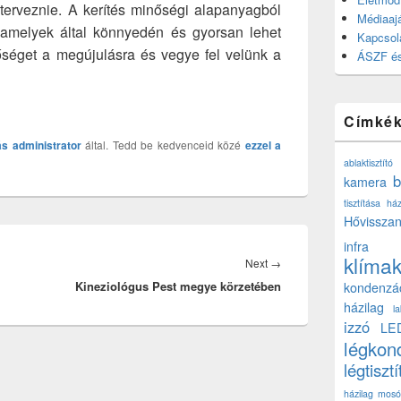
terveznie. A kerítés minőségi alapanyagból
Médiaajá
 amelyek által könnyedén és gyorsan lehet
Kapcsol
etőséget a megújulásra és vegye fel velünk a
ÁSZF és
Címké
ás
administrator
által. Tedd be kedvenceid közé
ezzel a
ablaktisztító
b
kamera
tisztítása ház
Hővisszan
infra
klíma
Next
Next
→
Kineziológus Pest megye körzetében
post:
kondenzá
házilag
l
izzó
LE
légkon
légtisztí
házilag
mosó