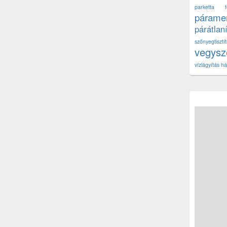
parketta fe
páramen
párátlan
szőnyegtisz
vegys
vízlágyítás há