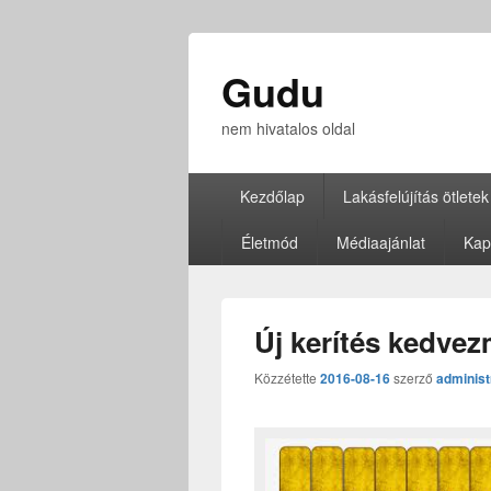
Gudu
nem hivatalos oldal
Elsődleges
Kezdőlap
Lakásfelújítás ötletek
menü
Életmód
Médiaajánlat
Kap
Új kerítés kedve
Közzétette
2016-08-16
szerző
administ