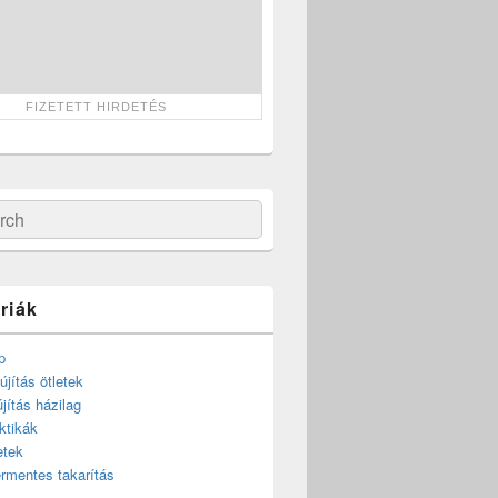
ch
riák
p
újítás ötletek
újítás házilag
ktikák
etek
rmentes takarítás