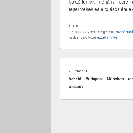
baktériumok néhány perc 
tejtermékek és a tojásos ételek
none
Ez a bejegyzés megjelenik
Webáruhá
kedvenceid közé
ezzel a linkel
.
Bejegyzés
navigáció
Previous
←
Previous
Vehető Budapest München rep
post:
olcsón?