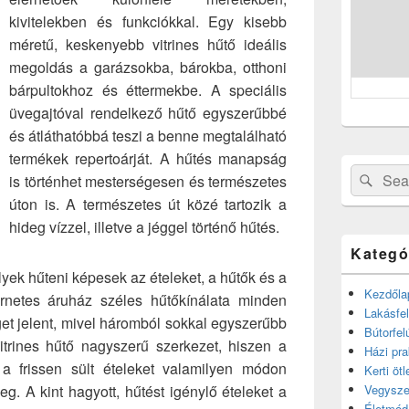
kivitelekben és funkciókkal. Egy kisebb
méretű, keskenyebb vitrines hűtő ideális
megoldás a garázsokba, bárokba, otthoni
bárpultokhoz és éttermekbe. A speciális
üvegajtóval rendelkező hűtő egyszerűbbé
és átláthatóbbá teszi a benne megtalálható
termékek repertoárját. A hűtés manapság
Search
Sear
is történhet mesterségesen és természetes
for:
úton is. A természetes út közé tartozik a
hideg vízzel, illetve a jéggel történő hűtés.
Kategó
ek hűteni képesek az ételeket, a hűtők és a
Kezdőla
ternetes áruház széles hűtőkínálata minden
Lakásfel
t jelent, mivel háromból sokkal egyszerűbb
Bútorfel
vitrines hűtő nagyszerű szerkezet, hiszen a
Házi pra
a frissen sült ételeket valamilyen módon
Kerti ötl
g. A kint hagyott, hűtést igénylő ételeket a
Vegysze
Életmód