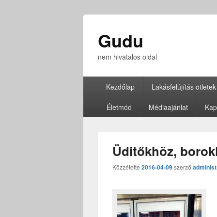
Gudu
nem hivatalos oldal
Elsődleges
Kezdőlap
Lakásfelújítás ötletek
menü
Életmód
Médiaajánlat
Kap
Üditőkhöz, borokh
Közzétette
2016-04-09
szerző
administ