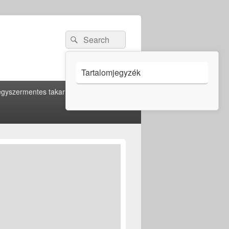
Search
Search
for:
Tartalomjegyzék
gyszermentes takarítás