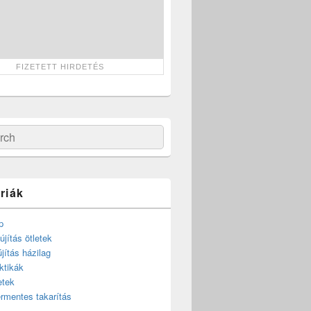
ch
riák
p
újítás ötletek
újítás házilag
ktikák
etek
rmentes takarítás