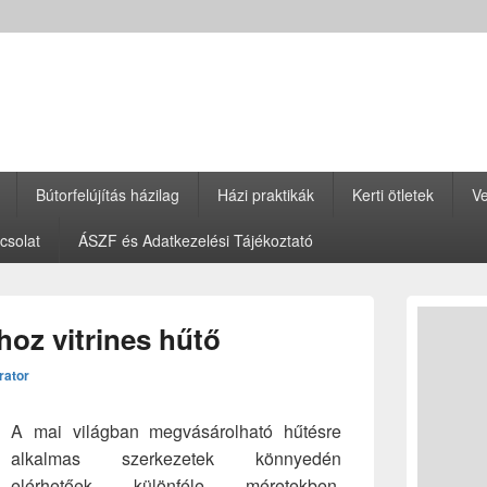
Bútorfelújítás házilag
Házi praktikák
Kerti ötletek
Ve
csolat
ÁSZF és Adatkezelési Tájékoztató
Primary
Sidebar
oz vitrines hűtő
Widget
Area
rator
A mai világban megvásárolható hűtésre
alkalmas szerkezetek könnyedén
elérhetőek különféle méretekben,