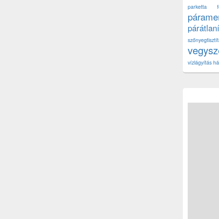
parketta fe
páramen
párátlan
szőnyegtisz
vegys
vízlágyítás há