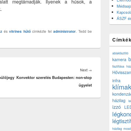
alatt megtámadják. Ilyenek a húsok, a
Médiaajá
.
Kapcsol
ÁSZF és
z
és
vitrines hűtő
cimkézte fel
administrator
. Tedd be
Címké
ablaktisztító
b
kamera
tisztítása ház
Next
Next
→
Hővisszan
ülőjegy
Konvektor szerelés Budapesten: non-stop
post:
infra
klíma
ügyelet
kondenzá
házilag
l
izzó
LE
légkon
légtisztí
házilag
mosó