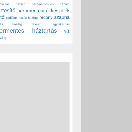
lújítás házilag
páramentesítés házilag
tesítő
páramentesítő készülék
ító
szauna
redőny
radiátor festés házilag
títás házilag
tavaszi nagytakarítás
zermentes háztartás
víz
zilag