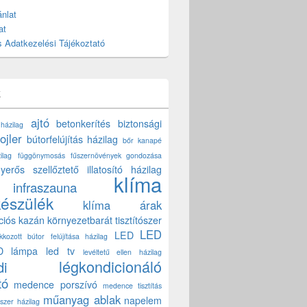
nlat
at
 Adatkezelési Tájékoztató
k
ajtó
betonkerítés
biztonsági
 házilag
ojler
bútorfelújítás házilag
bőr kanapé
ilag
függönymosás
fűszernövények gondozása
yerős szellőztető
illatosító házilag
klíma
infraszauna
készülék
klíma árak
ciós kazán
környezetbarát tisztítószer
LED
LED
akkozott bútor felújítása házilag
D lámpa
led tv
levéltetű ellen házilag
légkondicionáló
di
tó
medence porszívó
medence tisztítás
műanyag ablak
napelem
szer házilag