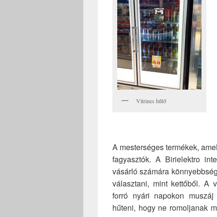
Vitrines hűtő
A mesterséges termékek, amely
fagyasztók. A Birielektro in
vásárló számára könnyebbsége
választani, mint kettőből. A 
forró nyári napokon muszáj 
hűteni, hogy ne romoljanak me