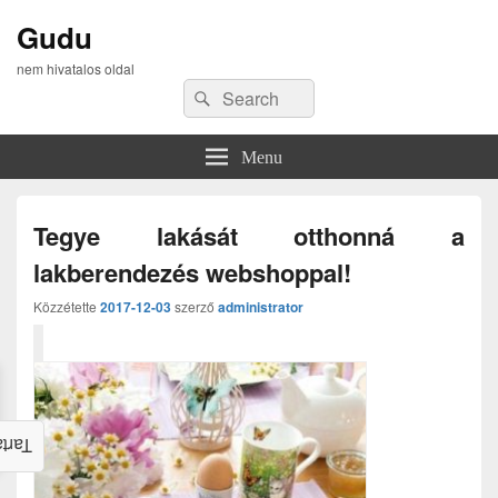
Gudu
nem hivatalos oldal
Search
Search
for:
Menu
Tegye lakását otthonná a
lakberendezés webshoppal!
Közzétette
2017-12-03
szerző
administrator
alom