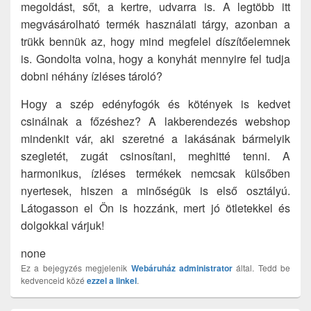
megoldást, sőt, a kertre, udvarra is. A legtöbb itt
megvásárolható termék használati tárgy, azonban a
trükk bennük az, hogy mind megfelel díszítőelemnek
is. Gondolta volna, hogy a konyhát mennyire fel tudja
dobni néhány ízléses tároló?
Hogy a szép edényfogók és kötények is kedvet
csinálnak a főzéshez? A lakberendezés webshop
mindenkit vár, aki szeretné a lakásának bármelyik
szegletét, zugát csinosítani, meghitté tenni. A
harmonikus, ízléses termékek nemcsak külsőben
nyertesek, hiszen a minőségük is első osztályú.
Látogasson el Ön is hozzánk, mert jó ötletekkel és
dolgokkal várjuk!
none
Ez a bejegyzés megjelenik
Webáruház
administrator
által. Tedd be
kedvenceid közé
ezzel a linkel
.