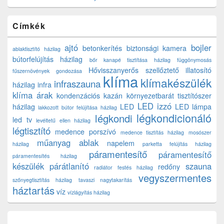
Címkék
ajtó
bojler
betonkerítés
biztonsági kamera
ablaktisztító házilag
bútorfelújítás házilag
bőr kanapé tisztítása házilag
függönymosás
Hővisszanyerős szellőztető
illatosító
fűszernövények gondozása
klíma
klímakészülék
infraszauna
házilag
infra
klíma árak
kondenzációs kazán
környezetbarát tisztítószer
LED izzó
házilag
LED
LED lámpa
lakkozott bútor felújítása házilag
légkondicionáló
légkondi
led tv
levéltetű ellen házilag
légtisztító
medence porszívó
medence tisztítás házilag
mosószer
műanyag ablak
napelem
házilag
parketta felújítás házilag
páramentesítő
páramentesítő
páramentesítés házilag
készülék
párátlanító
szauna
redőny
radiátor festés házilag
vegyszermentes
szőnyegtisztítás házilag
tavaszi nagytakarítás
háztartás
víz
vízlágyítás házilag