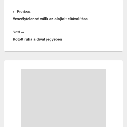
Bejegyzés
navigáció
Previous
←
Previous
Veszélytelenné válik az olajfolt eltávolítása
post:
Next
Next
→
Kötött ruha a divat jegyében
post:
Primary
Sidebar
Widget
Area