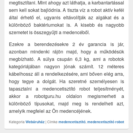
megtisztítani. Mint ahogy azt láthatja, a karbantartással
sem kell sokat bajlódnia. A tiszta víz a robot aktív keféi
által érhető el, ugyanis eltávolítják az algákat és a
különböző baktériumokat is. A kisebb és nagyobb
szemetet is összegyűjti a medencéből.
Ezekre a berendezésekre 2 év garancia is jár,
azonban mindenki rájön majd, hogy a működésük
megbízható. A súlya csupán 6,3 kg, ami a robotok
kategóriájában nagyon jónak számít. 12 méteres
kábelhossz áll a rendelkezésére, ami bőven elég arra,
hogy tegye a dolgát. Ha szeretné személyesen is
tapasztalni a medencetisztító robot teljesítményét,
akkor a robotguru.hu oldalon megismerheti a
különböző típusokat, majd meg is rendelheti azt,
amelyik megfelel az Ön medencéjének.
Kategoria
Webáruház
|
Cimke
medencetisztító
,
medencetisztító robot