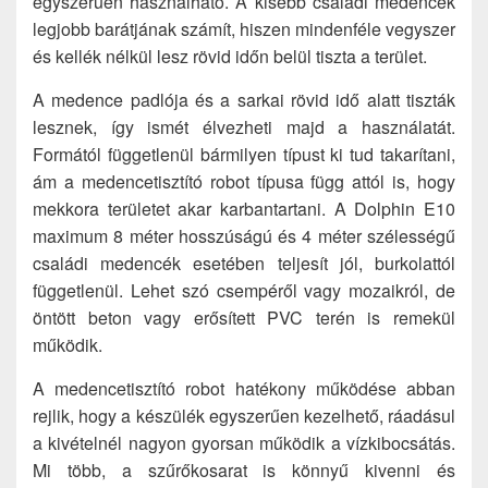
egyszerűen használható. A kisebb családi medencék
legjobb barátjának számít, hiszen mindenféle vegyszer
és kellék nélkül lesz rövid időn belül tiszta a terület.
A medence padlója és a sarkai rövid idő alatt tiszták
lesznek, így ismét élvezheti majd a használatát.
Formától függetlenül bármilyen típust ki tud takarítani,
ám a medencetisztító robot típusa függ attól is, hogy
mekkora területet akar karbantartani. A Dolphin E10
maximum 8 méter hosszúságú és 4 méter szélességű
családi medencék esetében teljesít jól, burkolattól
függetlenül. Lehet szó csempéről vagy mozaikról, de
öntött beton vagy erősített PVC terén is remekül
működik.
A medencetisztító robot hatékony működése abban
rejlik, hogy a készülék egyszerűen kezelhető, ráadásul
a kivételnél nagyon gyorsan működik a vízkibocsátás.
Mi több, a szűrőkosarat is könnyű kivenni és