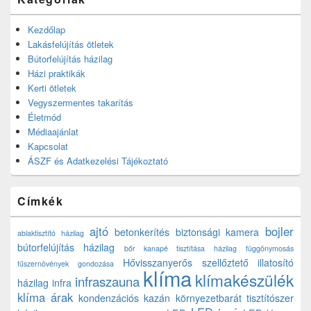
Kezdőlap
Lakásfelújítás ötletek
Bútorfelújítás házilag
Házi praktikák
Kerti ötletek
Vegyszermentes takarítás
Életmód
Médiaajánlat
Kapcsolat
ÁSZF és Adatkezelési Tájékoztató
Címkék
ajtó
bojler
betonkerítés
biztonsági kamera
ablaktisztító házilag
bútorfelújítás házilag
bőr kanapé tisztítása házilag
függönymosás
Hővisszanyerős szellőztető
illatosító
fűszernövények gondozása
klíma
klímakészülék
infraszauna
házilag
infra
klíma árak
kondenzációs kazán
környezetbarát tisztítószer