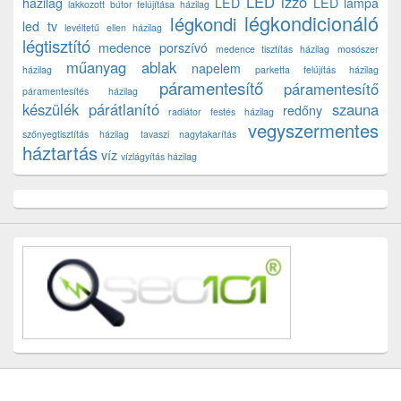
LED izzó
házilag
LED
LED lámpa
lakkozott bútor felújítása házilag
légkondicionáló
légkondi
led tv
levéltetű ellen házilag
légtisztító
medence porszívó
medence tisztítás házilag
mosószer
műanyag ablak
napelem
házilag
parketta felújítás házilag
páramentesítő
páramentesítő
páramentesítés házilag
készülék
párátlanító
szauna
redőny
radiátor festés házilag
vegyszermentes
szőnyegtisztítás házilag
tavaszi nagytakarítás
háztartás
víz
vízlágyítás házilag