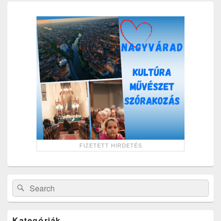
Primary
Sidebar
Widget
Area
Search
Search
for:
Kategóriák