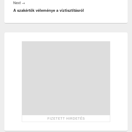
Next
Next
→
A szakértők véleménye a víztisztításról
post:
Primary
Sidebar
Widget
Area