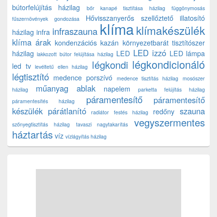
bútorfelújítás házilag
bőr kanapé tisztítása házilag
függönymosás
Hővisszanyerős szellőztető
illatosító
fűszernövények gondozása
klíma
klímakészülék
infraszauna
házilag
infra
klíma árak
kondenzációs kazán
környezetbarát tisztítószer
LED izzó
házilag
LED
LED lámpa
lakkozott bútor felújítása házilag
légkondicionáló
légkondi
led tv
levéltetű ellen házilag
légtisztító
medence porszívó
medence tisztítás házilag
mosószer
műanyag ablak
napelem
házilag
parketta felújítás házilag
páramentesítő
páramentesítő
páramentesítés házilag
készülék
párátlanító
szauna
redőny
radiátor festés házilag
vegyszermentes
szőnyegtisztítás házilag
tavaszi nagytakarítás
háztartás
víz
vízlágyítás házilag