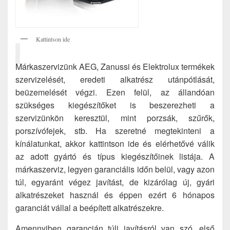
Kattintson ide
Márkaszervizünk AEG, Zanussi és Elektrolux termékek
szervizelését, eredeti alkatrész utánpótlását,
beüzemelését végzi. Ezen felül, az állandóan
szükséges kiegészítőket is beszerezheti a
szervizünkön keresztül, mint porzsák, szűrők,
porszívófejek, stb. Ha szeretné megtekinteni a
kínálatunkat, akkor kattintson ide és elérhetővé válik
az adott gyártó és típus kiegészítőinek listája. A
márkaszerviz, legyen garanciális időn belül, vagy azon
túl, egyaránt végez javítást, de kizárólag új, gyári
alkatrészeket használ és éppen ezért 6 hónapos
garanciát vállal a beépített alkatrészekre.
Amennyiben garancián túli javításról van szó, első