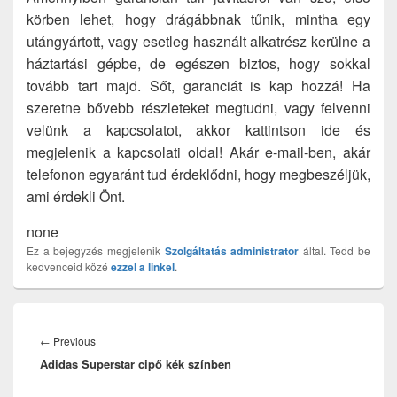
körben lehet, hogy drágábbnak tűnik, mintha egy
utángyártott, vagy esetleg használt alkatrész kerülne a
háztartási gépbe, de egészen biztos, hogy sokkal
tovább tart majd. Sőt, garanciát is kap hozzá! Ha
szeretne bővebb részleteket megtudni, vagy felvenni
velünk a kapcsolatot, akkor kattintson ide és
megjelenik a kapcsolati oldal! Akár e-mail-ben, akár
telefonon egyaránt tud érdeklődni, hogy megbeszéljük,
ami érdekli Önt.
none
Ez a bejegyzés megjelenik
Szolgáltatás
administrator
által. Tedd be
kedvenceid közé
ezzel a linkel
.
Bejegyzés
navigáció
Previous
←
Previous
Adidas Superstar cipő kék színben
post: