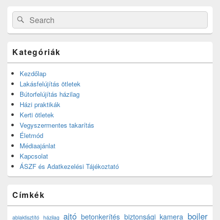
Search
Search
for:
Kategóriák
Kezdőlap
Lakásfelújítás ötletek
Bútorfelújítás házilag
Házi praktikák
Kerti ötletek
Vegyszermentes takarítás
Életmód
Médiaajánlat
Kapcsolat
ÁSZF és Adatkezelési Tájékoztató
Címkék
ajtó
bojler
betonkerítés
biztonsági kamera
ablaktisztító házilag