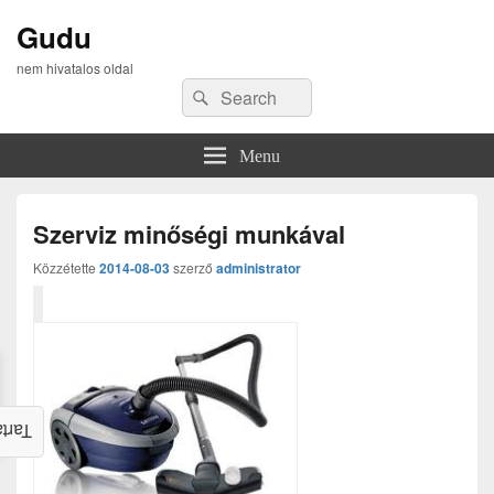
Gudu
nem hivatalos oldal
Search
Search
for:
Menu
Szerviz minőségi munkával
Közzétette
2014-08-03
szerző
administrator
alom