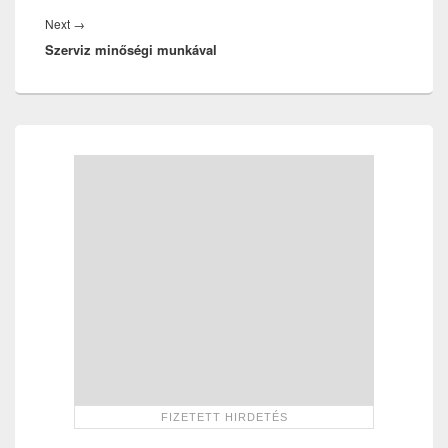
Next
Next
→
Szerviz minőségi munkával
post:
Primary
Sidebar
Widget
Area