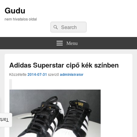
Gudu
nem hivatalos oldal
Search
Search
for:
Menu
Adidas Superstar cipő kék színben
Közzétette
2014-07-31
szerző
administrator
alom