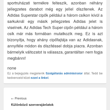
sportruházati termékre felteszik, azonban néhány
jellegzetes darabot még egy jellel díszítenek. Az
Adidas Superstar cipők például a három csíkon kívül a
sarkuknál egy másik jellegzetes Adidas jelet is
viselnek. Az Adidas Tech Super cipőn például a három
csík már más formában mutatkozik meg. Ez is azt
bizonyítja, hogy ahány cipőfajtája van az Adidasnak,
annyiféle módon és díszítéssel dobja piacra. Azonban
bármelyik változatot is válassza, garantáltan nem fogja
megbánni!
none
Ez a bejegyzés megjelenik
Szolgáltatás
administrator
által. Tedd be
kedvenceid közé
ezzel a linkel
.
Bejegyzés
navigáció
Previous
←
Previous
Különböző szerverajánlatok
post: