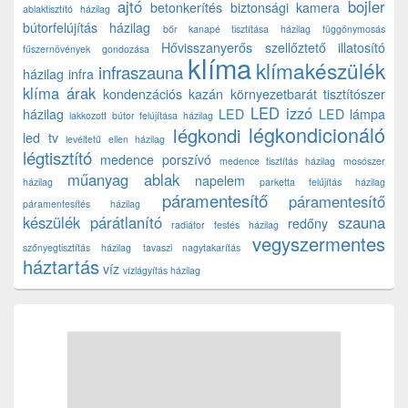
ajtó
bojler
betonkerítés
biztonsági kamera
ablaktisztító házilag
bútorfelújítás házilag
bőr kanapé tisztítása házilag
függönymosás
Hővisszanyerős szellőztető
illatosító
fűszernövények gondozása
klíma
klímakészülék
infraszauna
házilag
infra
klíma árak
kondenzációs kazán
környezetbarát tisztítószer
LED izzó
házilag
LED
LED lámpa
lakkozott bútor felújítása házilag
légkondicionáló
légkondi
led tv
levéltetű ellen házilag
légtisztító
medence porszívó
medence tisztítás házilag
mosószer
műanyag ablak
napelem
házilag
parketta felújítás házilag
páramentesítő
páramentesítő
páramentesítés házilag
készülék
párátlanító
szauna
redőny
radiátor festés házilag
vegyszermentes
szőnyegtisztítás házilag
tavaszi nagytakarítás
háztartás
víz
vízlágyítás házilag