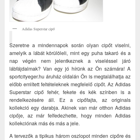
Adidas Superstar cipő
Szeretne a mindennapok során olyan cipőt viselni,
amelyik a lábát körülöleli, mint egy puha takaró és a
nap végén nem jelentkeznek a viseléssel járó
lábfájdalmak? Van egy jó hírünk az Ön számára! A
sportcityeger.hu áruház oldalán Ön is megtalálhatja az
előbb említett feltételeknek megfelelő cipőt. Az Adidas
Superstar cipő fehér, fekete és kék színben is a
rendelkezésére áll. Ez a cipőfajta, az originals
kollekció egy darabja. Akinek van már otthon Adidas
cipője, az már felfedezhette, hogy minden Adidas
kollekciónak más és más a jele.
A tervezők a tipikus három oszlopot minden cipőre és