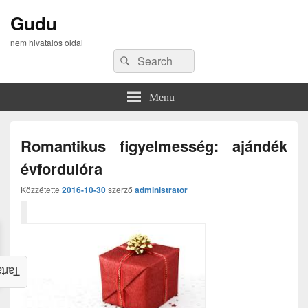
Gudu
nem hivatalos oldal
Search
Search
for:
Menu
Romantikus figyelmesség: ajándék
évfordulóra
Közzétette
2016-10-30
szerző
administrator
alom