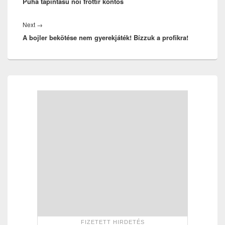
Puha tapintású női frottír köntös
post:
Next
Next
→
A bojler bekötése nem gyerekjáték! Bízzuk a profikra!
post:
Primary
Sidebar
Widget
Area