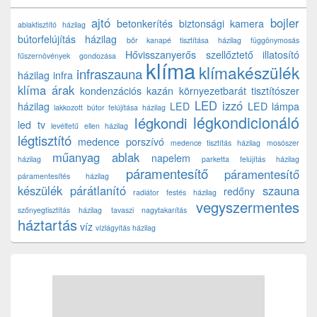
ajtó
bojler
betonkerítés
biztonsági kamera
ablaktisztító házilag
bútorfelújítás házilag
bőr kanapé tisztítása házilag
függönymosás
Hővisszanyerős szellőztető
illatosító
fűszernövények gondozása
klíma
klímakészülék
infraszauna
házilag
infra
klíma árak
kondenzációs kazán
környezetbarát tisztítószer
LED izzó
házilag
LED
LED lámpa
lakkozott bútor felújítása házilag
légkondicionáló
légkondi
led tv
levéltetű ellen házilag
légtisztító
medence porszívó
medence tisztítás házilag
mosószer
műanyag ablak
napelem
házilag
parketta felújítás házilag
páramentesítő
páramentesítő
páramentesítés házilag
készülék
párátlanító
szauna
redőny
radiátor festés házilag
vegyszermentes
szőnyegtisztítás házilag
tavaszi nagytakarítás
háztartás
víz
vízlágyítás házilag