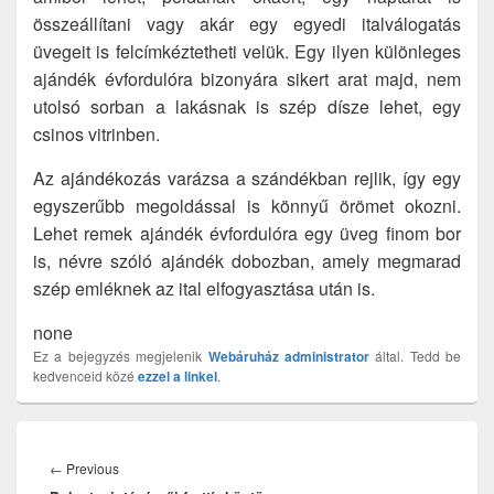
összeállítani vagy akár egy egyedi italválogatás
üvegeit is felcímkéztetheti velük. Egy ilyen különleges
ajándék évfordulóra bizonyára sikert arat majd, nem
utolsó sorban a lakásnak is szép dísze lehet, egy
csinos vitrinben.
Az ajándékozás varázsa a szándékban rejlik, így egy
egyszerűbb megoldással is könnyű örömet okozni.
Lehet remek ajándék évfordulóra egy üveg finom bor
is, névre szóló ajándék dobozban, amely megmarad
szép emléknek az ital elfogyasztása után is.
none
Ez a bejegyzés megjelenik
Webáruház
administrator
által. Tedd be
kedvenceid közé
ezzel a linkel
.
Bejegyzés
navigáció
Previous
←
Previous