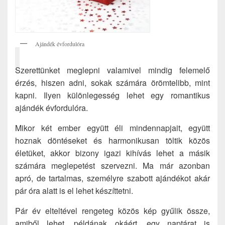
Ajándék évfordulóra
Szerettünket meglepni valamivel mindig felemelő
érzés, hiszen adni, sokak számára örömtelibb, mint
kapni. Ilyen különlegesség lehet egy romantikus
ajándék évfordulóra.
Mikor két ember együtt éli mindennapjait, együtt
hoznak döntéseket és harmonikusan töltik közös
életüket, akkor bizony igazi kihívás lehet a másik
számára meglepetést szervezni. Ma már azonban
apró, de tartalmas, személyre szabott ajándékot akár
pár óra alatt is el lehet készíttetni.
Pár év elteltével rengeteg közös kép gyűlik össze,
amiből lehet, példának okáért, egy naptárat is