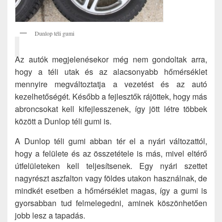
Dunlop téli gumi
Az autók megjelenésekor még nem gondoltak arra,
hogy a téli utak és az alacsonyabb hőmérséklet
mennyire megváltoztatja a vezetést és az autó
kezelhetőségét. Később a fejlesztők rájöttek, hogy más
abroncsokat kell kifejlesszenek, így jött létre többek
között a Dunlop téli gumi is.
A Dunlop téli gumi abban tér el a nyári változattól,
hogy a felülete és az összetétele is más, mivel eltérő
útfelületeken kell teljesítsenek. Egy nyári szettet
nagyrészt aszfalton vagy földes utakon használnak, de
mindkét esetben a hőmérséklet magas, így a gumi is
gyorsabban tud felmelegedni, aminek köszönhetően
jobb lesz a tapadás.