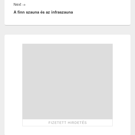
Next
Next
→
A finn szauna és az infraszauna
post:
Primary
Sidebar
Widget
Area