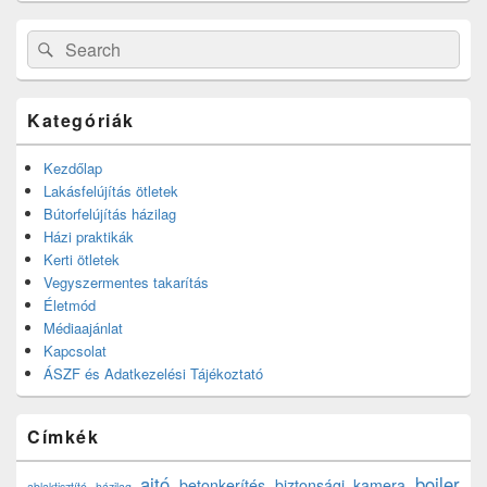
Search
Search
for:
Kategóriák
Kezdőlap
Lakásfelújítás ötletek
Bútorfelújítás házilag
Házi praktikák
Kerti ötletek
Vegyszermentes takarítás
Életmód
Médiaajánlat
Kapcsolat
ÁSZF és Adatkezelési Tájékoztató
Címkék
ajtó
bojler
betonkerítés
biztonsági kamera
ablaktisztító házilag