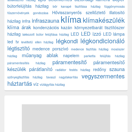
bútorfelújítás házilag
bőr kanapé tisztítása házilag
függönymosás
Hővisszanyerős szellőztető
illatosító
fűszernövények gondozása
klíma
klímakészülék
infraszauna
házilag
infra
klíma árak
kondenzációs kazán
környezetbarát tisztítószer
LED izzó
házilag
LED
LED lámpa
lakkozott bútor felújítása házilag
légkondicionáló
légkondi
led tv
levéltetű ellen házilag
légtisztító
medence porszívó
medence tisztítás házilag
mosószer
műanyag ablak
napelem
házilag
parketta felújítás házilag
páramentesítő
páramentesítő
páramentesítés házilag
készülék
párátlanító
szauna
redőny
radiátor festés házilag
vegyszermentes
szőnyegtisztítás házilag
tavaszi nagytakarítás
háztartás
víz
vízlágyítás házilag