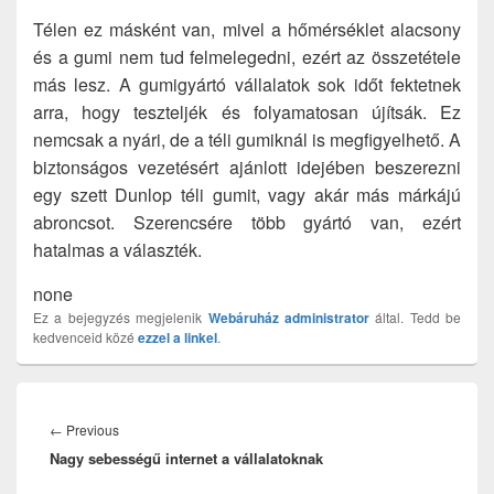
Télen ez másként van, mivel a hőmérséklet alacsony
és a gumi nem tud felmelegedni, ezért az összetétele
más lesz. A gumigyártó vállalatok sok időt fektetnek
arra, hogy teszteljék és folyamatosan újítsák. Ez
nemcsak a nyári, de a téli gumiknál is megfigyelhető. A
biztonságos vezetésért ajánlott idejében beszerezni
egy szett Dunlop téli gumit, vagy akár más márkájú
abroncsot. Szerencsére több gyártó van, ezért
hatalmas a választék.
none
Ez a bejegyzés megjelenik
Webáruház
administrator
által. Tedd be
kedvenceid közé
ezzel a linkel
.
Bejegyzés
navigáció
Previous
←
Previous
Nagy sebességű internet a vállalatoknak
post: