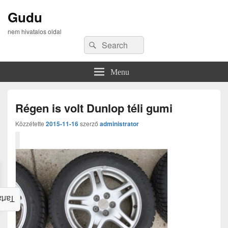
Gudu
nem hivatalos oldal
Search
Search
for:
Menu
Régen is volt Dunlop téli gumi
Közzétette
2015-11-16
szerző
administrator
alom