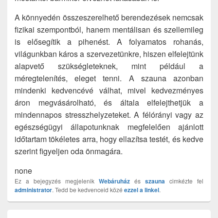
A könnyedén összeszerelhető berendezések nemcsak
fizikai szempontból, hanem mentálisan és szellemileg
is elősegítik a pihenést. A folyamatos rohanás,
világunkban káros a szervezetünkre, hiszen elfelejtünk
alapvető szükségleteknek, mint például a
méregtelenítés, eleget tenni. A szauna azonban
mindenki kedvencévé válhat, mivel kedvezményes
áron megvásárolható, és általa elfelejthetjük a
mindennapos stresszhelyzeteket. A félórányi vagy az
egészségügyi állapotunknak megfelelően ajánlott
időtartam tökéletes arra, hogy ellazítsa testét, és kedve
szerint figyeljen oda önmagára.
none
Ez a bejegyzés megjelenik
Webáruház
és
szauna
cimkézte fel
administrator
. Tedd be kedvenceid közé
ezzel a linkel
.