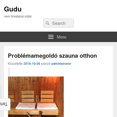
Gudu
nem hivatalos oldal
Search
Search
for:
Menu
Problémamegoldó szauna otthon
Közzétette
2016-10-08
szerző
administrator
alom