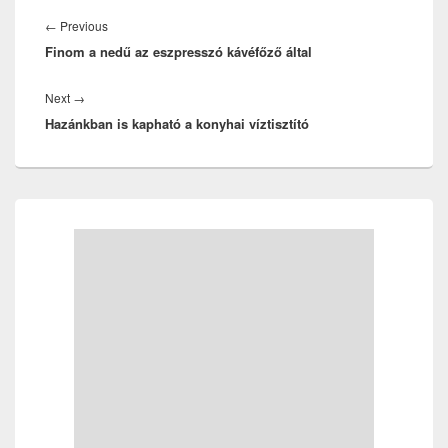
Bejegyzés
navigáció
Previous
←
Previous
Finom a nedű az eszpresszó kávéfőző által
post:
Next
Next
→
Hazánkban is kapható a konyhai víztisztító
post:
Primary
Sidebar
Widget
Area