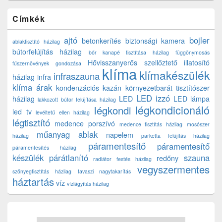
Címkék
ajtó
bojler
betonkerítés
biztonsági kamera
ablaktisztító házilag
bútorfelújítás házilag
bőr kanapé tisztítása házilag
függönymosás
Hővisszanyerős szellőztető
illatosító
fűszernövények gondozása
klíma
klímakészülék
infraszauna
házilag
infra
klíma árak
kondenzációs kazán
környezetbarát tisztítószer
LED izzó
házilag
LED
LED lámpa
lakkozott bútor felújítása házilag
légkondicionáló
légkondi
led tv
levéltetű ellen házilag
légtisztító
medence porszívó
medence tisztítás házilag
mosószer
műanyag ablak
napelem
házilag
parketta felújítás házilag
páramentesítő
páramentesítő
páramentesítés házilag
készülék
párátlanító
szauna
redőny
radiátor festés házilag
vegyszermentes
szőnyegtisztítás házilag
tavaszi nagytakarítás
háztartás
víz
vízlágyítás házilag