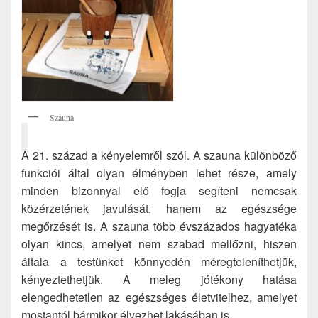
Szauna
A 21. század a kényelemről szól. A szauna különböző
funkciói által olyan élményben lehet része, amely
minden bizonnyal elő fogja segíteni nemcsak
közérzetének javulását, hanem az egészsége
megőrzését is. A szauna több évszázados hagyatéka
olyan kincs, amelyet nem szabad mellőzni, hiszen
általa a testünket könnyedén méregteleníthetjük,
kényeztethetjük. A meleg jótékony hatása
elengedhetetlen az egészséges életvitelhez, amelyet
mostantól bármikor élvezhet lakásában is.