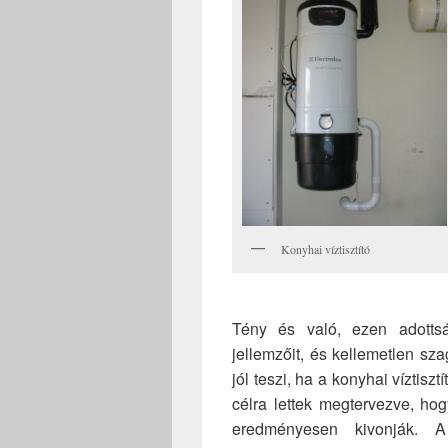
Konyhai víztisztító
Tény és való, ezen adottsá
jellemzőit, és kellemetlen sza
jól teszi, ha a konyhai víztiszt
célra lettek megtervezve, ho
eredményesen kivonják. A 