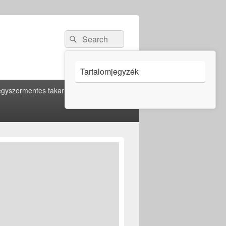
Search
Search
for:
Tartalomjegyzék
gyszermentes takarítás