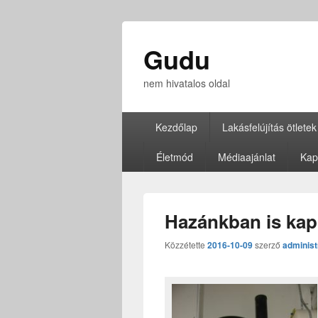
Gudu
nem hivatalos oldal
Elsődleges
Kezdőlap
Lakásfelújítás ötletek
menü
Életmód
Médiaajánlat
Kap
Hazánkban is kaph
Közzétette
2016-10-09
szerző
administ