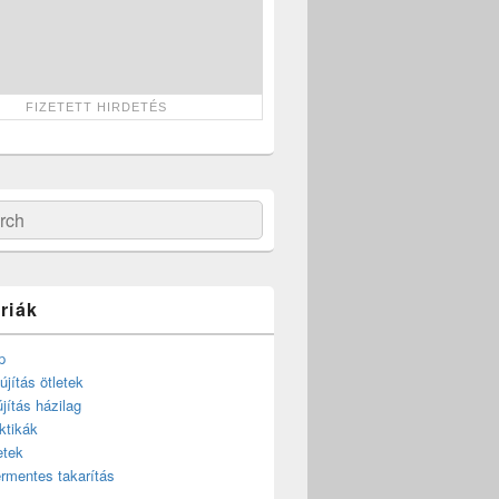
ch
riák
p
újítás ötletek
újítás házilag
ktikák
etek
rmentes takarítás