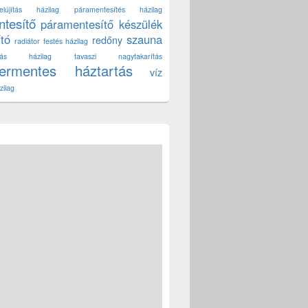
lújítás házilag
páramentesítés házilag
tesítő
páramentesítő készülék
ító
szauna
redőny
radiátor festés házilag
títás házilag
tavaszi nagytakarítás
zermentes háztartás
víz
zilag