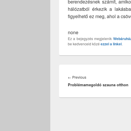
berendezésnek számít, amikor
hálózatból érkezik a lakásba
figyelhető ez meg, ahol a cs
none
Ez a bejegyzés megjelenik
Webáruhá
be kedvenceid közé
ezzel a linkel
.
Bejegyzés
navigáció
Previous
←
Previous
Problémamegoldó szauna otthon
post: