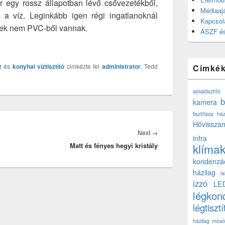
 egy rossz állapotban lévő csővezetékből,
Médiaajá
 a víz. Leginkább igen régi ingatlanoknál
Kapcsol
övek nem PVC-ből vannak.
ÁSZF és
z
és
konyhai víztisztító
cimkézte fel
administrator
. Tedd
Címké
ablaktisztító
b
kamera
tisztítása ház
Hővisszan
Next
Next
→
infra
Matt és fényes hegyi kristály
post:
klíma
kondenzá
házilag
l
izzó
LE
légkon
légtisztí
házilag
mosó