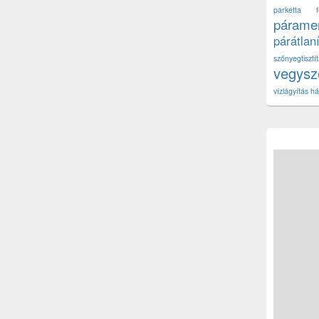
parketta fe
páramen
párátlan
szőnyegtisz
vegys
vízlágyítás há