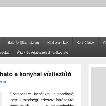
Bútorfelújítás házilag
Házi praktikák
Kerti ötletek
Ve
csolat
ÁSZF és Adatkezelési Tájékoztató
Primary
Sidebar
ató a konyhai víztisztító
Widget
Area
rator
Szerencsére hazánkról elmondható,
igen jó minőségű édesvízi forrásokkal
rendelkezik, ezáltal a háztartásokba