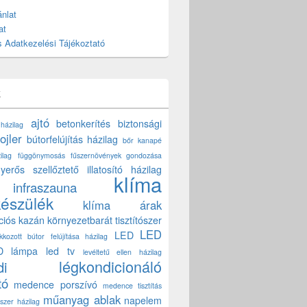
nlat
at
 Adatkezelési Tájékoztató
k
ajtó
betonkerítés
biztonsági
 házilag
ojler
bútorfelújítás házilag
bőr kanapé
ilag
függönymosás
fűszernövények gondozása
yerős szellőztető
illatosító házilag
klíma
infraszauna
készülék
klíma árak
ciós kazán
környezetbarát tisztítószer
LED
LED
akkozott bútor felújítása házilag
D lámpa
led tv
levéltetű ellen házilag
légkondicionáló
di
tó
medence porszívó
medence tisztítás
műanyag ablak
napelem
szer házilag