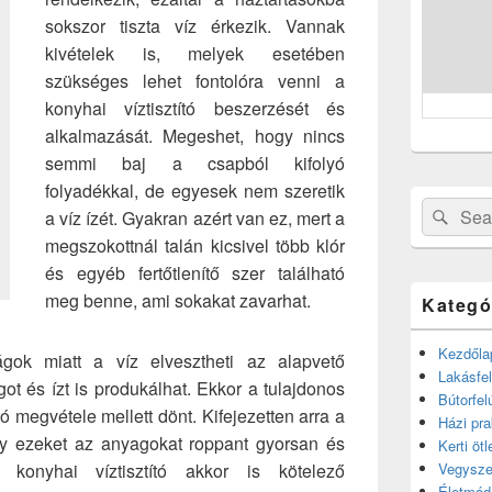
sokszor tiszta víz érkezik. Vannak
kivételek is, melyek esetében
szükséges lehet fontolóra venni a
konyhai víztisztító beszerzését és
alkalmazását. Megeshet, hogy nincs
semmi baj a csapból kifolyó
folyadékkal, de egyesek nem szeretik
Search
Sear
a víz ízét. Gyakran azért van ez, mert a
for:
megszokottnál talán kicsivel több klór
és egyéb fertőtlenítő szer található
meg benne, ami sokakat zavarhat.
Kategó
Kezdőla
gok miatt a víz elvesztheti az alapvető
Lakásfel
got és ízt is produkálhat. Ekkor a tulajdonos
Bútorfel
ító megvétele mellett dönt. Kifejezetten arra a
Házi pra
gy ezeket az anyagokat roppant gyorsan és
Kerti ötl
konyhai víztisztító akkor is kötelező
Vegysze
Életmód