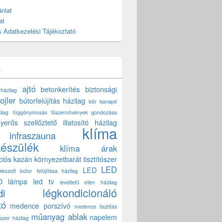
nlat
at
 Adatkezelési Tájékoztató
k
ajtó
betonkerítés
biztonsági
 házilag
ojler
bútorfelújítás házilag
bőr kanapé
ilag
függönymosás
fűszernövények gondozása
yerős szellőztető
illatosító házilag
klíma
infraszauna
készülék
klíma árak
ciós kazán
környezetbarát tisztítószer
LED
LED
akkozott bútor felújítása házilag
D lámpa
led tv
levéltetű ellen házilag
légkondicionáló
di
tó
medence porszívó
medence tisztítás
műanyag ablak
napelem
szer házilag