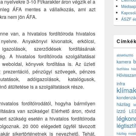
 a nyelvekre 3-10 Ft/karakter áron végzik el a
Médiaajá
lenleg ÁFA mentes a vállalkozás, ami azt
Kapcsol
rakra nem jön ÁFA.
ÁSZF és
e van, a hivatalos fordítóiroda hivatalos
nyelvre. Anyakönyvi kivonatok, erkölcsi,
Címké
 igazolások, szerződések fordításának
. A hivatalos fordítóiroda szolgáltatásai
ablaktisztító
b
kamera
weboldal, könyvek fordítása is. Az üzleti
tisztítása ház
t prezentáció, pénzügyi szövegek, pénzes
Hővisszan
utatások, adóigazolások, katalógusok,
infra
nő átültetése is a szolgáltatások része.
klíma
kondenzá
ivatalos fordítóirodától, hogyha bármilyen
házilag
l
izzó
tására van szüksége! Elérhető áron, rövid
LE
légkon
ert szükség esetén a hivatalos fordítóiroda
légtisztí
lgoznak. 20 000 elégedett ügyfél távozott
kár sikertörténetnek is nevezhető. Tehát,
házilag
mosó