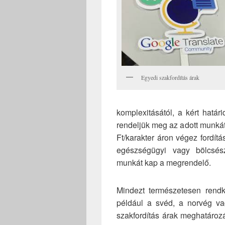
Egyedi szakfordítás árak
komplexitásától, a kért határ
rendeljük meg az adott munkát
Ft/karakter áron végez fordít
egészségügyi vagy bölcsész
munkát kap a megrendelő.
Mindezt természetesen rendkí
például a svéd, a norvég va
szakfordítás árak meghatároz