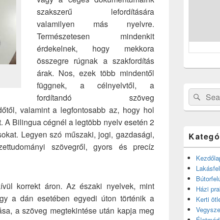
szakszerű lefordítására
valamilyen más nyelvre.
Természetesen mindenkit
érdekelnek, hogy mekkora
összegre rúgnak a szakfordítás
árak. Nos, ezek több mindentől
függnek, a célnyelvtől, a
Search
Sear
fordítandó szöveg
for:
időtől, valamint a legfontosabb az, hogy hol
. A Bilingua cégnél a legtöbb nyelv esetén 2
ásokat. Legyen szó műszaki, jogi, gazdasági,
Kategó
ettudományi szövegről, gyors és precíz
Kezdőla
Lakásfel
Bútorfel
vül korrekt áron. Az északi nyelvek, mint
Házi pra
gy a dán esetében egyedi úton történik a
Kerti ötl
ása, a szöveg megtekintése után kapja meg
Vegysze
Életmód