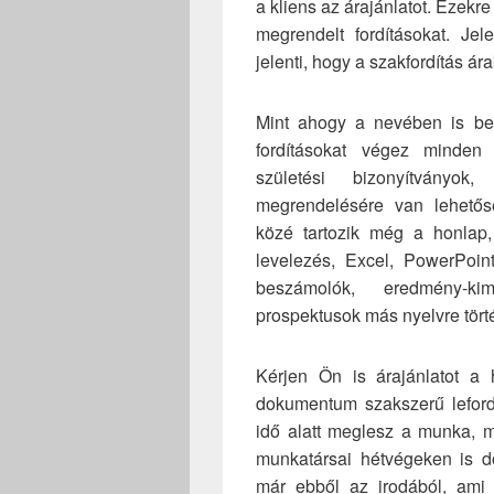
a kliens az árajánlatot. Ezekre
megrendelt fordításokat. Je
jelenti, hogy a szakfordítás á
Mint ahogy a nevében is benn
fordításokat végez minden 
születési bizonyítványok,
megrendelésére van lehetőség
közé tartozik még a honlap, 
levelezés, Excel, PowerPoin
beszámolók, eredmény-kim
prospektusok más nyelvre törté
Kérjen Ön is árajánlatot a h
dokumentum szakszerű lefordí
idő alatt meglesz a munka, m
munkatársai hétvégeken is do
már ebből az irodából, ami a