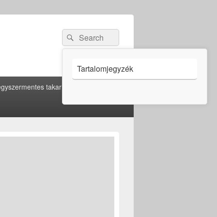
Search
Search
for:
Tartalomjegyzék
gyszermentes takarítás