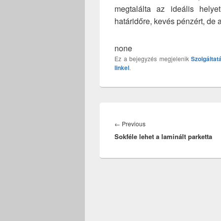
megtalálta az ideális helyet
határidőre, kevés pénzért, de
none
Ez a bejegyzés megjelenik
Szolgáltat
linkel
.
Bejegyzés
navigáció
Previous
←
Previous
Sokféle lehet a laminált parketta
post: