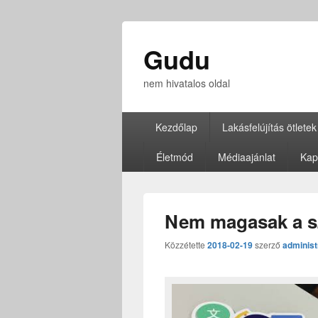
Gudu
nem hivatalos oldal
Elsődleges
Kezdőlap
Lakásfelújítás ötletek
menü
Életmód
Médiaajánlat
Kap
Nem magasak a sz
Közzétette
2018-02-19
szerző
administ