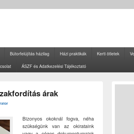
Bútorfelújítás házilag
Házi praktikák
Kerti ötletek
Ve
csolat
ÁSZF és Adatkezelési Tájékoztató
Primary
Sidebar
akfordítás árak
Widget
Area
rator
Bizonyos okoknál fogva, néha
szükségünk van az okirataink
vagy a céges dokumentumaink