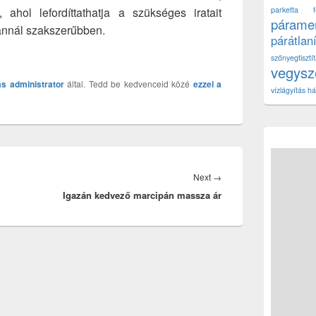
, ahol lefordíttathatja a szükséges iratait
parketta fe
páramen
 annál szakszerűbben.
párátlan
szőnyegtisz
vegys
ás
administrator
által. Tedd be kedvenceid közé
ezzel a
vízlágyítás há
Next
Next
→
Igazán kedvező marcipán massza ár
post: