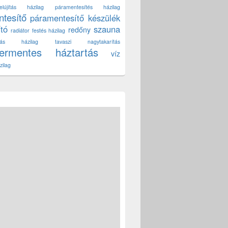
lújítás házilag
páramentesítés házilag
tesítő
páramentesítő készülék
ító
szauna
redőny
radiátor festés házilag
títás házilag
tavaszi nagytakarítás
zermentes háztartás
víz
zilag