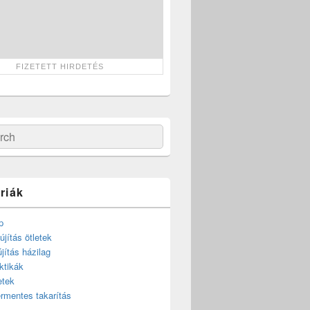
ch
riák
p
újítás ötletek
újítás házilag
ktikák
etek
rmentes takarítás