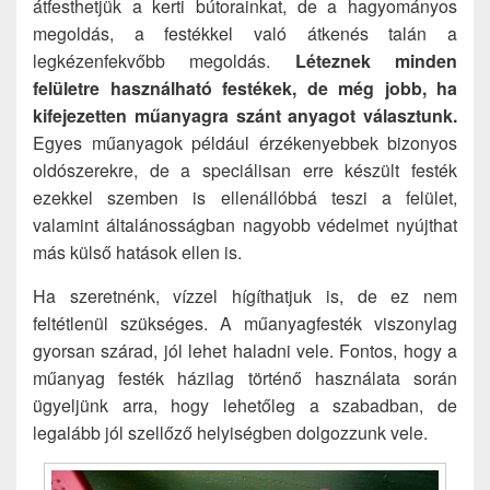
átfesthetjük a kerti bútorainkat, de a hagyományos
megoldás, a festékkel való átkenés talán a
legkézenfekvőbb megoldás.
Léteznek minden
felületre használható festékek, de még jobb, ha
kifejezetten műanyagra szánt anyagot választunk.
Egyes műanyagok például érzékenyebbek bizonyos
oldószerekre, de a speciálisan erre készült festék
ezekkel szemben is ellenállóbbá teszi a felület,
valamint általánosságban nagyobb védelmet nyújthat
más külső hatások ellen is.
Ha szeretnénk, vízzel hígíthatjuk is, de ez nem
feltétlenül szükséges. A műanyagfesték viszonylag
gyorsan szárad, jól lehet haladni vele. Fontos, hogy a
műanyag festék házilag történő használata során
ügyeljünk arra, hogy lehetőleg a szabadban, de
legalább jól szellőző helyiségben dolgozzunk vele.