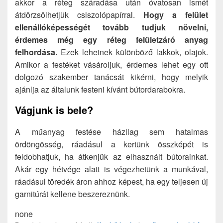
akkor a réteg száradása után óvatosan ismét
átdörzsölhetjük csiszolópapírral.
Hogy a felület
ellenállóképességét tovább tudjuk növelni,
érdemes még egy réteg felületzáró anyag
felhordása.
Ezek lehetnek különböző lakkok, olajok.
Amikor a festéket vásároljuk, érdemes lehet egy ott
dolgozó szakember tanácsát kikérni, hogy melyik
ajánlja az általunk festeni kívánt bútordarabokra.
Vágjunk is bele?
A műanyag festése házilag sem hatalmas
ördöngösség, ráadásul a kertünk összképét is
feldobhatjuk, ha átkenjük az elhasznált bútorainkat.
Akár egy hétvége alatt is végezhetünk a munkával,
ráadásul töredék áron ahhoz képest, ha egy teljesen új
garnitúrát kellene beszereznünk.
none