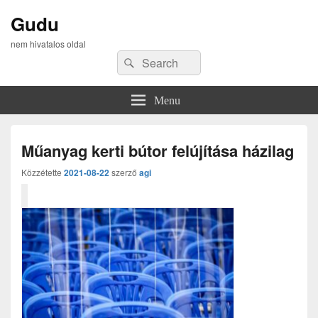
Gudu
nem hivatalos oldal
Search
Search
for:
Menu
Műanyag kerti bútor felújítása házilag
Közzétette
2021-08-22
szerző
agi