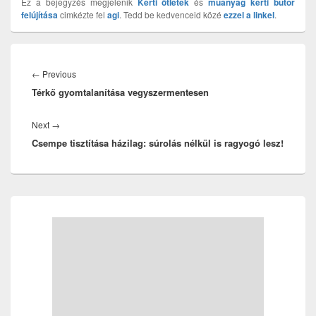
Ez a bejegyzés megjelenik
Kerti ötletek
és
műanyag kerti bútor
felújítása
cimkézte fel
agi
. Tedd be kedvenceid közé
ezzel a linkel
.
Bejegyzés
navigáció
Previous
←
Previous
Térkő gyomtalanítása vegyszermentesen
post:
Next
Next
→
Csempe tisztítása házilag: súrolás nélkül is ragyogó lesz!
post:
Primary
Sidebar
Widget
Area