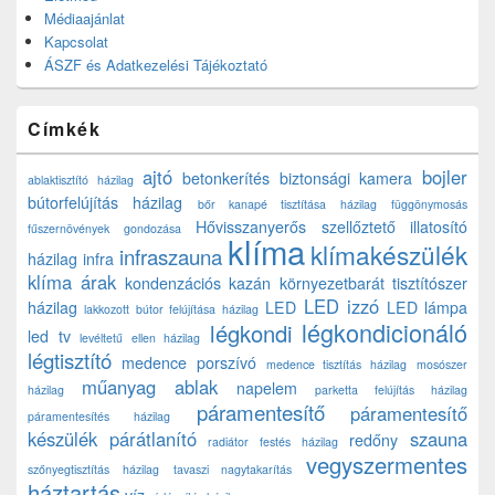
Médiaajánlat
Kapcsolat
ÁSZF és Adatkezelési Tájékoztató
Címkék
ajtó
bojler
betonkerítés
biztonsági kamera
ablaktisztító házilag
bútorfelújítás házilag
bőr kanapé tisztítása házilag
függönymosás
Hővisszanyerős szellőztető
illatosító
fűszernövények gondozása
klíma
klímakészülék
infraszauna
házilag
infra
klíma árak
kondenzációs kazán
környezetbarát tisztítószer
LED izzó
házilag
LED
LED lámpa
lakkozott bútor felújítása házilag
légkondicionáló
légkondi
led tv
levéltetű ellen házilag
légtisztító
medence porszívó
medence tisztítás házilag
mosószer
műanyag ablak
napelem
házilag
parketta felújítás házilag
páramentesítő
páramentesítő
páramentesítés házilag
készülék
párátlanító
szauna
redőny
radiátor festés házilag
vegyszermentes
szőnyegtisztítás házilag
tavaszi nagytakarítás
háztartás
víz