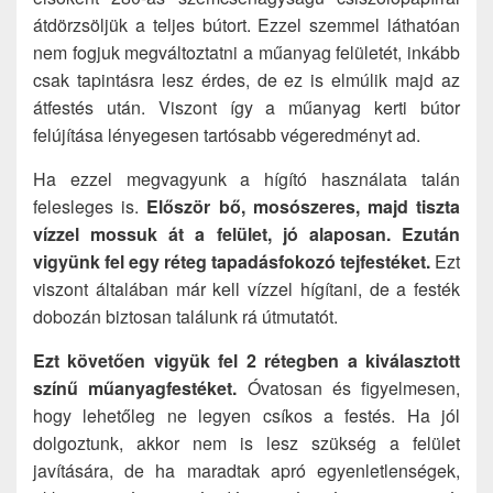
átdörzsöljük a teljes bútort. Ezzel szemmel láthatóan
nem fogjuk megváltoztatni a műanyag felületét, inkább
csak tapintásra lesz érdes, de ez is elmúlik majd az
átfestés után. Viszont így a műanyag kerti bútor
felújítása lényegesen tartósabb végeredményt ad.
Ha ezzel megvagyunk a hígító használata talán
felesleges is.
Először bő, mosószeres, majd tiszta
vízzel mossuk át a felület, jó alaposan. Ezután
vigyünk fel egy réteg tapadásfokozó tejfestéket.
Ezt
viszont általában már kell vízzel hígítani, de a festék
dobozán biztosan találunk rá útmutatót.
Ezt követően vigyük fel 2 rétegben a kiválasztott
színű műanyagfestéket.
Óvatosan és figyelmesen,
hogy lehetőleg ne legyen csíkos a festés. Ha jól
dolgoztunk, akkor nem is lesz szükség a felület
javítására, de ha maradtak apró egyenletlenségek,