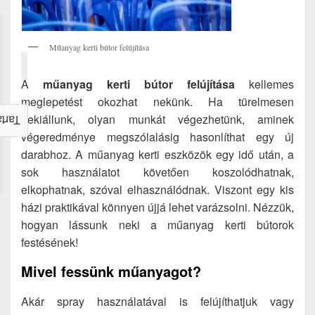
Műanyag kerti bútor felújítása
A
műanyag kerti bútor felújítása
kellemes
meglepetést okozhat nekünk. Ha türelmesen
nekiállunk, olyan munkát végezhetünk, aminek
alom
végeredménye megszólalásig hasonlíthat egy új
darabhoz. A műanyag kerti eszközök egy idő után, a
sok használatot követően koszolódhatnak,
elkophatnak, szóval elhasználódnak. Viszont egy kis
házi praktikával könnyen újjá lehet varázsolni. Nézzük,
hogyan lássunk neki a műanyag kerti bútorok
festésének!
Mivel fessünk műanyagot?
Akár spray használatával is felújíthatjuk vagy