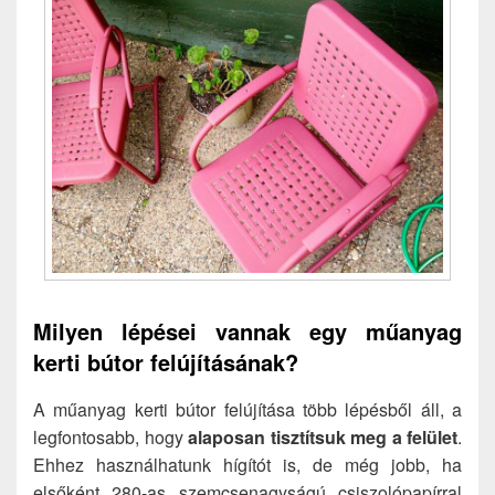
Milyen lépései vannak egy műanyag
kerti bútor felújításának?
A műanyag kerti bútor felújítása több lépésből áll, a
legfontosabb, hogy
alaposan tisztítsuk meg a felület
.
Ehhez használhatunk hígítót is, de még jobb, ha
elsőként 280-as szemcsenagyságú csiszolópapírral