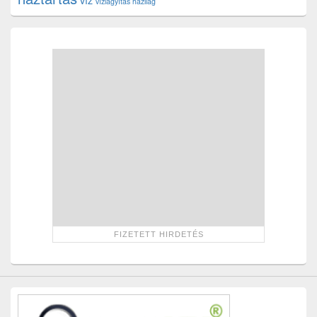
vízlágyítás házilag