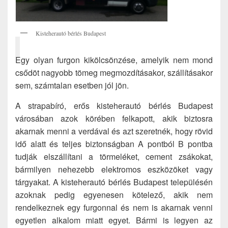
Kisteherautó bérlés Budapest
Egy olyan furgon kikölcsönzése, amelyik nem mond
csődöt nagyobb tömeg megmozdításakor, szállításakor
sem, számtalan esetben jól jön.
A strapabíró, erős kisteherautó bérlés Budapest
városában azok körében felkapott, akik biztosra
akarnak menni a verdával és azt szeretnék, hogy rövid
idő alatt és teljes biztonságban A pontból B pontba
tudják elszállítani a törmeléket, cement zsákokat,
bármilyen nehezebb elektromos eszközöket vagy
tárgyakat. A kisteherautó bérlés Budapest településén
azoknak pedig egyenesen kötelező, akik nem
rendelkeznek egy furgonnal és nem is akarnak venni
egyetlen alkalom miatt egyet. Bármi is legyen az