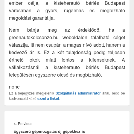
ember célja, a kisteherautó bérlés Budapest
városában a gyors, rugalmas és megbízható
megoldást garantálja.
Nem bánja meg az érdeklődő, ha a
greenautokolcsonzo.hu weboldalon található céget
választja. Itt nem csupán a magas nívó adott, hanem a
kedvező ár is. Ez a két tulajdonság pedig teljesen
érthető okok miatt fontos a klienseknek. A
vállalkozásnál a kisteherautó bérlés Budapest
településén egyszerre olcsó és megbízható.
none
Ez a bejegyzés megjelenik
Szolgáltatás
administrator
által. Tedd be
kedvenceid közé
ezzel a linkel
.
Bejegyzés
navigáció
Previous
←
Previous
Egyszerű gépmozgatás új gépekhez is
post: