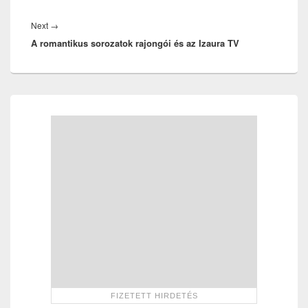
Next
Next
→
A romantikus sorozatok rajongói és az Izaura TV
post:
Primary
Sidebar
Widget
Area