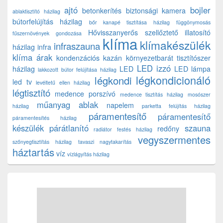
ajtó
bojler
betonkerítés
biztonsági kamera
ablaktisztító házilag
bútorfelújítás házilag
bőr kanapé tisztítása házilag
függönymosás
Hővisszanyerős szellőztető
illatosító
fűszernövények gondozása
klíma
klímakészülék
infraszauna
házilag
infra
klíma árak
kondenzációs kazán
környezetbarát tisztítószer
LED izzó
házilag
LED
LED lámpa
lakkozott bútor felújítása házilag
légkondicionáló
légkondi
led tv
levéltetű ellen házilag
légtisztító
medence porszívó
medence tisztítás házilag
mosószer
műanyag ablak
napelem
házilag
parketta felújítás házilag
páramentesítő
páramentesítő
páramentesítés házilag
készülék
párátlanító
szauna
redőny
radiátor festés házilag
vegyszermentes
szőnyegtisztítás házilag
tavaszi nagytakarítás
háztartás
víz
vízlágyítás házilag