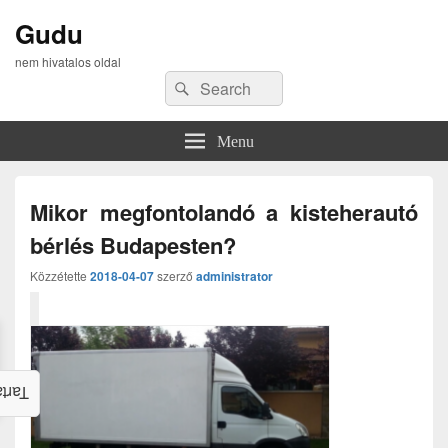
Gudu
nem hivatalos oldal
Search
Search
for:
Menu
Mikor megfontolandó a kisteherautó
bérlés Budapesten?
Közzétette
2018-04-07
szerző
administrator
alom