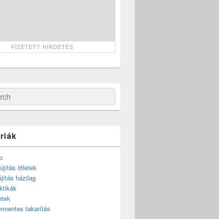
ch
riák
p
újítás ötletek
újítás házilag
ktikák
etek
rmentes takarítás