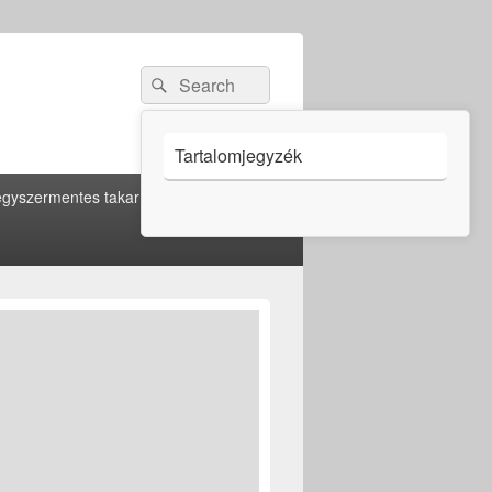
Search
Search
for:
Tartalomjegyzék
gyszermentes takarítás