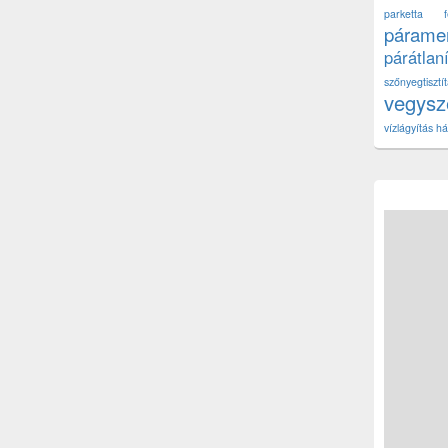
parketta fe
páramen
párátlan
szőnyegtisz
vegys
vízlágyítás há