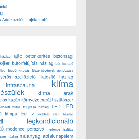
nlat
at
 Adatkezelési Tájékoztató
k
ajtó
betonkerítés
biztonsági
 házilag
ojler
bútorfelújítás házilag
bőr kanapé
ilag
függönymosás
fűszernövények gondozása
yerős szellőztető
illatosító házilag
klíma
infraszauna
készülék
klíma árak
ciós kazán
környezetbarát tisztítószer
LED
LED
akkozott bútor felújítása házilag
D lámpa
led tv
levéltetű ellen házilag
légkondicionáló
di
tó
medence porszívó
medence tisztítás
műanyag ablak
napelem
szer házilag