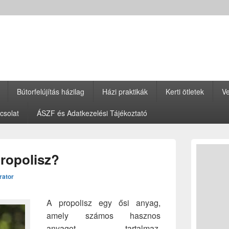
Bútorfelújítás házilag
Házi praktikák
Kerti ötletek
Ve
csolat
ÁSZF és Adatkezelési Tájékoztató
Primary
Sidebar
propolisz?
Widget
Area
rator
A propolisz egy ősi anyag,
amely számos hasznos
anyagot tartalmaz.