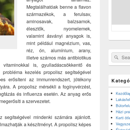
Megtalálhatóak benne a flavon
származékok, a ferulsav,
aminosavak, balzsamok,
élesztők, nyomelemek,
valamint ásványi anyagok is,
mint például magnézium, vas,
réz, ón, alumínium, arany,
Search
Sear
illetve számos más antibiotikus
for:
vitaminokkal is, gyulladáscsökkentő és
A probléma kezelés propolisz segítségével
pes erősíteni az immunrendszert, jótékony
Kategó
yára. A propolisz mérsékli a fogínyvérzést,
egfázás és influenza esetén. Az anyag erős
Kezdőla
Lakásfel
megerősíti a szervezetet.
Bútorfel
Házi pra
z segítségével mindenki számára ajánlott.
Kerti ötl
almazhatják a készítményt. A propolisz képes
Vegysze
Életmód