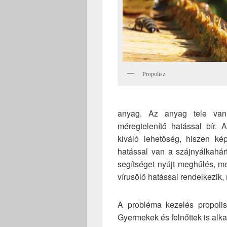
Propolisz
anyag. Az anyag tele van 
méregtelenítő hatással bír. 
kiváló lehetőség, hiszen ké
hatással van a szájnyálkahárt
segítséget nyújt meghűlés, m
vírusölő hatással rendelkezik, 
A probléma kezelés propolis
Gyermekek és felnőttek is alk