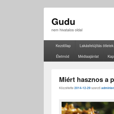
Gudu
nem hivatalos oldal
Elsődleges
Kezdőlap
Lakásfelújítás ötletek
menü
Életmód
Médiaajánlat
Kap
Miért hasznos a 
Közzétette
2014-12-29
szerző
administ