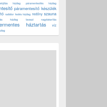
lújítás házilag
páramentesítés házilag
tesítő
páramentesítő készülék
ító
szauna
redőny
radiátor festés házilag
títás házilag
tavaszi nagytakarítás
zermentes háztartás
víz
zilag