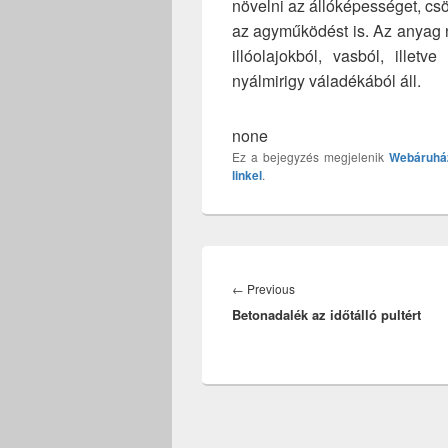
növelni az állóképességet, csö
az agyműködést is. Az anyag 
illóolajokból, vasból, ille
nyálmirigy váladékából áll.
none
Ez a bejegyzés megjelenik
Webáruhá
linkel
.
Bejegyzés
navigáció
Previous
←
Previous
Betonadalék az időtálló pultért
post: