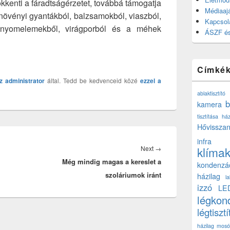
kkenti a fáradtságérzetet, továbbá támogatja
Médiaajá
növényi gyantákból, balzsamokból, viaszból,
Kapcsol
tve nyomelemekből, virágporból és a méhek
ÁSZF és
Címké
z
administrator
által. Tedd be kedvenceid közé
ezzel a
ablaktisztító
b
kamera
tisztítása ház
Hővisszan
infra
Next
Next
→
klíma
Még mindig magas a kereslet a
post:
kondenzá
szoláriumok iránt
házilag
l
izzó
LE
légkon
légtisztí
házilag
mosó