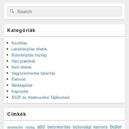
Search
Search
for:
Kategóriák
Kezdőlap
Lakásfelújítás ötletek
Bútorfelújítás házilag
Házi praktikák
Kerti ötletek
Vegyszermentes takarítás
Életmód
Médiaajánlat
Kapcsolat
ÁSZF és Adatkezelési Tájékoztató
Címkék
ajtó
bojler
betonkerítés
biztonsági kamera
ablaktisztító házilag