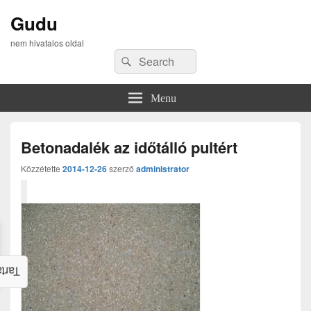
Gudu
nem hivatalos oldal
Search
Search
for:
Menu
Betonadalék az időtálló pultért
Közzétette
2014-12-26
szerző
administrator
alom