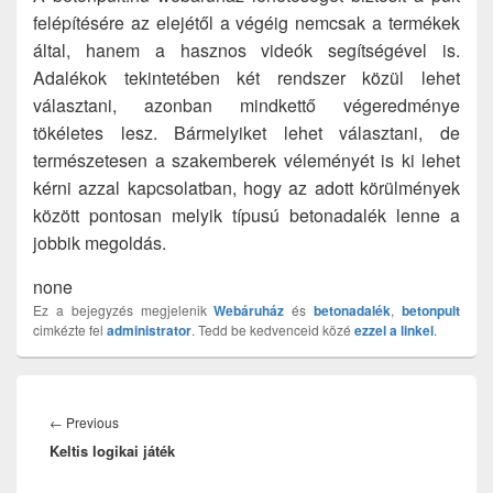
felépítésére az elejétől a végéig nemcsak a termékek
által, hanem a hasznos videók segítségével is.
Adalékok tekintetében két rendszer közül lehet
választani, azonban mindkettő végeredménye
tökéletes lesz. Bármelyiket lehet választani, de
természetesen a szakemberek véleményét is ki lehet
kérni azzal kapcsolatban, hogy az adott körülmények
között pontosan melyik típusú betonadalék lenne a
jobbik megoldás.
none
Ez a bejegyzés megjelenik
Webáruház
és
betonadalék
,
betonpult
cimkézte fel
administrator
. Tedd be kedvenceid közé
ezzel a linkel
.
Bejegyzés
navigáció
Previous
←
Previous
Keltis logikai játék
post: