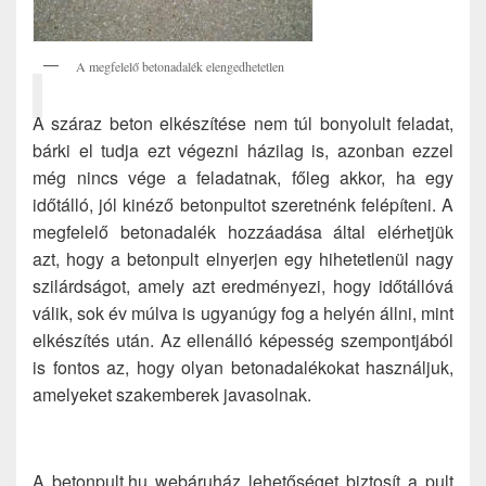
A megfelelő betonadalék elengedhetetlen
A száraz beton elkészítése nem túl bonyolult feladat,
bárki el tudja ezt végezni házilag is, azonban ezzel
még nincs vége a feladatnak, főleg akkor, ha egy
időtálló, jól kinéző betonpultot szeretnénk felépíteni. A
megfelelő betonadalék hozzáadása által elérhetjük
azt, hogy a betonpult elnyerjen egy hihetetlenül nagy
szilárdságot, amely azt eredményezi, hogy időtállóvá
válik, sok év múlva is ugyanúgy fog a helyén állni, mint
elkészítés után. Az ellenálló képesség szempontjából
is fontos az, hogy olyan betonadalékokat használjuk,
amelyeket szakemberek javasolnak.
A betonpult.hu webáruház lehetőséget biztosít a pult