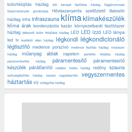
bútorfelújítás házilag
bőr kanapé tisztítása házilag
függönymosás
Hővisszanyerős szellőztető
illatosító
fűszernövények gondozása
klíma
klímakészülék
infraszauna
házilag
infra
klíma árak
kondenzációs kazán
környezetbarát tisztítószer
LED izzó
házilag
LED
LED lámpa
lakkozott bútor felújítása házilag
légkondicionáló
légkondi
led tv
levéltetű ellen házilag
légtisztító
medence porszívó
medence tisztítás házilag
mosószer
műanyag ablak
napelem
házilag
parketta felújítás házilag
páramentesítő
páramentesítő
páramentesítés házilag
készülék
párátlanító
szauna
redőny
radiátor festés házilag
vegyszermentes
szőnyegtisztítás házilag
tavaszi nagytakarítás
háztartás
víz
vízlágyítás házilag