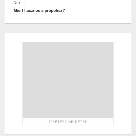
Next
Next
→
Miért hasznos a propolisz?
post:
Primary
Sidebar
Widget
Area