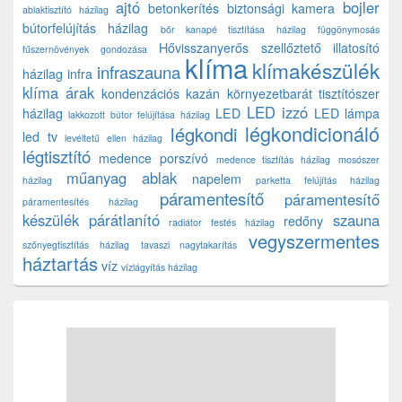
ajtó
bojler
betonkerítés
biztonsági kamera
ablaktisztító házilag
bútorfelújítás házilag
bőr kanapé tisztítása házilag
függönymosás
Hővisszanyerős szellőztető
illatosító
fűszernövények gondozása
klíma
klímakészülék
infraszauna
házilag
infra
klíma árak
kondenzációs kazán
környezetbarát tisztítószer
LED izzó
házilag
LED
LED lámpa
lakkozott bútor felújítása házilag
légkondicionáló
légkondi
led tv
levéltetű ellen házilag
légtisztító
medence porszívó
medence tisztítás házilag
mosószer
műanyag ablak
napelem
házilag
parketta felújítás házilag
páramentesítő
páramentesítő
páramentesítés házilag
készülék
párátlanító
szauna
redőny
radiátor festés házilag
vegyszermentes
szőnyegtisztítás házilag
tavaszi nagytakarítás
háztartás
víz
vízlágyítás házilag