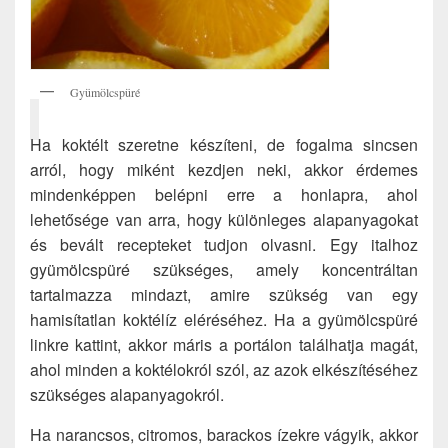
Gyümölcspüré
Ha koktélt szeretne készíteni, de fogalma sincsen
arról, hogy miként kezdjen neki, akkor érdemes
mindenképpen belépni erre a honlapra, ahol
lehetősége van arra, hogy különleges alapanyagokat
és bevált recepteket tudjon olvasni. Egy italhoz
gyümölcspüré szükséges, amely koncentráltan
tartalmazza mindazt, amire szükség van egy
hamisítatlan koktélíz eléréséhez. Ha a gyümölcspüré
linkre kattint, akkor máris a portálon találhatja magát,
ahol minden a koktélokról szól, az azok elkészítéséhez
szükséges alapanyagokról.
Ha narancsos, citromos, barackos ízekre vágyik, akkor