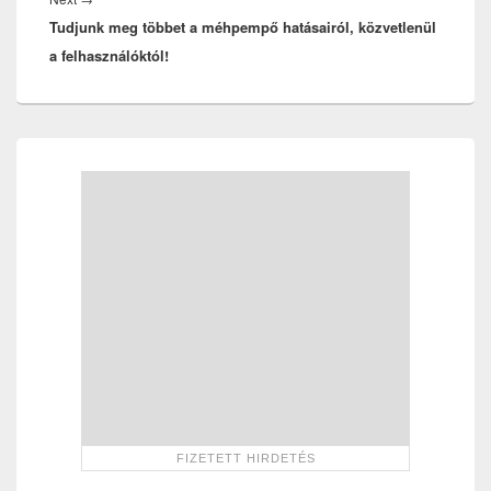
Tudjunk meg többet a méhpempő hatásairól, közvetlenül
post:
a felhasználóktól!
Primary
Sidebar
Widget
Area