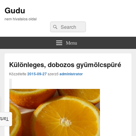
Gudu
nem hivatalos oldal
Search
Search
for:
Menu
Különleges, dobozos gyümölcspüré
Közzétette
2015-09-27
szerző
administrator
alom