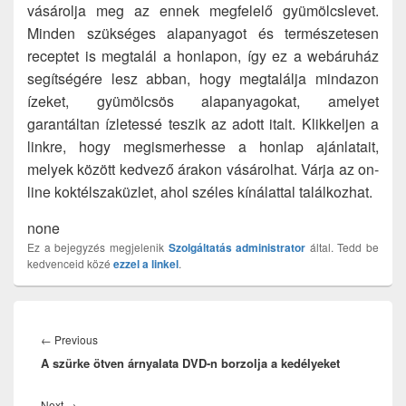
vásárolja meg az ennek megfelelő gyümölcslevet.
Minden szükséges alapanyagot és természetesen
receptet is megtalál a honlapon, így ez a webáruház
segítségére lesz abban, hogy megtalálja mindazon
ízeket, gyümölcsös alapanyagokat, amelyet
garantáltan ízletessé teszik az adott italt. Klikkeljen a
linkre, hogy megismerhesse a honlap ajánlatait,
melyek között kedvező árakon vásárolhat. Várja az on-
line koktélszaküzlet, ahol széles kínálattal találkozhat.
none
Ez a bejegyzés megjelenik
Szolgáltatás
administrator
által. Tedd be
kedvenceid közé
ezzel a linkel
.
Bejegyzés
navigáció
Previous
←
Previous
A szürke ötven árnyalata DVD-n borzolja a kedélyeket
post:
Next
Next
→