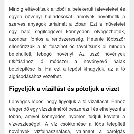
Mindig eltávolítsuk a tóból a belekerült faleveleket és
egyéb növényi hulladékokat, amelyek növelhetik a
szerves anyagok tartalmát a tóban. Ezt a műveletet
egy háló segítségével könnyedén elvégezhetjük,
azonban fontos a rendszeresség. Hetente többször
ellenőrizzük a tó felszínét és távolítsunk el minden
belehullott, lebegő növényt. Az úszó növények
ritkításához jó módszer a növényevő halak
betelepítése is. Ha ezt a lépést kihagyjuk, az a tó
algásodásához vezethet.
Figyeljük a vízállást és pótoljuk a vizet
Lényeges lépés, hogy figyeljük a tó vízállását. Ehhez
elegendő egy vízszintmérőt beszerezni és elhelyezni a
tóban, amivel könnyedén nyomon tudjuk követni a
vízveszteséget. A víz csökkenése a tóba telepített
növények vízfelhasználása, valamint a párolgás