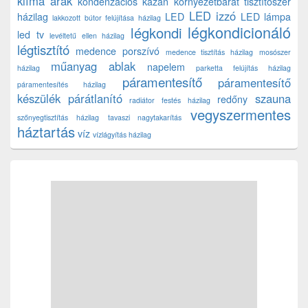
klíma árak
kondenzációs kazán
környezetbarát tisztítószer
LED izzó
házilag
LED
LED lámpa
lakkozott bútor felújítása házilag
légkondicionáló
légkondi
led tv
levéltetű ellen házilag
légtisztító
medence porszívó
medence tisztítás házilag
mosószer
műanyag ablak
napelem
házilag
parketta felújítás házilag
páramentesítő
páramentesítő
páramentesítés házilag
készülék
párátlanító
szauna
redőny
radiátor festés házilag
vegyszermentes
szőnyegtisztítás házilag
tavaszi nagytakarítás
háztartás
víz
vízlágyítás házilag