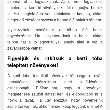
azonnal el is fogyasztanak. Az el nem fogyasztott
haleledel a kerti tó növényei között megbújva bomlik
le. Ha megfelelően van kialakítva a kerti tó, akkor
elegendő eleséget biztosít a benne élő halak számára.
Igyekezzünk mérsékelni a tóban élő halak
egyedszámát. Ha túlszaporodnak a halak, akkor
felborulhat a tó egyensúlya, amely által a víz is
zavarosabbá válhat.
Figyeljük és ritkítsuk a kerti tóba
telepített növényeket!
A kerti tóba telepített növények többsége a nyári
napsütéses időszakban eléri fejlődésének
csúcspontját. Előfordulhat, hogy a növények
megjelenése zsúfolt hatást kelt, és előbb-utóbb ki is
növik a tavat. Ha úgy érezzük, hogy növényeink
zsúfoltan vannak, akkor mindenképp tegyünk ellene! A