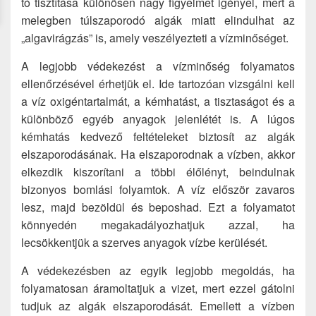
tó tisztítása különösen nagy figyelmet igényel, mert a
melegben túlszaporodó algák miatt elindulhat az
„algavirágzás” is, amely veszélyezteti a vízminőséget.
A legjobb védekezést a vízminőség folyamatos
ellenőrzésével érhetjük el. Ide tartozóan vizsgálni kell
a víz oxigéntartalmát, a kémhatást, a tisztaságot és a
különböző egyéb anyagok jelenlétét is. A lúgos
kémhatás kedvező feltételeket biztosít az algák
elszaporodásának. Ha elszaporodnak a vízben, akkor
elkezdik kiszorítani a többi élőlényt, beindulnak
bizonyos bomlási folyamtok. A víz először zavaros
lesz, majd bezöldül és beposhad. Ezt a folyamatot
könnyedén megakadályozhatjuk azzal, ha
lecsökkentjük a szerves anyagok vízbe kerülését.
A védekezésben az egyik legjobb megoldás, ha
folyamatosan áramoltatjuk a vizet, mert ezzel gátolni
tudjuk az algák elszaporodását. Emellett a vízben