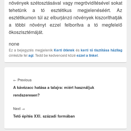
növények szétosztásával vagy megrövidítésével sokat
tehetünk a tó esztétikus megjelenéséért. Az
esztétikumon túl az elburjánzó növények kiszoríthatják
a többi növényt ezzel felborítva a tó megfelelő
ökoszisztémáját.
none
Ez a bejegyzés megjelenik
Kerti ötletek
és
kerti tó tisztítása házilag
cimkézte fel
agi
. Tedd be kedvenceid közé
ezzel a linkel
.
Bejegyzés
navigáció
Previous
←
Previous
A kávézacc hatása a talajra: miért használjuk
post:
rendszeresen?
Next
Next
→
Tető építés XXI. századi formában
post: