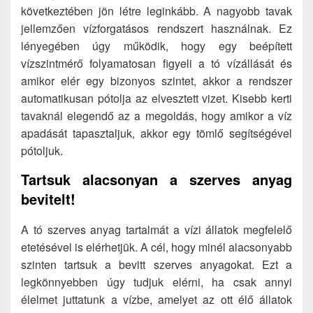
következtében jön létre leginkább. A nagyobb tavak
jellemzően vízforgatásos rendszert használnak. Ez
lényegében úgy működik, hogy egy beépített
vízszintmérő folyamatosan figyeli a tó vízállását és
amikor elér egy bizonyos szintet, akkor a rendszer
automatikusan pótolja az elvesztett vizet. Kisebb kerti
tavaknál elegendő az a megoldás, hogy amikor a víz
apadását tapasztaljuk, akkor egy tömlő segítségével
pótoljuk.
Tartsuk alacsonyan a szerves anyag
bevitelt!
A tó szerves anyag tartalmát a vízi állatok megfelelő
etetésével is elérhetjük. A cél, hogy minél alacsonyabb
szinten tartsuk a bevitt szerves anyagokat. Ezt a
legkönnyebben úgy tudjuk elérni, ha csak annyi
élelmet juttatunk a vízbe, amelyet az ott élő állatok