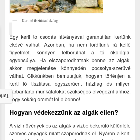
Kerti tó tisztítása házilag
Egy kerti tó csodás látványával garantáltan kertünk
ékévé válhat. Azonban, ha nem fordítunk rá kellő
figyelmet, könnyen felborulhat a tó ökológiai
egyensúlya. Ha elszaporodhatnak benne az algák,
akkor megjelenése könnyedén pocsolya-szerűvé
válhat. Cikkünkben bemutatjuk, hogyan történjen a
kerti tó tisztítása egyszerűen, házilag és milyen
karbantartó munkálatokat szükséges elvégezni ahhoz,
alom
hogy sokáig örömét lelje benne!
Hogyan védekezzünk az algák ellen?
A vízi növények és az algák a vízbe bekerülő különféle
szerves anyagok miatt szaporodnak el. Nyáron a kerti